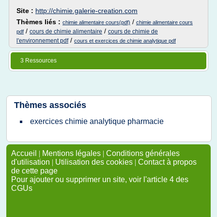
Site :
http://chimie.galerie-creation.com
Thèmes liés :
/
chimie alimentaire cours(pdf)
chimie alimentaire cours
/
/
cours de chimie alimentaire
cours de chimie de
pdf
/
l'environnement pdf
cours et exercices de chimie analytique pdf
3 Ressources
Thèmes associés
exercices chimie analytique pharmacie
Accueil
|
Mentions légales
|
Conditions générales
d'utilisation
|
Utilisation des cookies
|
Contact à propos
de cette page
Pour ajouter ou supprimer un site, voir l'article 4 des
CGUs