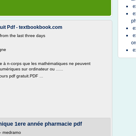
e
e
p
uit Pdf - textbookbook.com
e
e
from the last three days
or
igne
e
xe à n-corps que les mathématiques ne peuvent
umériques sur ordinateur ou ......
urs pdf gratuit.PDF ...
anique 1ere année pharmacie pdf
 - medramo