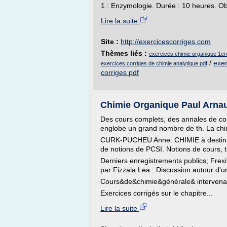
1 : Enzymologie. Durée : 10 heures. Obj
Lire la suite
Site :
http://exercicescorriges.com
Thèmes liés :
exercices chimie organique 1e
/
exer
exercices corriges de chimie analytique pdf
corriges pdf
Chimie Organique Paul Arnaud
Des cours complets, des annales de co
englobe un grand nombre de th. La chim
CURK-PUCHEU Anne: CHIMIE à destinat
de notions de PCSI. Notions de cours, tr
Derniers enregistrements publics; Frexi
par Fizzala Lea : Discussion autour d'un
Cours&de&chimie&générale& intervena
Exercices corrigés sur le chapitre...
Lire la suite