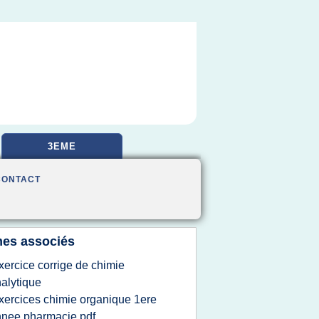
3EME
CONTACT
es associés
xercice corrige de chimie
alytique
xercices chimie organique 1ere
nee pharmacie pdf