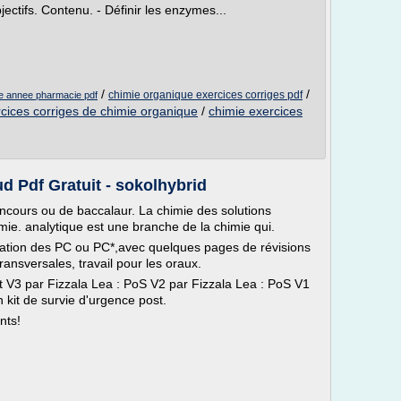
ectifs. Contenu. - Définir les enzymes...
/
/
chimie organique exercices corriges pdf
re annee pharmacie pdf
cices corriges de chimie organique
/
chimie exercices
 Pdf Gratuit - sokolhybrid
ncours ou de baccalaur. La chimie des solutions
ie. analytique est une branche de la chimie qui.
ion des PC ou PC*,avec quelques pages de révisions
ansversales, travail pour les oraux.
t V3 par Fizzala Lea : PoS V2 par Fizzala Lea : PoS V1
 kit de survie d'urgence post.
nts!