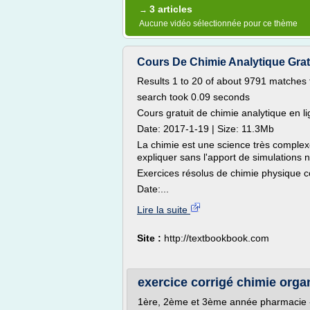
3 articles
→
Aucune vidéo sélectionnée pour ce thème
Cours De Chimie Analytique Grat
Results 1 to 20 of about 9791 matches 
search took 0.09 seconds
Cours gratuit de chimie analytique en l
Date: 2017-1-19 | Size: 11.3Mb
La chimie est une science très comple
expliquer sans l'apport de simulations n
Exercices résolus de chimie physique co
Date:...
Lire la suite
Site :
http://textbookbook.com
exercice corrigé chimie org
1ère, 2ème et 3ème année pharmacie