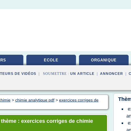
URS
ECOLE
ORGANIQUE
TEURS DE VIDÉOS
| SOUMETTRE :
UN ARTICLE
|
ANNONCER
|
Thèm
chimie
>
chimie analytique pdf
>
exercices corriges de
e
an
e thème : exercices corriges de chimie
e
an