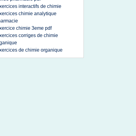
xercices interactifs de chimie
xercices chimie analytique
harmacie
xercice chimie 3eme pdf
xercices corriges de chimie
ganique
xercices de chimie organique