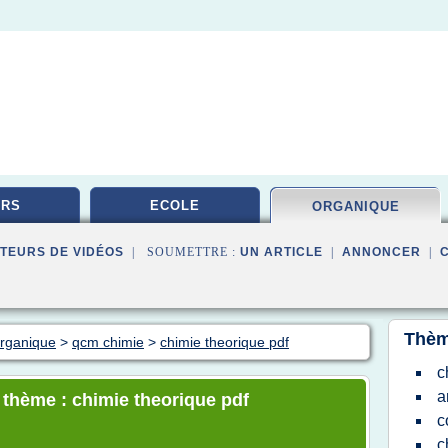
URS
ECOLE
ORGANIQUE
TEURS DE VIDÉOS
| SOUMETTRE :
UN ARTICLE
|
ANNONCER
|
Thèm
organique
>
qcm chimie
>
chimie theorique pdf
c
a
e thème : chimie theorique pdf
c
c