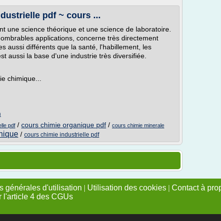
ustrielle pdf ~ cours ...
t une science théorique et une science de laboratoire.
nnombrables applications, concerne très directement
 aussi différents que la santé, l'habillement, les
'est aussi la base d'une industrie très diversifiée.
E
rie chimique...
m
/
cours chimie organique pdf
/
lle pdf
cours chimie minerale
anique
/
cours chimie industrielle pdf
 générales d'utilisation
|
Utilisation des cookies
|
Contact à pro
r l'article 4 des CGUs