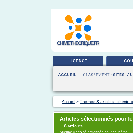
CHIMIETHEORIQUE.FR
LICENCE
CO
ACCUEIL
| CLASSEMENT :
SITES
,
AU
Accueil
>
Thèmes & articles : chimie 
Articles sélectionnés pour l
8 articles
→
Aucune vidéo sélectionnée pour ce thème