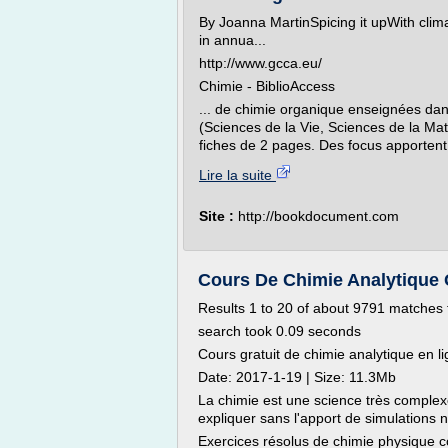
By Joanna MartinSpicing it upWith clim
in annua...
http://www.gcca.eu/
Chimie - BiblioAccess
... de chimie organique enseignées da
(Sciences de la Vie, Sciences de la Mat
fiches de 2 pages. Des focus apportent
Lire la suite
Site :
http://bookdocument.com
Cours De Chimie Analytique 
Results 1 to 20 of about 9791 matches 
search took 0.09 seconds
Cours gratuit de chimie analytique en l
Date: 2017-1-19 | Size: 11.3Mb
La chimie est une science très comple
expliquer sans l'apport de simulations n
Exercices résolus de chimie physique co