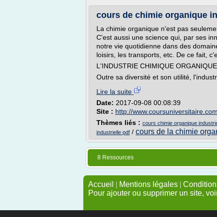
cours de chimie organique ind
La chimie organique n'est pas seulemen
C'est aussi une science qui, par ses i
notre vie quotidienne dans des domaines
loisirs, les transports, etc. De ce fait, c
L'INDUSTRIE CHIMIQUE ORGANIQU
Outre sa diversité et son utilité, l'indust
Lire la suite
Date:
2017-09-08 00:08:39
Site :
http://www.coursuniversitaire.co
Thèmes liés :
cours chimie organique industrie
cours de la chimie org
/
industrielle pdf
8 Ressources
Accueil
|
Mentions légales
|
Conditions
Pour ajouter ou supprimer un site, voi