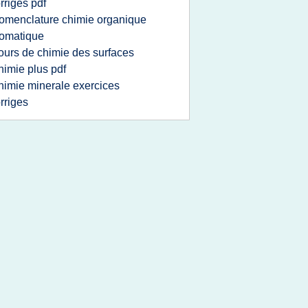
rriges pdf
omenclature chimie organique
omatique
ours de chimie des surfaces
himie plus pdf
himie minerale exercices
rriges