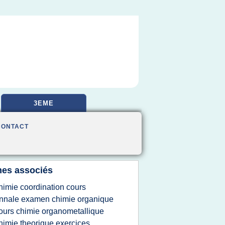
3EME
CONTACT
es associés
himie coordination cours
nnale examen chimie organique
ours chimie organometallique
himie theorique exercices