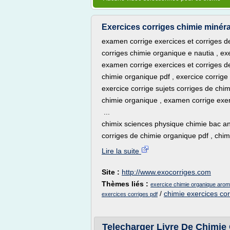
Exercices corriges chimie minéra
examen corrige exercices et corriges d
corriges chimie organique e nautia , exe
examen corrige exercices et corriges d
chimie organique pdf , exercice corrige 
exercice corrige sujets corriges de chim
chimie organique , examen corrige exer
...
chimix sciences physique chimie bac ann
corriges de chimie organique pdf , chim
Lire la suite
Site :
http://www.exocorriges.com
Thèmes liés :
exercice chimie organique arom
/
chimie exercices cor
exercices corriges pdf
Telecharger Livre De Chimie 