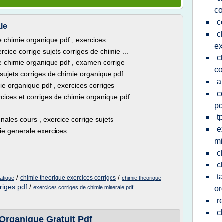
co
c
le
c
e chimie organique pdf , exercices
ex
rcice corrige sujets corriges de chimie ...
c
e chimie organique pdf , examen corrige
co
sujets corriges de chimie organique pdf ...
a
ie organique pdf , exercices corriges
c
cices et corriges de chimie organique pdf
pd
t
ales cours , exercice corrige sujets
e
ie generale exercices...
mi
c
c
t
/
/
chimie theorique exercices corriges
atique
chimie theorique
riges pdf
/
exercices corriges de chimie minerale pdf
or
r
c
Organique Gratuit Pdf