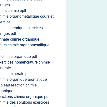
rriges
ours chimie epfl
himie organometallique cours et
ercice
himie theorique exercices
rriges pdf
nnale chimie organique
ours chimie organometallique
f
p chimie organique pdf
xercices nomenclature chimie
nerale
himie minerale pdf
himie organique aromatique
ableau reaction chimie
ganique
eactions chimie organique pdf
himie des solutions exercices