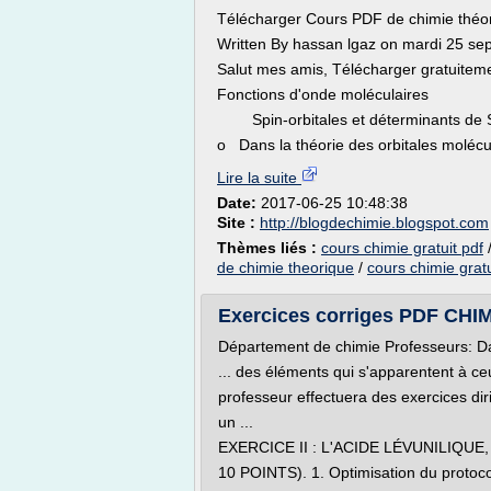
Télécharger Cours PDF de chimie théor
Written By hassan lgaz on mardi 25 se
Salut mes amis, Télécharger gratuitem
Fonctions d'onde moléculaires
Spin-orbitales et déterminants de S
o Dans la théorie des orbitales molécul
Lire la suite
Date:
2017-06-25 10:48:38
Site :
http://blogdechimie.blogspot.com
Thèmes liés :
cours chimie gratuit pdf
de chimie theorique
/
cours chimie gratu
Exercices corriges PDF CH
Département de chimie Professeurs: D
... des éléments qui s'apparentent à ceu
professeur effectuera des exercices dir
un ...
EXERCICE II : L'ACIDE LÉVUNILIQUE
10 POINTS). 1. Optimisation du protocol