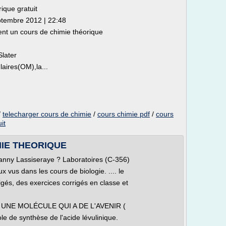
ique gratuit
ptembre 2012 | 22:48
ent un cours de chimie théorique
later
aires(OM),la...
/
telecharger cours de chimie
/
cours chimie pdf
/
cours
it
IMIE THEORIQUE
anny Lassiseraye ? Laboratoires (C-356)
x vus dans les cours de biologie. .... le
igés, des exercices corrigés en classe et
, UNE MOLÉCULE QUI A DE L'AVENIR (
e de synthèse de l'acide lévulinique.