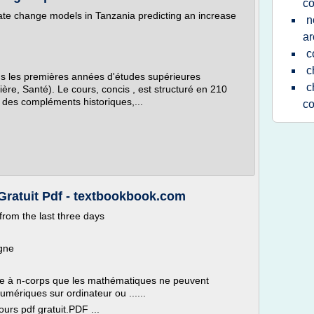
co
ate change models in Tanzania predicting an increase
n
ar
c
c
ns les premières années d'études supérieures
c
ière, Santé). Le cours, concis , est structuré en 210
 des compléments historiques,...
co
Gratuit Pdf - textbookbook.com
from the last three days
igne
xe à n-corps que les mathématiques ne peuvent
umériques sur ordinateur ou ......
urs pdf gratuit.PDF ...