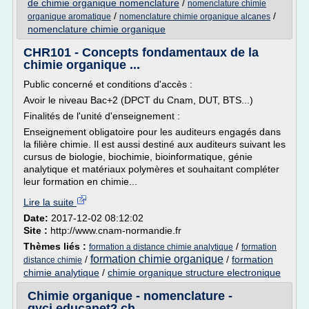
de chimie organique nomenclature
/
nomenclature chimie
/
/
organique aromatique
nomenclature chimie organique alcanes
nomenclature chimie organique
CHR101 - Concepts fondamentaux de la
chimie organique ...
Public concerné et conditions d'accès :
Avoir le niveau Bac+2 (DPCT du Cnam, DUT, BTS...)
Finalités de l'unité d'enseignement :
Enseignement obligatoire pour les auditeurs engagés dans
la filière chimie. Il est aussi destiné aux auditeurs suivant les
cursus de biologie, biochimie, bioinformatique, génie
analytique et matériaux polymères et souhaitant compléter
leur formation en chimie...
Lire la suite
Date:
2017-12-02 08:12:02
Site :
http://www.cnam-normandie.fr
Thèmes liés :
/
formation a distance chimie analytique
formation
formation chimie organique
/
/
formation
distance chimie
chimie analytique
/
chimie organique structure electronique
Chimie organique - nomenclature -
gyci.educanet2.ch