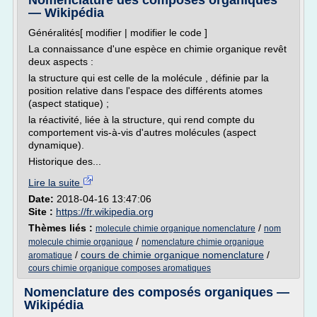
Nomenclature des composés organiques
— Wikipédia
Généralités[ modifier | modifier le code ]
La connaissance d'une espèce en chimie organique revêt
deux aspects :
la structure qui est celle de la molécule , définie par la
position relative dans l'espace des différents atomes
(aspect statique) ;
la réactivité, liée à la structure, qui rend compte du
comportement vis-à-vis d'autres molécules (aspect
dynamique).
Historique des...
Lire la suite
Date:
2018-04-16 13:47:06
Site :
https://fr.wikipedia.org
Thèmes liés :
/
molecule chimie organique nomenclature
nom
/
molecule chimie organique
nomenclature chimie organique
/
cours de chimie organique nomenclature
/
aromatique
cours chimie organique composes aromatiques
Nomenclature des composés organiques —
Wikipédia