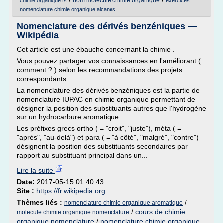
/
/
nom molecule chimie organique
chimie organique ts
exercices
nomenclature chimie organique alcanes
Nomenclature des dérivés benzéniques —
Wikipédia
Cet article est une ébauche concernant la chimie .
Vous pouvez partager vos connaissances en l'améliorant (
comment ? ) selon les recommandations des projets
correspondants .
La nomenclature des dérivés benzéniques est la partie de
nomenclature IUPAC en chimie organique permettant de
désigner la position des substituants autres que l'hydrogène
sur un hydrocarbure aromatique .
Les préfixes grecs ortho ( = "droit", "juste"), méta ( =
"après", "au-delà") et para ( = "à côté", "malgré", "contre")
désignent la position des substituants secondaires par
rapport au substituant principal dans un...
Lire la suite
Date:
2017-05-15 01:40:43
Site :
https://fr.wikipedia.org
Thèmes liés :
/
nomenclature chimie organique aromatique
/
cours de chimie
molecule chimie organique nomenclature
organique nomenclature
/
nomenclature chimie organique