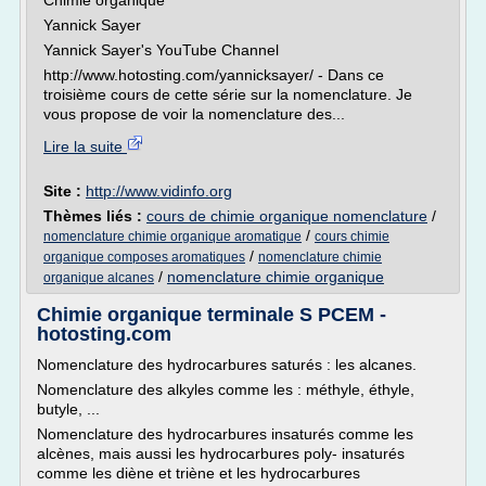
Chimie organique
Yannick Sayer
Yannick Sayer's YouTube Channel
http://www.hotosting.com/yannicksayer/ - Dans ce
troisième cours de cette série sur la nomenclature. Je
vous propose de voir la nomenclature des...
Lire la suite
Site :
http://www.vidinfo.org
Thèmes liés :
cours de chimie organique nomenclature
/
/
nomenclature chimie organique aromatique
cours chimie
/
organique composes aromatiques
nomenclature chimie
/
nomenclature chimie organique
organique alcanes
Chimie organique terminale S PCEM -
hotosting.com
Nomenclature des hydrocarbures saturés : les alcanes.
Nomenclature des alkyles comme les : méthyle, éthyle,
butyle, ...
Nomenclature des hydrocarbures insaturés comme les
alcènes, mais aussi les hydrocarbures poly- insaturés
comme les diène et triène et les hydrocarbures