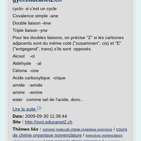
cyclo- si c'est un cycle
Covalence simple -ane
Double liaison -ène
Triple liaison -yne
Pour les doubles liaisons, on précise "Z" si les carbones
adjacents sont du même coté ("zusammen", cis) et "E"
("entgegend", trans) s'ils sont opposés.
Alcool -ol
Aldéhyde -al
Cétone -one
Acide carboxylique -oïque
amide -amide
amine -amine
ester comme sel de l'acide, donc...
Lire la suite
Date:
2009-09-30 11:38:44
Site :
http://gyci.educanet2.ch
Thèmes liés :
/
cours
nommer molecule chimie organique exercices
de chimie organique nomenclature
/
exercices nomenclature