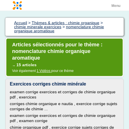
Menu
Accueil
>
Thèmes & articles : chimie organique
>
chimie minerale exercices
>
nomenclature chimie
organique aromatique
Articles sélectionnés pour le thème :
nomenclature chimie organique
aromatique
15 articles
→
Voir également
1 Vidéos
pour ce thème
Exercices corriges chimie minérale
examen corrige exercices et corriges de chimie organique
pdf , exercices
corriges chimie organique e nautia , exercice corrige sujets
corriges de chimie ...
examen corrige exercices et corriges de chimie organique
pdf , examen corrige
chimie organique pdf , exercice corrige sujets corriges de