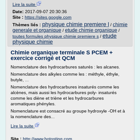
Lire la suite
Date:
2017-09-07 20:30:36
Site :
https://sites.google.com
physique chimie premiere l
chimie
Thèmes liés :
/
generale et organique
etude chimie organique
/
/
etude
toutes formules physique chimie premiere s
/
physique chimie
Chimie organique terminale S PCEM +
exercice corrigé et QCM
Nomenclature des hydrocarbures saturés : les alcanes.
Nomenclature des alkyles comme les : méthyle, éthyle,
butyle, ...
Nomenclature des hydrocarbures insaturés comme les
alcènes, mais aussi les hydrocarbures poly- insaturés
comme les diène et triène et les hydrocarbures
aromatiques phényles.
Nomenclature est consacré au groupe hydroxyle -OH et à
la nomenclature des...
Lire la suite
Site :
http://www.hotosting.com