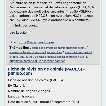
Structure selon le modèle de Lewis et géométrie de
l'environnement immédiat de l'atome en gras (C, O, N, N)
de chacune des molécules suivantes (modèle VSEPR) : -
acide carbonique H2CO3 - ion hydronium H3O+ - azote
N2 - pyridine C5H5N (cycle aromatique à 6 sommets)
[...] Indiquer pour...
Lire la suite
Site :
https://www.pimido.com
Thèmes liés :
/
exercices corriges de chimie organique pcem1
/
exercices corriges de
nommer molecule chimie organique exercices
/
/
chimie organique 2
chimie
chimie organique pcem1 exercices
organique nomenclature exercices corriges
Fiche de révision de chimie (PACES) -
pimido.com
Fiche de révision de chimie (PACES)
By Claire J.
Nombre de pages : 2 pages
Langue : français
Date de mise à jour : mardi 16 septembre 2014