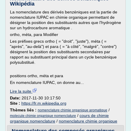
Wikipédia
La nomenclature des dérivés benzéniques est la partie de
nomenclature IUPAC en chimie organique permettant de
désigner la position des substituants autres que l'hydrogène
sur un hydrocarbure aromatique .
ortho, méta, para Modifier
Les préfixes grecs ortho ( = "droit", "juste"), méta ( =
"après", "au-delà") et para ( = "à côté", "malgré", "contre")
désignent la position des substituants secondaires par
rapport au substituant principal dans un cycle benzénique
polysubstitué.
positions ortho, méta et para
En nomenclature IUPAC, on donne au...
Lire la suite
Date:
2017-11-30 10:17:50
Site :
https://fr.m.wikipedia.org
Thèmes liés :
/
nomenclature chimie organique aromatique
/
cours de chimie
molecule chimie organique nomenclature
organique nomenclature
/
nomenclature chimie organique