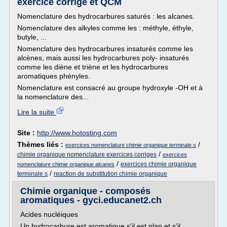
exercice corrigé et QCM
Nomenclature des hydrocarbures saturés : les alcanes.
Nomenclature des alkyles comme les : méthyle, éthyle,
butyle, ...
Nomenclature des hydrocarbures insaturés comme les
alcènes, mais aussi les hydrocarbures poly- insaturés
comme les diène et triène et les hydrocarbures
aromatiques phényles.
Nomenclature est consacré au groupe hydroxyle -OH et à
la nomenclature des...
Lire la suite
Site :
http://www.hotosting.com
Thèmes liés :
/
exercices nomenclature chimie organique terminale s
/
chimie organique nomenclature exercices corriges
exercices
/
exercices chimie organique
nomenclature chimie organique alcanes
/
terminale s
reaction de substitution chimie organique
Chimie organique - composés
aromatiques - gyci.educanet2.ch
Acides nucléiques
Un hydrocarbure est aromatique s'il est plan et s'il