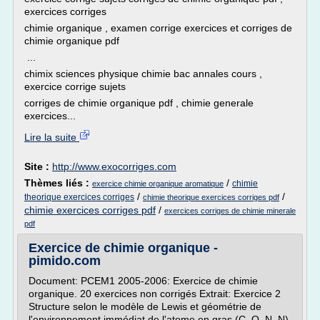
exercices corriges
chimie organique , examen corrige exercices et corriges de
chimie organique pdf
...
chimix sciences physique chimie bac annales cours ,
exercice corrige sujets
corriges de chimie organique pdf , chimie generale
exercices...
Lire la suite
Site :
http://www.exocorriges.com
Thèmes liés :
/
chimie
exercice chimie organique aromatique
/
/
theorique exercices corriges
chimie theorique exercices corriges pdf
chimie exercices corriges pdf
/
exercices corriges de chimie minerale
pdf
Exercice de chimie organique -
pimido.com
Document: PCEM1 2005-2006: Exercice de chimie
organique. 20 exercices non corrigés Extrait: Exercice 2
Structure selon le modèle de Lewis et géométrie de
l'environnement immédiat de l'atome en gras (C, O, N, N)