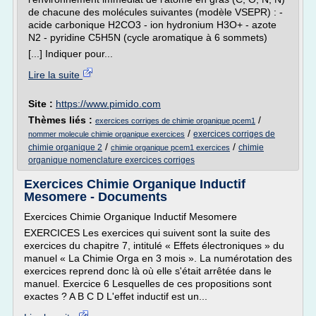
de chacune des molécules suivantes (modèle VSEPR) : -
acide carbonique H2CO3 - ion hydronium H3O+ - azote
N2 - pyridine C5H5N (cycle aromatique à 6 sommets)
[...] Indiquer pour...
Lire la suite
Site :
https://www.pimido.com
Thèmes liés :
/
exercices corriges de chimie organique pcem1
/
exercices corriges de
nommer molecule chimie organique exercices
/
/
chimie organique 2
chimie
chimie organique pcem1 exercices
organique nomenclature exercices corriges
Exercices Chimie Organique Inductif
Mesomere - Documents
Exercices Chimie Organique Inductif Mesomere
EXERCICES Les exercices qui suivent sont la suite des
exercices du chapitre 7, intitulé « Effets électroniques » du
manuel « La Chimie Orga en 3 mois ». La numérotation des
exercices reprend donc là où elle s'était arrêtée dans le
manuel. Exercice 6 Lesquelles de ces propositions sont
exactes ? A B C D L'effet inductif est un...