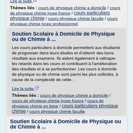
Lire la suite
Thèmes liés :
cours de physique chimie a domicile
/
cours
cours particuliers
de physique chimie lycee france
/
physique chimie
/
cours physique chimie faculte
/
cours
physique chimie lycee professionnel
Soutien Scolaire à Domicile de Physique
ou de Chimie à ...
Les cours particuliers à domicile permettent aux étudiants
de progresser dans leurs études et d'obtenir des bons
résultats aux examens. Ils aident également à rattraper
les retards dans les cours et contribuent à l'amélioration
des résultats et à se perfectionner. Les cours à domicile
de physique ou de chimie sont parmi les plus sollicités, à
cause de la complexité de cette...
Lire la suite
Thèmes liés :
cours de physique chimie a domicile
/
cours de physique chimie lycee france
/
cours de
cours particuliers physique
physique chimie en ligne
/
chimie
/
cours physique chimie faculte
Soutien Scolaire à Domicile de Physique ou
de Chimie à ...