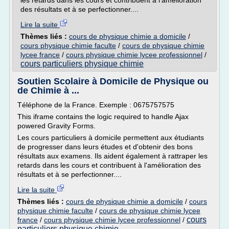
les retards dans les cours et contribuent à l'amélioration
des résultats et à se perfectionner....
Lire la suite
Thèmes liés :
cours de physique chimie a domicile
/
cours physique chimie faculte
/
cours de physique chimie
lycee france
/
cours physique chimie lycee professionnel
/
cours particuliers physique chimie
Soutien Scolaire à Domicile de Physique ou
de Chimie à ...
Téléphone de la France. Exemple : 0675757575
This iframe contains the logic required to handle Ajax
powered Gravity Forms.
Les cours particuliers à domicile permettent aux étudiants
de progresser dans leurs études et d'obtenir des bons
résultats aux examens. Ils aident également à rattraper les
retards dans les cours et contribuent à l'amélioration des
résultats et à se perfectionner....
Lire la suite
Thèmes liés :
cours de physique chimie a domicile
/
cours
physique chimie faculte
/
cours de physique chimie lycee
cours
france
/
cours physique chimie lycee professionnel
/
particuliers physique chimie