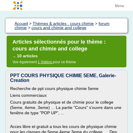
Menu
Accueil
>
Thèmes & articles : cours chimie
>
forum
chimie
>
cours and chimie and college
Articles sélectionnés pour le thème :
cours and chimie and college
10 articles
→
Voir également
1 Vidéos
pour ce thème
PPT COURS PHYSIQUE CHIMIE 5EME, Galerie-
Creation
Recherche de ppt cours physique chimie 5eme
Liens commerciaux
Cours gratuits de physique et de chimie pour le college
(5eme, 4eme, 3eme) ... La partie "Cours" s'ouvre dans une
fenêtre de type "POP UP", ...
Acces libre et gratuit a tous les cours de physique chimie
pour les classes de 5eme 4eme 3eme du college. ... Des