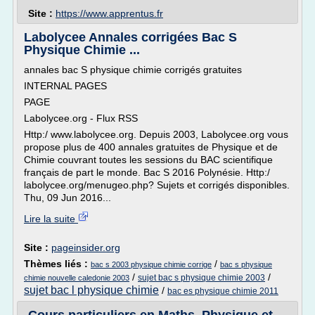
Site :
https://www.apprentus.fr
Labolycee Annales corrigées Bac S
Physique Chimie ...
annales bac S physique chimie corrigés gratuites
INTERNAL PAGES
PAGE
Labolycee.org - Flux RSS
Http:/ www.labolycee.org. Depuis 2003, Labolycee.org vous
propose plus de 400 annales gratuites de Physique et de
Chimie couvrant toutes les sessions du BAC scientifique
français de part le monde. Bac S 2016 Polynésie. Http:/
labolycee.org/menugeo.php? Sujets et corrigés disponibles.
Thu, 09 Jun 2016...
Lire la suite
Site :
pageinsider.org
Thèmes liés :
/
bac s 2003 physique chimie corrige
bac s physique
/
/
sujet bac s physique chimie 2003
chimie nouvelle caledonie 2003
sujet bac l physique chimie
/
bac es physique chimie 2011