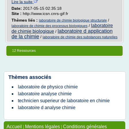
Lire la suite
Date:
2017-05-15 02:35:18
Site :
http://www.icsn.cnrs-gif.fr
Thèmes liés :
/
laboratoire de chimie biologique structurale
laboratoire
/
laboratoire de chimie des processus biologiques
laboratoire d application
de chimie biologique
/
de la chimie
/
laboratoire de chimie des substances naturelles
12 Ressources
Thèmes associés
laboratoire de physico chimie
laboratoire analyse chimie
technicien superieur de laboratoire en chimie
laboratoire d analyse chimie
Accueil
|
Mentions légales
|
Conditions générales