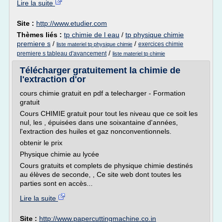
Lire la suite
Site :
http://www.etudier.com
Thèmes liés :
tp chimie de l eau
/
tp physique chimie
premiere s
/
/
exercices chimie
liste materiel tp physique chimie
/
premiere s tableau d'avancement
liste materiel tp chimie
Télécharger gratuitement la chimie de
l'extraction d'or
cours chimie gratuit en pdf a telecharger - Formation
gratuit
Cours CHIMIE gratuit pour tout les niveau que ce soit les
nul, les , épuisées dans une soixantaine d'années,
l'extraction des huiles et gaz nonconventionnels.
obtenir le prix
Physique chimie au lycée
Cours gratuits et complets de physique chimie destinés
au élèves de seconde, , Ce site web dont toutes les
parties sont en accès...
Lire la suite
Site :
http://www.papercuttingmachine.co.in