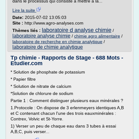
dans le processus qui consiste à mettre à la...
Lire la suite
Date:
2015-07-02 13:05:03
Site :
http://www.agro-analyses.com
laboratoire d analyse chimie
Thèmes liés :
/
laboratoire analyse chimie
/
chimie agro alimentaire
/
laboratoire de recherche en chimie analytique
/
laboratoire de chimie analytique
Tp chimie - Rapports de Stage - 688 Mots -
Etudier.com
* Solution de phosphate de potassium
* Papier filtre
* Solution de nitrate de calcium
*Solution de chlorure de sodium
Partie 1 : Comment distinguer plusieurs eaux minérales ?
1.Protocole : On dispose de 3 erlenmeyers identiques A,B
et C contenant chacun l'une des trois eauxminérales :
Contrex, Volvic et St-Yorre.
1) Verser un peu de chaque eau dans 3 tubes à essai
A,B,C, puis verser...