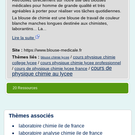
Retrouvez directement sur notre site des blouses
médicales pour homme de grande qualité et très
agréables à porter pour réaliser vos tâches quotidiennes.
La blouse de chimie est une blouse de travail de couleur
blanche manches longues destinée aux chimistes,
laborantins... La...
Lire la suite
Site :
https://www.blouse-medicale.fr
Thèmes liés :
/
cours physique chimie
blouse chimie lycee
college lycee
/
cours physique chimie lycee professionnel
cours de
/
cours de physique chimie lycee france
/
physique chimie au lycee
20 Ressources
Thèmes associés
laboratoire chimie ile de france
laboratoire analyse chimie ile de france