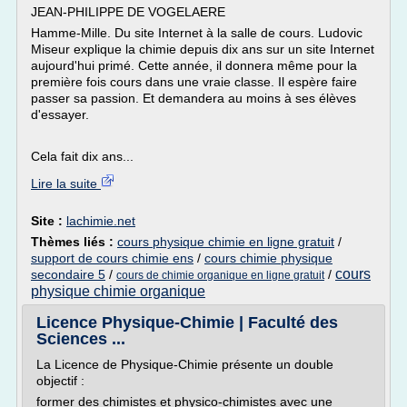
JEAN-PHILIPPE DE VOGELAERE
Hamme-Mille. Du site Internet à la salle de cours. Ludovic
Miseur explique la chimie depuis dix ans sur un site Internet
aujourd'hui primé. Cette année, il donnera même pour la
première fois cours dans une vraie classe. Il espère faire
passer sa passion. Et demandera au moins à ses élèves
d'essayer.
Cela fait dix ans...
Lire la suite
Site :
lachimie.net
Thèmes liés :
cours physique chimie en ligne gratuit
/
support de cours chimie ens
/
cours chimie physique
cours
secondaire 5
/
/
cours de chimie organique en ligne gratuit
physique chimie organique
Licence Physique-Chimie | Faculté des
Sciences ...
La Licence de Physique-Chimie présente un double
objectif :
former des chimistes et physico-chimistes avec une