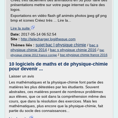
Créez trés facilement des animations en 3d pour faire des
présentations mettre sur votre page internet ou faire des
logos.
Exportations en vidéo flash gif animés photos jpeg gif png
bmp et icones Créez trés ... Lire la...
Lire la suite
Date:
2017-05-14 06:52:54
Site :
http://telecharger.logitheque.com
sujet bac l physique chimie
Thèmes liés :
/
bac s
physique chimie 2014
/
bac s physique chimie 2016
/
bac
/
bac physique chimie france 2016
physique chimie 2012 france corrige
10 logiciels de maths et de physique-chimie
pour devenir ...
Laisser un avis
Les mathématiques et la physique-chimie font partie des
matières les plus détestées par les étudiants. Souvent
abstraites, ces matières posent de nombreux problèmes
aux élèves, que ce soit dans la compréhension même des
cours, que dans la résolution des exercices. Mais les
mathématiques, plus encore que la physique-chimie, fait
partie du socle des connaissances...