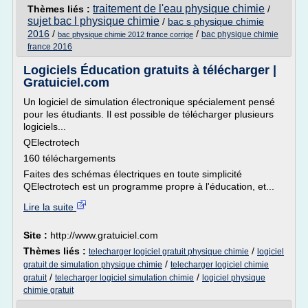
traitement de l'eau physique chimie
Thèmes liés :
/
sujet bac l physique chimie
/
bac s physique chimie
2016
/
/
bac physique chimie
bac physique chimie 2012 france corrige
france 2016
Logiciels Éducation gratuits à télécharger |
Gratuiciel.com
Un logiciel de simulation électronique spécialement pensé
pour les étudiants. Il est possible de télécharger plusieurs
logiciels...
QElectrotech
160 téléchargements
Faites des schémas électriques en toute simplicité
QElectrotech est un programme propre à l'éducation, et...
Lire la suite
Site :
http://www.gratuiciel.com
Thèmes liés :
/
telecharger logiciel gratuit physique chimie
logiciel
/
gratuit de simulation physique chimie
telecharger logiciel chimie
/
/
gratuit
telecharger logiciel simulation chimie
logiciel physique
chimie gratuit