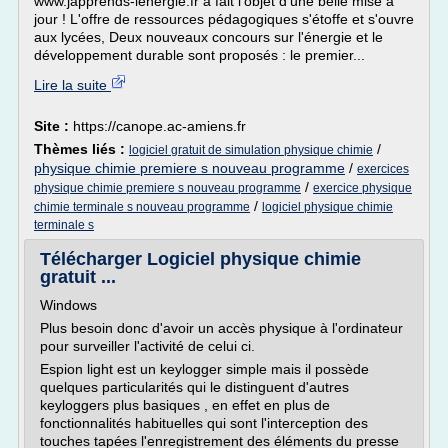
www.japprends-lenergie.fr a fait l'objet d'une belle mise à
jour ! L'offre de ressources pédagogiques s'étoffe et s'ouvre
aux lycées, Deux nouveaux concours sur l'énergie et le
développement durable sont proposés : le premier...
Lire la suite
Site :
https://canope.ac-amiens.fr
Thèmes liés :
/
logiciel gratuit de simulation physique chimie
physique chimie premiere s nouveau programme
/
exercices
/
physique chimie premiere s nouveau programme
exercice physique
/
chimie terminale s nouveau programme
logiciel physique chimie
terminale s
Télécharger Logiciel physique chimie
gratuit ...
Windows
Plus besoin donc d'avoir un accès physique à l'ordinateur
pour surveiller l'activité de celui ci.
Espion light est un keylogger simple mais il possède
quelques particularités qui le distinguent d'autres
keyloggers plus basiques , en effet en plus de
fonctionnalités habituelles qui sont l'interception des
touches tapées l'enregistrement des éléments du presse