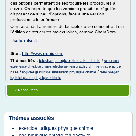
des options permettent de reproduire les procédures à
suivre. On regrette que les versions gratuite et régulière
disposent de si peu d'options, face à une version
professionnelle onéreuse.
Contrairement à nombre de logiciels qui se concentrent sur
l'édition de structures moléculaires, comme ChemDraw ,...
Lire la suite
Site :
http://www.clubic.com
Thèmes liés :
/
telecharger logiciel simulation chimie
simulation
/
chimie titrage acide
experience physique chimie telechargement gratuit
/
/
base
logiciel gratuit de simulation physique chimie
telecharger
logiciel gratuit physique chimie
17 Ressources
Thèmes associés
exercice ludiques physique chimie
bac physique chimie radioactivite