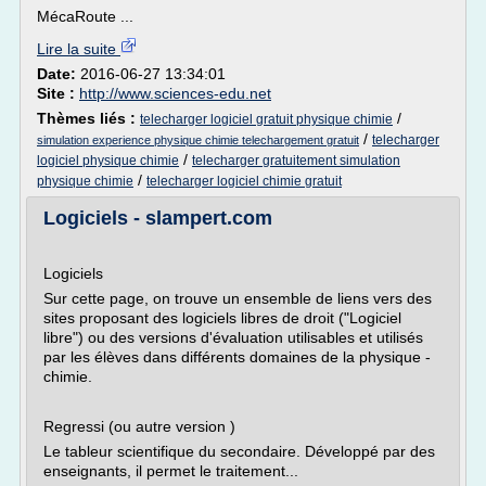
MécaRoute ...
Lire la suite
Date:
2016-06-27 13:34:01
Site :
http://www.sciences-edu.net
Thèmes liés :
/
telecharger logiciel gratuit physique chimie
/
telecharger
simulation experience physique chimie telechargement gratuit
/
logiciel physique chimie
telecharger gratuitement simulation
/
physique chimie
telecharger logiciel chimie gratuit
Logiciels - slampert.com
Logiciels
Sur cette page, on trouve un ensemble de liens vers des
sites proposant des logiciels libres de droit ("Logiciel
libre") ou des versions d'évaluation utilisables et utilisés
par les élèves dans différents domaines de la physique -
chimie.
Regressi (ou autre version )
Le tableur scientifique du secondaire. Développé par des
enseignants, il permet le traitement...