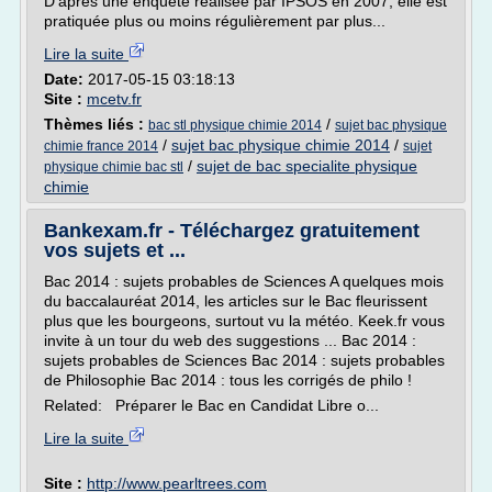
D'après une enquête réalisée par IPSOS en 2007, elle est
pratiquée plus ou moins régulièrement par plus...
Lire la suite
Date:
2017-05-15 03:18:13
Site :
mcetv.fr
Thèmes liés :
/
bac stl physique chimie 2014
sujet bac physique
/
sujet bac physique chimie 2014
/
chimie france 2014
sujet
/
sujet de bac specialite physique
physique chimie bac stl
chimie
Bankexam.fr - Téléchargez gratuitement
vos sujets et ...
Bac 2014 : sujets probables de Sciences A quelques mois
du baccalauréat 2014, les articles sur le Bac fleurissent
plus que les bourgeons, surtout vu la météo. Keek.fr vous
invite à un tour du web des suggestions ... Bac 2014 :
sujets probables de Sciences Bac 2014 : sujets probables
de Philosophie Bac 2014 : tous les corrigés de philo !
Related: Préparer le Bac en Candidat Libre o...
Lire la suite
Site :
http://www.pearltrees.com