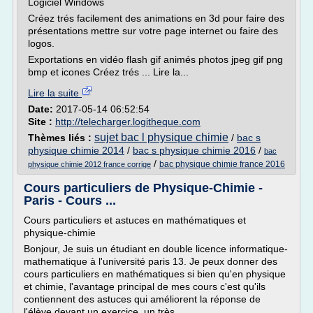
Logiciel Windows
Créez trés facilement des animations en 3d pour faire des
présentations mettre sur votre page internet ou faire des
logos.
Exportations en vidéo flash gif animés photos jpeg gif png
bmp et icones Créez trés ... Lire la...
Lire la suite
Date:
2017-05-14 06:52:54
Site :
http://telecharger.logitheque.com
sujet bac l physique chimie
Thèmes liés :
/
bac s
physique chimie 2014
/
bac s physique chimie 2016
/
bac
/
bac physique chimie france 2016
physique chimie 2012 france corrige
Cours particuliers de Physique-Chimie -
Paris - Cours ...
Cours particuliers et astuces en mathématiques et
physique-chimie
Bonjour, Je suis un étudiant en double licence informatique-
mathematique à l'université paris 13. Je peux donner des
cours particuliers en mathématiques si bien qu'en physique
et chimie, l'avantage principal de mes cours c'est qu'ils
contiennent des astuces qui améliorent la réponse de
l'élève devant un exercice, un très...