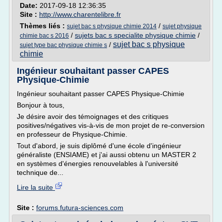
Date:
2017-09-18 12:36:35
Site :
http://www.charentelibre.fr
Thèmes liés :
/
sujet bac s physique chimie 2014
sujet physique
/
sujets bac s specialite physique chimie
/
chimie bac s 2016
sujet bac s physique
/
sujet type bac physique chimie s
chimie
Ingénieur souhaitant passer CAPES
Physique-Chimie
Ingénieur souhaitant passer CAPES Physique-Chimie
Bonjour à tous,
Je désire avoir des témoignages et des critiques
positives/négatives vis-à-vis de mon projet de re-conversion
en professeur de Physique-Chimie.
Tout d'abord, je suis diplômé d'une école d'ingénieur
généraliste (ENSIAME) et j'ai aussi obtenu un MASTER 2
en systèmes d'énergies renouvelables à l'université
technique de...
Lire la suite
Site :
forums.futura-sciences.com