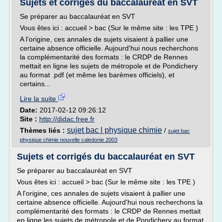
Sujets et corrigés du baccalauréat en SVT
Se préparer au baccalauréat en SVT
Vous êtes ici : accueil > bac (Sur le même site : les TPE )
A l'origine, ces annales de sujets visaient à pallier une
certaine absence officielle. Aujourd'hui nous recherchons
la complémentarité des formats : le CRDP de Rennes
mettait en ligne les sujets de métropole et de Pondichery
au format .pdf (et même les barèmes officiels), et
certains...
Lire la suite
Date:
2017-02-12 09:26:12
Site :
http://didac.free.fr
sujet bac l physique chimie
Thèmes liés :
/
sujet bac
physique chimie nouvelle caledonie 2003
Sujets et corrigés du baccalauréat en SVT
Se préparer au baccalauréat en SVT
Vous êtes ici : accueil > bac (Sur le même site : les TPE )
A l'origine, ces annales de sujets visaient à pallier une
certaine absence officielle. Aujourd'hui nous recherchons la
complémentarité des formats : le CRDP de Rennes mettait
en ligne les sujets de métropole et de Pondichery au format