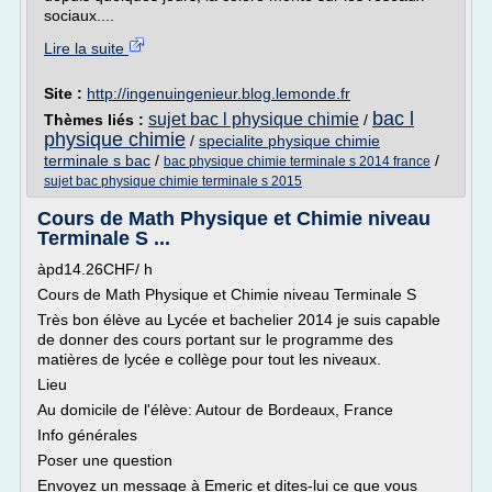
sociaux....
Lire la suite
Site :
http://ingenuingenieur.blog.lemonde.fr
bac l
sujet bac l physique chimie
Thèmes liés :
/
physique chimie
/
specialite physique chimie
terminale s bac
/
/
bac physique chimie terminale s 2014 france
sujet bac physique chimie terminale s 2015
Cours de Math Physique et Chimie niveau
Terminale S ...
àpd14.26CHF/ h
Cours de Math Physique et Chimie niveau Terminale S
Très bon élève au Lycée et bachelier 2014 je suis capable
de donner des cours portant sur le programme des
matières de lycée e collège pour tout les niveaux.
Lieu
Au domicile de l'élève: Autour de Bordeaux, France
Info générales
Poser une question
Envoyez un message à Emeric et dites-lui ce que vous