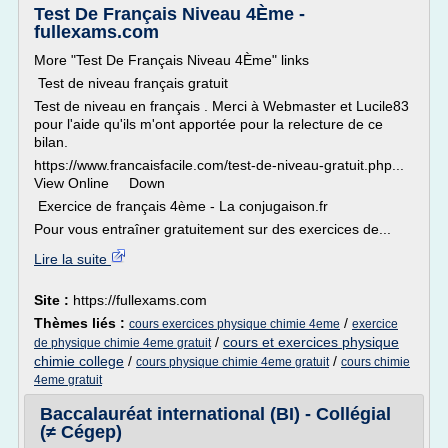
Test De Français Niveau 4Ème -
fullexams.com
More "Test De Français Niveau 4Ème" links
Test de niveau français gratuit
Test de niveau en français . Merci à Webmaster et Lucile83
pour l'aide qu'ils m'ont apportée pour la relecture de ce
bilan.
https://www.francaisfacile.com/test-de-niveau-gratuit.php...
View Online Down
Exercice de français 4ème - La conjugaison.fr
Pour vous entraîner gratuitement sur des exercices de...
Lire la suite
Site :
https://fullexams.com
Thèmes liés :
/
cours exercices physique chimie 4eme
exercice
/
cours et exercices physique
de physique chimie 4eme gratuit
chimie college
/
/
cours physique chimie 4eme gratuit
cours chimie
4eme gratuit
Baccalauréat international (BI) - Collégial
(≠ Cégep)