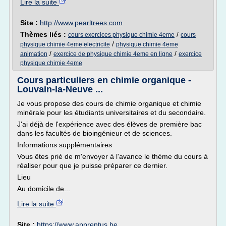
Lire la suite
Site :
http://www.pearltrees.com
Thèmes liés :
/
cours exercices physique chimie 4eme
cours
/
physique chimie 4eme electricite
physique chimie 4eme
/
/
animation
exercice de physique chimie 4eme en ligne
exercice
physique chimie 4eme
Cours particuliers en chimie organique -
Louvain-la-Neuve ...
Je vous propose des cours de chimie organique et chimie
minérale pour les étudiants universitaires et du secondaire.
J'ai déjà de l'expérience avec des élèves de première bac
dans les facultés de bioingénieur et de sciences.
Informations supplémentaires
Vous êtes prié de m'envoyer à l'avance le thème du cours à
réaliser pour que je puisse préparer ce dernier.
Lieu
Au domicile de...
Lire la suite
Site :
https://www.apprentus.be