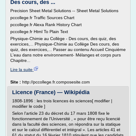
Des cours, des ...
Precision Sheet Metal Solutions -- Sheet Metal Solutions
pccollege.fr Traffic Sources Chart
pccollege.fr Alexa Rank History Chart
pccollege.fr Html To Plain Text
Physique-Chimie au Collège - Des cours, des quiz, des
exercices,... Physique-Chimie au Collège Des cours, des
quiz, des exercices,... Passer au contenu Accueil Cinquième
L'eau dans notre environnement- Mélanges et corps purs
Chapitre...
Lire la suite
Site :
http://pccollege.fr.composesite.com
Licence (France) — Wikipédia
1808-1896 : les trois licences ès sciences[ modifier |
modifier le code ]
Selon l'article 23 du décret du 17 mars 1808 fixe le
fonctionnement de l'Université , « pour être reçu licencié
dans la faculté des sciences, on répondra sur la statique
et sur le calcul différentiel et intégral ». Les articles 41 et
61 du statut du 16 février 1810 stipulent que les candidats