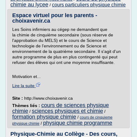
chimie au lycee
cours particuliers physique chimie
/
Espace virtuel pour les parents -
choixavenir.ca
Les Soins infirmiers au cégep ne demandent que
la chimie de cinquième secondaire (sous réserve de
l'approbation du MELS) et le cours de Science et
technologie de l'environnement ou de Science et
environnement de la quatrième secondaire. Il s'agit d'un
autre programme de plus en plus contingenté qui peut
refuser des élèves qui ont une moyenne insuffisante.
Motivation et...
Lire la suite
Site :
http://www.choixavenir.ca
cours de sciences physique
Thèmes liés :
chimie
sciences physiques et chimie
/
/
formation physique chimie
/
cours de cinquieme
physique chimie programme
/
physique chimie
Physique-Chimie au Collège - Des cours,