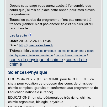
Depuis cette page vous aurez accès à l'ensemble des
cours que j'ai mis en place cette année pour mes élèves
de quatrième.
Toutes les parties du programme n'ont pas encore été
traitées (l'année n'est pas encore finie et en plus j'ai du
retard sur le...
Lire la suite
Date:
2010-12-24 15:17:45
Site :
http://gwenaelm.free.fr
Thèmes liés :
/
cours de physique- chimie en quatrieme
cours
/
/
de physique chimie en quatrieme
cours chimie quatrieme
cours de physique et chimie
cours d ete
/
chimie
Sciences-Physique
COURS de PHYSIQUE et CHIMIE pour le COLLEGE : ce
site a pour vocation de proposer des cours de physique-
chimie complets, gratuits et conformes aux programmes de
l'éducation nationale (France)
EDUCATIONS : un site pédagogique très riche, chimie,
chimie organique, biologie, physique...