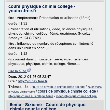
cours physique chimie college -
youtax.free.fr
titre : Ampèremètre Présentation et utilisation (4ème)
durée : 1:31
(Présentation et utilisation), video, sciences physiques,
physique, chimie, collège, 4ème, quatrième, (Nicolas
Braneyre, CLG Zola) ...
titre : Influence du nombre de récepteurs sur l'intensité
dans un circuit en série ( ...
durée : 1:12
du courant dans un circuit en série, video, sciences
physiques, physique, chimie, collège, 4ème,...
Lire la suite
Date:
2012-04-26 05:23:47
Site :
http://youtax.free.fr
Thèmes liés :
/
cours de physique chimie 4eme college
cours video
cours de physique chimie college
/
/
physique chimie 4eme
/
physique chimie au college 4eme
video physique chimie college
6ème - Sixième - Cours de physique
chimie pour le collège