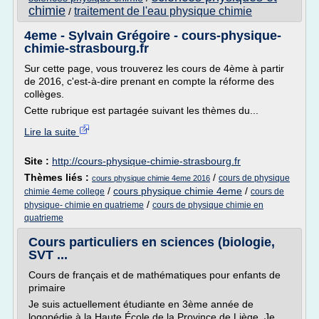
chimie
traitement de l'eau physique chimie
/
4eme - Sylvain Grégoire - cours-physique-
chimie-strasbourg.fr
Sur cette page, vous trouverez les cours de 4ème à partir
de 2016, c'est-à-dire prenant en compte la réforme des
collèges.
Cette rubrique est partagée suivant les thèmes du...
Lire la suite
Site :
http://cours-physique-chimie-strasbourg.fr
Thèmes liés :
/
cours de physique
cours physique chimie 4eme 2016
/
cours physique chimie 4eme
/
chimie 4eme college
cours de
/
physique- chimie en quatrieme
cours de physique chimie en
quatrieme
Cours particuliers en sciences (biologie,
SVT ...
Cours de français et de mathématiques pour enfants de
primaire
Je suis actuellement étudiante en 3ème année de
logopédie à la Haute École de la Province de Liège. Je