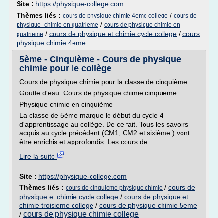
Site :
https://physique-college.com
Thèmes liés :
/
cours de physique chimie 4eme college
cours de
/
physique- chimie en quatrieme
cours de physique chimie en
/
cours de physique et chimie cycle college
/
cours
quatrieme
physique chimie 4eme
5ème - Cinquième - Cours de physique
chimie pour le collège
Cours de physique chimie pour la classe de cinquième
Goutte d'eau. Cours de physique chimie cinquième.
Physique chimie en cinquième
La classe de 5ème marque le début du cycle 4
d'apprentissage au collège. De ce fait, Tous les savoirs
acquis au cycle précédent (CM1, CM2 et sixième ) vont
être enrichis et approfondis. Les cours de...
Lire la suite
Site :
https://physique-college.com
Thèmes liés :
/
cours de
cours de cinquieme physique chimie
physique et chimie cycle college
/
cours de physique et
chimie troisieme college
/
cours de physique chimie 5eme
cours de physique chimie college
/