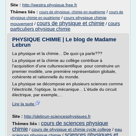
Site :
http://westra.physique.free.fr
Thèmes liés :
/
cours de physique- chimie en quatrieme
cours de
/
cours physique chimie
physique chimie en quatrieme
cours de physique et chimie
cours
mouvement
/
/
particuliers physique chimie
PHYSIQUE CHIMIE | Le blog de Madame
Lebrun
La physique et la chimie... De quoi ça parle???
La physique et la chimie au collège contribue à
l'acquisition d'une culturescientifique pour construire un
premier modèle, une première représentation globale,
cohérente et rationnelle du monde.
La physique se décompose en plusieurs sciences comme
l'électricité, l'optique, la mécanique... L'étude du circuit
électrique, par exemple,...
Lire la suite
Site :
http://slebrun-sciencesphysiques.fr
cours de sciences physique
Thèmes liés :
chimie
/
cours de physique et chimie cycle college
/
eau
sciences physiques et
sciences physique chimie
/