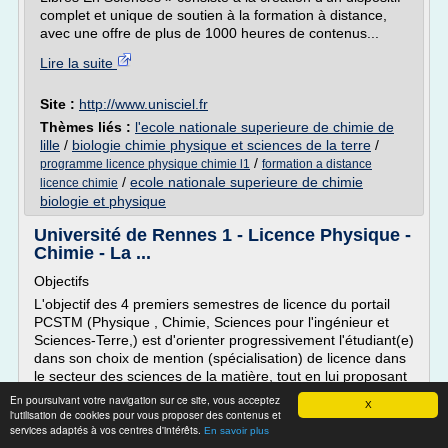
complet et unique de soutien à la formation à distance,
avec une offre de plus de 1000 heures de contenus...
Lire la suite
Site :
http://www.unisciel.fr
Thèmes liés :
l'ecole nationale superieure de chimie de
lille
/
biologie chimie physique et sciences de la terre
/
/
programme licence physique chimie l1
formation a distance
/
ecole nationale superieure de chimie
licence chimie
biologie et physique
Université de Rennes 1 - Licence Physique -
Chimie - La ...
Objectifs
L'objectif des 4 premiers semestres de licence du portail
PCSTM (Physique , Chimie, Sciences pour l'ingénieur et
Sciences-Terre,) est d'orienter progressivement l'étudiant(e)
dans son choix de mention (spécialisation) de licence dans
le secteur des sciences de la matière, tout en lui proposant
un accompagnement personnalisé et des outils lui
En poursuivant votre navigation sur ce site, vous acceptez
X
permettant d'élaborer et accomplir son...
l'utilisation de cookies pour vous proposer des contenus et
services adaptés à vos centres d'intérêts.
En savoir plus
Lire la suite