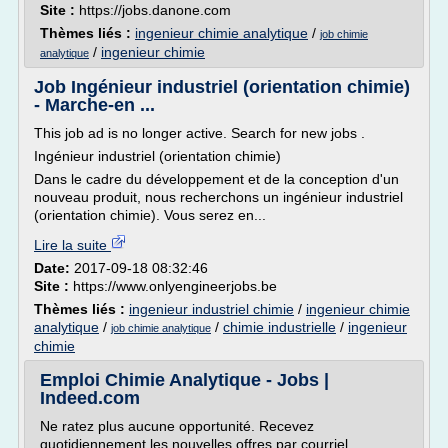
Site :
https://jobs.danone.com
Thèmes liés :
ingenieur chimie analytique
/
job chimie
/
ingenieur chimie
analytique
Job Ingénieur industriel (orientation chimie)
- Marche-en ...
This job ad is no longer active. Search for new jobs .
Ingénieur industriel (orientation chimie)
Dans le cadre du développement et de la conception d'un
nouveau produit, nous recherchons un ingénieur industriel
(orientation chimie). Vous serez en...
Lire la suite
Date:
2017-09-18 08:32:46
Site :
https://www.onlyengineerjobs.be
Thèmes liés :
ingenieur industriel chimie
/
ingenieur chimie
analytique
/
/
chimie industrielle
/
ingenieur
job chimie analytique
chimie
Emploi Chimie Analytique - Jobs |
Indeed.com
Ne ratez plus aucune opportunité. Recevez
quotidiennement les nouvelles offres par courriel.