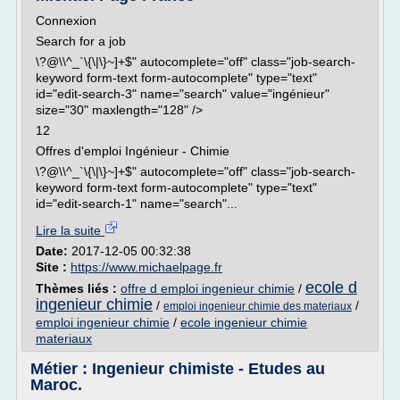
Connexion
Search for a job
\?@\\^_`\{\|\}~]+$" autocomplete="off" class="job-search-
keyword form-text form-autocomplete" type="text"
id="edit-search-3" name="search" value="ingénieur"
size="30" maxlength="128" />
12
Offres d'emploi Ingénieur - Chimie
\?@\\^_`\{\|\}~]+$" autocomplete="off" class="job-search-
keyword form-text form-autocomplete" type="text"
id="edit-search-1" name="search"...
Lire la suite
Date:
2017-12-05 00:32:38
Site :
https://www.michaelpage.fr
ecole d
Thèmes liés :
offre d emploi ingenieur chimie
/
ingenieur chimie
/
/
emploi ingenieur chimie des materiaux
emploi ingenieur chimie
/
ecole ingenieur chimie
materiaux
Métier : Ingenieur chimiste - Etudes au
Maroc.