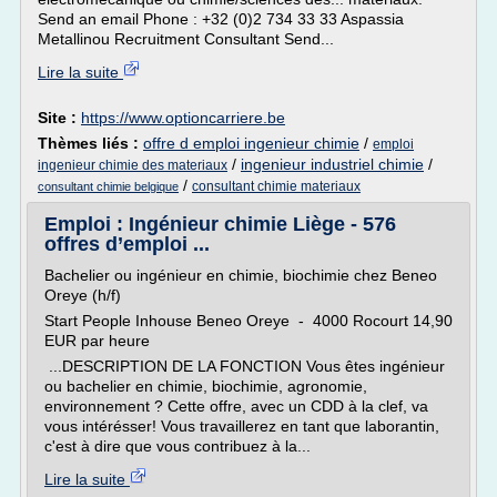
Send an email Phone : +32 (0)2 734 33 33 Aspassia
Metallinou Recruitment Consultant Send...
Lire la suite
Site :
https://www.optioncarriere.be
Thèmes liés :
offre d emploi ingenieur chimie
/
emploi
/
ingenieur industriel chimie
/
ingenieur chimie des materiaux
/
consultant chimie materiaux
consultant chimie belgique
Emploi : Ingénieur chimie Liège - 576
offres d’emploi ...
Bachelier ou ingénieur en chimie, biochimie chez Beneo
Oreye (h/f)
Start People Inhouse Beneo Oreye - 4000 Rocourt 14,90
EUR par heure
...DESCRIPTION DE LA FONCTION Vous êtes ingénieur
ou bachelier en chimie, biochimie, agronomie,
environnement ? Cette offre, avec un CDD à la clef, va
vous intérésser! Vous travaillerez en tant que laborantin,
c'est à dire que vous contribuez à la...
Lire la suite