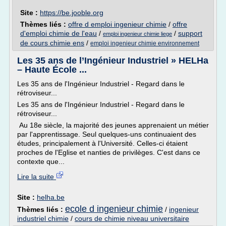
Site :
https://be.jooble.org
Thèmes liés :
offre d emploi ingenieur chimie
/
offre
d'emploi chimie de l'eau
/
/
support
emploi ingenieur chimie liege
de cours chimie ens
/
emploi ingenieur chimie environnement
Les 35 ans de l’Ingénieur Industriel » HELHa
– Haute École ...
Les 35 ans de l'Ingénieur Industriel - Regard dans le
rétroviseur...
Les 35 ans de l'Ingénieur Industriel - Regard dans le
rétroviseur...
Au 18e siècle, la majorité des jeunes apprenaient un métier
par l'apprentissage. Seul quelques-uns continuaient des
études, principalement à l'Université. Celles-ci étaient
proches de l'Eglise et nanties de privilèges. C'est dans ce
contexte que...
Lire la suite
Site :
helha.be
ecole d ingenieur chimie
Thèmes liés :
/
ingenieur
industriel chimie
/
cours de chimie niveau universitaire