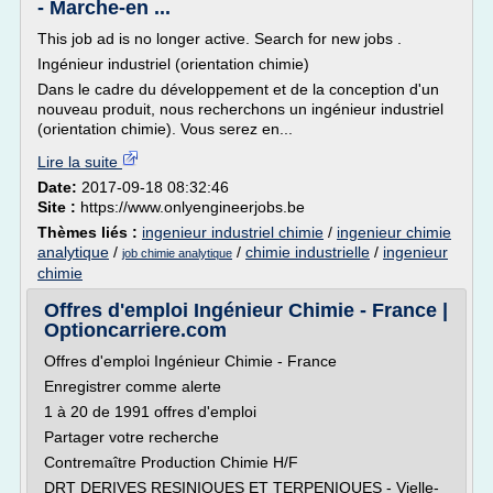
- Marche-en ...
This job ad is no longer active. Search for new jobs .
Ingénieur industriel (orientation chimie)
Dans le cadre du développement et de la conception d'un
nouveau produit, nous recherchons un ingénieur industriel
(orientation chimie). Vous serez en...
Lire la suite
Date:
2017-09-18 08:32:46
Site :
https://www.onlyengineerjobs.be
Thèmes liés :
ingenieur industriel chimie
/
ingenieur chimie
analytique
/
/
chimie industrielle
/
ingenieur
job chimie analytique
chimie
Offres d'emploi Ingénieur Chimie - France |
Optioncarriere.com
Offres d'emploi Ingénieur Chimie - France
Enregistrer comme alerte
1 à 20 de 1991 offres d'emploi
Partager votre recherche
Contremaître Production Chimie H/F
DRT DERIVES RESINIQUES ET TERPENIQUES - Vielle-