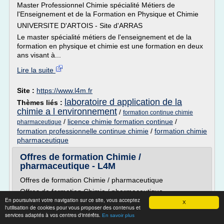
Master Professionnel Chimie spécialité Métiers de
l'Enseignement et de la Formation en Physique et Chimie
UNIVERSITE D'ARTOIS - Site d'ARRAS
Le master spécialité métiers de l'enseignement et de la
formation en physique et chimie est une formation en deux
ans visant à...
Lire la suite
Site :
https://www.l4m.fr
laboratoire d application de la
Thèmes liés :
chimie a l environnement
/
formation continue chimie
/
licence chimie formation continue
/
pharmaceutique
formation professionnelle continue chimie
/
formation chimie
pharmaceutique
Offres de formation Chimie /
pharmaceutique - L4M
Offres de formation Chimie / pharmaceutique
Offres de formation Chimie / pharmaceutique
En poursuivant votre navigation sur ce site, vous acceptez
BTS Métiers de l'eau
X
l'utilisation de cookies pour vous proposer des contenus et
CFA Académique
services adaptés à vos centres d'intérêts.
En savoir plus