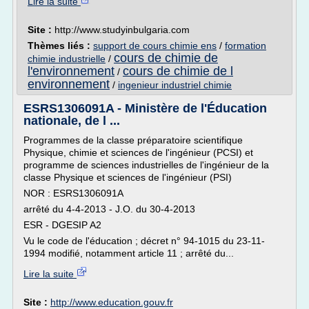
Lire la suite
Site :
http://www.studyinbulgaria.com
Thèmes liés :
support de cours chimie ens
/
formation
cours de chimie de
chimie industrielle
/
l'environnement
cours de chimie de l
/
environnement
/
ingenieur industriel chimie
ESRS1306091A - Ministère de l'Éducation
nationale, de l ...
Programmes de la classe préparatoire scientifique
Physique, chimie et sciences de l'ingénieur (PCSI) et
programme de sciences industrielles de l'ingénieur de la
classe Physique et sciences de l'ingénieur (PSI)
NOR : ESRS1306091A
arrêté du 4-4-2013 - J.O. du 30-4-2013
ESR - DGESIP A2
Vu le code de l'éducation ; décret n° 94-1015 du 23-11-
1994 modifié, notamment article 11 ; arrêté du...
Lire la suite
Site :
http://www.education.gouv.fr