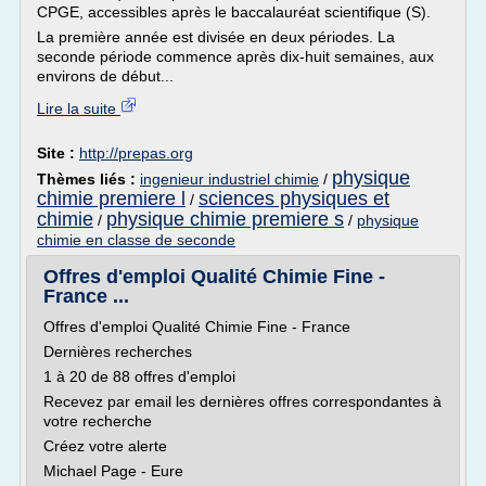
CPGE, accessibles après le baccalauréat scientifique (S).
La première année est divisée en deux périodes. La
seconde période commence après dix-huit semaines, aux
environs de début...
Lire la suite
Site :
http://prepas.org
physique
Thèmes liés :
ingenieur industriel chimie
/
chimie premiere l
sciences physiques et
/
chimie
physique chimie premiere s
/
/
physique
chimie en classe de seconde
Offres d'emploi Qualité Chimie Fine -
France ...
Offres d'emploi Qualité Chimie Fine - France
Dernières recherches
1 à 20 de 88 offres d'emploi
Recevez par email les dernières offres correspondantes à
votre recherche
Créez votre alerte
Michael Page - Eure