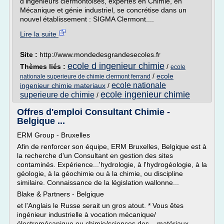
d'ingénieurs clermontoises, expertes en Chimie, en
Mécanique et génie industriel, se concrétise dans un
nouvel établissement : SIGMA Clermont....
Lire la suite
Site :
http://www.mondedesgrandesecoles.fr
ecole d ingenieur chimie
Thèmes liés :
/
ecole
/
ecole
nationale superieure de chimie clermont ferrand
ecole nationale
ingenieur chimie materiaux
/
ecole ingenieur chimie
superieure de chimie
/
Offres d'emploi Consultant Chimie -
Belgique ...
ERM Group - Bruxelles
Afin de renforcer son équipe, ERM Bruxelles, Belgique est à
la recherche d'un Consultant en gestion des sites
contaminés. Expérience...'hydrologie, à l'hydrogéologie, à la
géologie, à la géochimie ou à la chimie, ou discipline
similaire. Connaissance de la législation wallonne...
Blake & Partners - Belgique
et l'Anglais le Russe serait un gros atout. * Vous êtes
ingénieur industrielle à vocation mécanique/
électromécanique ou chimie/sciences des... matériaux.