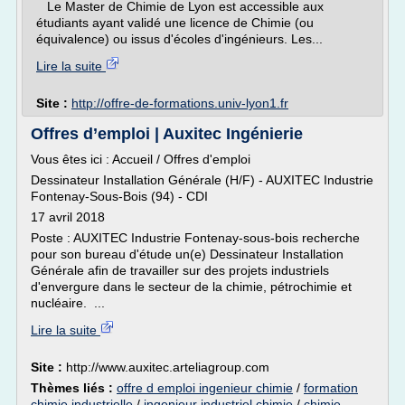
Le Master de Chimie de Lyon est accessible aux
étudiants ayant validé une licence de Chimie (ou
équivalence) ou issus d'écoles d'ingénieurs. Les...
Lire la suite
Site :
http://offre-de-formations.univ-lyon1.fr
Offres d’emploi | Auxitec Ingénierie
Vous êtes ici : Accueil / Offres d'emploi
Dessinateur Installation Générale (H/F) - AUXITEC Industrie
Fontenay-Sous-Bois (94) - CDI
17 avril 2018
Poste : AUXITEC Industrie Fontenay-sous-bois recherche
pour son bureau d'étude un(e) Dessinateur Installation
Générale afin de travailler sur des projets industriels
d'envergure dans le secteur de la chimie, pétrochimie et
nucléaire. ...
Lire la suite
Site :
http://www.auxitec.arteliagroup.com
Thèmes liés :
offre d emploi ingenieur chimie
/
formation
chimie industrielle
/
ingenieur industriel chimie
/
chimie