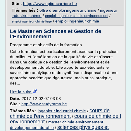
Site :
https://www.optioncarriere.be
Thèmes liés :
offre d emploi ingenieur chimie
/
ingenieur
industriel chimie
/
/
emploi ingenieur chimie environnement
/
emploi ingenieur chimie
emploi ingenieur chimie liege
Le Master en Sciences et Gestion de
l’Environnement
Programme et objectifs de la formation
Cette formation est particulièrement axée sur la protection
du milieu et l'amélioration de la qualité de vie et s'inscrit
dans une optique de gestion de l'environnement et de
développement durable. Elle apporte aux étudiants le
savoir-faire analytique et de synthèse indispensable à une
approche académique rigoureuse, mais aussi pratique,
des...
Lire la suite
Date:
2017-12-02 07:03:03
Site :
http://www.studyrama.be
cours de
Thèmes liés :
ingenieur industriel chimie
/
chimie de l'environnement
cours de chimie de l
/
environnement
/
master chimie environnement
sciences physiques et
developpement durable
/