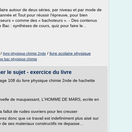
 claire autour de deux séries, par niveau et par mode de
'année et Tout pour réussir l'épreuve, pour bien
sseurs » comme des « bachoteurs ». - Des contenus
e Bac : synthèses de cours, quiz pour faire le...
/
/
livre scolaire physique
livre physique chimie 2nde
ype bac physique chimie
r le sujet - exercice du livre
 page 108 du livre physique chimie 2nde de hachette
 nouvelle de maupassant, L'HOMME DE MARS, ecrite en
a fallut de rudes ouvriers pour les creuser
rez donc que ce travail est indefiniment plus aisé sur
é de ses materiaux constructifs ne depasse...