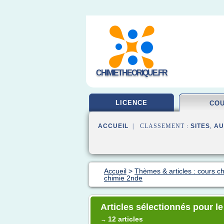
CHIMIETHEORIQUE.FR
LICENCE
CO
ACCUEIL
| CLASSEMENT :
SITES
,
AU
Accueil
>
Thèmes & articles : cours c
chimie 2nde
Articles sélectionnés pour l
12 articles
→