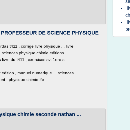
s
l
ch
l
p
 DE PROFESSEUR DE SCIENCE PHYSIQUE
das t411 , corrige livre physique ... livre
, sciences physique chimie editions
livre du t411 , exercices svt 1ere s
 edition , manuel numerique ... sciences
nt , physique chimie 2e...
hysique chimie seconde nathan ...