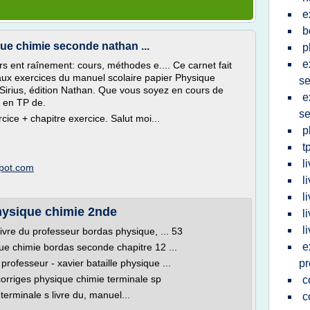
e
b
que chimie seconde nathan ...
p
e
 ent raînement: cours, méthodes e.... Ce carnet fait
aux exercices du manuel scolaire papier Physique
s
Sirius, édition Nathan. Que vous soyez en cours de
e
 en TP de.
s
cice + chapitre exercice. Salut moi...
p
t
l
spot.com
l
l
hysique chimie 2nde
l
l
ivre du professeur bordas physique, ... 53
e
que chimie bordas seconde chapitre 12 ...
 professeur - xavier bataille physique ...
pr
s corriges physique chimie terminale sp
c
 terminale s livre du, manuel...
c