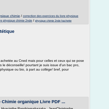
ysique chimie
/
correction des exercices du livre physique
/
vre physique chimie 2nde
physique chimie 2nde hachette
tétique
as achetée au Cned mais pour celles et ceux qui se pose
 le déconseille! pourtant je suis issue d'un bac pro,
hysique ou bio, à part au collège! bref, pour
 Chimie organique Livre PDF ...
: Hyacinthe Randriamahazaka , JeanChristophe