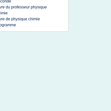
econde
ivre du professeur physique
imie
ivre de physique chimie
rogramme