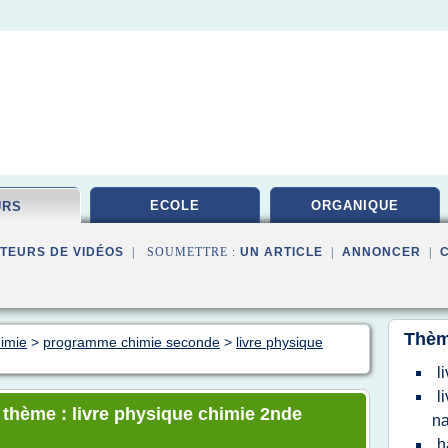
ECOLE
ORGANIQUE
URS
TEURS DE VIDÉOS
| SOUMETTRE :
UN ARTICLE
|
ANNONCER
|
Thèm
himie
>
programme chimie seconde
>
livre physique
l
l
e thème : livre physique chimie 2nde
n
h