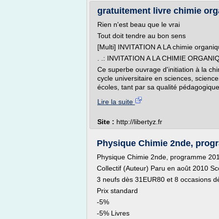
gratuitement livre chimie orga
Rien n'est beau que le vrai
Tout doit tendre au bon sens
[Multi] INVITATION A LA chimie organi
. .: INVITATION A LA CHIMIE ORGANIQU
Ce superbe ouvrage d'initiation à la ch
cycle universitaire en sciences, scien
écoles, tant par sa qualité pédagogiqu
Lire la suite
Site :
http://libertyz.fr
Physique Chimie 2nde, progr
Physique Chimie 2nde, programme 20
Collectif (Auteur) Paru en août 2010 Sco
3 neufs dès 31EUR80 et 8 occasions 
Prix standard
-5%
-5% Livres