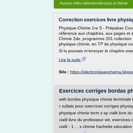
Aucune vidéo sélectionnée pour ce thème
Correction exercices livre physi
Physique-Chimie 1re S - Prépabac Cours
référence aux chapitres, aux pages et 
Chimie 2de, programme 201 collection 
physique-chimie, en TP de physique ou
Si tu pouvais m'envoyer le chapitre exer
Lire la suite
Site :
https://electroniqueschema.blog
Exercices corriges bordas p
with bordas physique chimie terminale l
r sultats pour exercices corriges physi
physique chimie term s sp cialit livre du
cialit livre du professeur wir, exercice
cialit - 1 ... s chimie hachette education