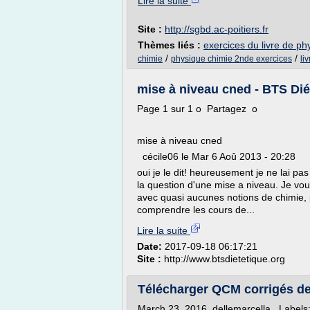
Lire la suite
Site :
http://sgbd.ac-poitiers.fr
Thèmes liés :
exercices du livre de ph
/
/
chimie
physique chimie 2nde exercices
li
mise à niveau cned - BTS Dié
Page 1 sur 1 o Partagez o
mise à niveau cned
cécile06 le Mar 6 Aoû 2013 - 20:28
oui je le dit! heureusement je ne lai p
la question d'une mise a niveau. Je vous
avec quasi aucunes notions de chimie, p
comprendre les cours de...
Lire la suite
Date:
2017-09-18 06:17:21
Site :
http://www.btsdietetique.org
Télécharger QCM corrigés de
March 23, 2016 dellemarcella Labels