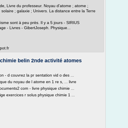
de, Livre du professeur. Noyau d'atome ; atome ;
solaire ; galaxie ; Univers. La distance entre la Terre
sme sont à peu près. Il y a 5 jours - SIRIUS
 - Livres - GibertJoseph. Physique...
pot.fr
chimie belin 2nde activité atomes
 - d couvrez la pr sentation vid o des ...
que du noyau de l atome en 1 re s, ... livre
ocuments2 com - livre physique chimie ...
ige exercices r solus physique chimie 1 ...