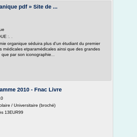
nique pdf » Site de ...
que
E :. .
imie organique séduira plus d'un étudiant du premier
ces médicales etparamédicales ainsi que des grandes
e que par son iconographie...
amme 2010 - Fnac Livre
10
laire / Universitaire (broché)
dès 13EUR99