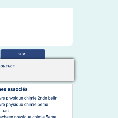
3EME
CONTACT
es associés
ivre physique chimie 2nde belin
ivre physique chimie 5eme
athan
achette physique chimie 5eme