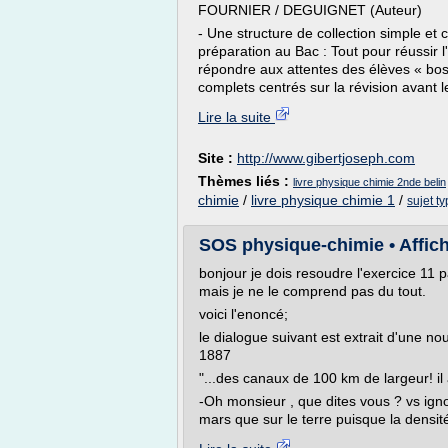
FOURNIER / DEGUIGNET (Auteur)
- Une structure de collection simple et
préparation au Bac : Tout pour réussir l
répondre aux attentes des élèves « bo
complets centrés sur la révision avant l
Lire la suite
Site :
http://www.gibertjoseph.com
Thèmes liés :
livre physique chimie 2nde belin
chimie
/
livre physique chimie 1
/
sujet t
SOS physique-chimie • Affiche
bonjour je dois resoudre l'exercice 11
mais je ne le comprend pas du tout.
voici l'enoncé;
le dialogue suivant est extrait d'une
1887
"...des canaux de 100 km de largeur! il 
-Oh monsieur , que dites vous ? vs igno
mars que sur le terre puisque la densit