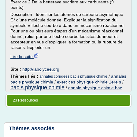
Exercice 2 De la betterave sucrière aux carburants (9
points)
Description : Identifier les atomes de carbone asymétrique
C* d’une molécule donnée. Expliquer la signification du
symbole « flèche courbe » dans un mécanisme réactionnel.
Pour une ou plusieurs étapes d’un mécanisme réactionnel
donné, relier par une flèche courbe les sites donneur et
accepteur en vue d’expliquer la formation ou la rupture de
liaisons. Exploiter un...
Lire la suite
Site :
http://labolycee.org
Thèmes liés :
/
annales
annales corrigees bac s physique chimie
bac s physique chimie
/
exercices physique chimie 1ere s
/
bac s physique chimie
/
annale physique chimie bac
23 Ressources
Thèmes associés