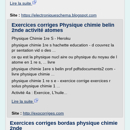
Lire la suite
Site :
https://electroniqueschema.blogspot.com
Exercices corriges Physique chimie belin
2nde activité atomes
Physique Chimie 1re S - Heroku
physique chimie 1re s hachette education - d couvrez la
pr sentation vid o des ...
ce qu est la physique nucl aire ou physique du noyau de l
atome en 1 re s, ... livre
physique chimie 1ere s belin prof pdfsdocuments2 com -
livre physique chimie ...
physique chimie 1 re s e - exercice corrige exercices r
solus physique chimie 1 ...
Activité 4a : Exercice, L'huile...
Lire la suite
Site :
http://exocorriges.com
Exercices corriges bordas physique chimie
2nde