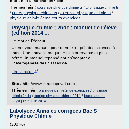
Site :
http://fmarchand67.com
Thèmes liés :
/
cours spe physique chimie ts
tp physique chimie ts
/
cours physique chimie ts
/
exercice physique chimie ts
/
physique chimie 3eme cours exercices
Physique-chimie ; 2nde ; manuel de l'élève
(édition 2014 ...
Le mot de l'éditeur
Un nouveau manuel, pour donner le goût des sciences à
tous ! Une nouvelle maquette plus attrayante et plus
aérée.Un manuel repensé pour s'adapter à
l'hétérogénéité des classes de...
Lire la suite
Site :
http://www.librairieprivat.com
Thèmes liés :
/
physique chimie 2nde exercices
physique
/
/
chimie 2nde
corrige physique chimie 2014
baccalaureat
physique chimie 2014
Labolycee Annales corrigées Bac S
Physique Chimie
(208 ko)