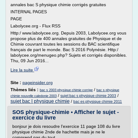
annales bac S physique chimie corrigés gratuites
INTERNAL PAGES
PAGE
Labolycee.org - Flux RSS
Http:/ www.labolycee.org. Depuis 2003, Labolycee.org vous
propose plus de 400 annales gratuites de Physique et de
Chimie couvrant toutes les sessions du BAC scientifique
français de part le monde. Bac S 2016 Polynésie. Http:/
labolycee.org/menugeo.php? Sujets et corrigés disponibles.
Thu, 09 Jun 2016...
Lire la suite
Site :
pageinsider.org
Thèmes liés :
/
bac s 2003 physique chimie corrige
bac s physique
/
/
sujet bac s physique chimie 2003
chimie nouvelle caledonie 2003
sujet bac l physique chimie
/
bac es physique chimie 2011
SOS physique-chimie • Afficher le sujet -
exercice du livre
bonjour je dois resoudre l'exercice 11 page 108 du livre
physique chimie 2nde de hachette mais je ne le
comprend pas du tout.