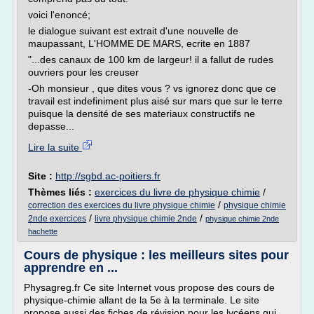
voici l'enoncé;
le dialogue suivant est extrait d'une nouvelle de
maupassant, L'HOMME DE MARS, ecrite en 1887
"...des canaux de 100 km de largeur! il a fallut de rudes
ouvriers pour les creuser
-Oh monsieur , que dites vous ? vs ignorez donc que ce
travail est indefiniment plus aisé sur mars que sur le terre
puisque la densité de ses materiaux constructifs ne
depasse...
Lire la suite
Site :
http://sgbd.ac-poitiers.fr
Thèmes liés :
exercices du livre de physique chimie
/
/
correction des exercices du livre physique chimie
physique chimie
/
/
2nde exercices
livre physique chimie 2nde
physique chimie 2nde
hachette
Cours de physique : les meilleurs sites pour
apprendre en ...
Physagreg.fr Ce site Internet vous propose des cours de
physique-chimie allant de la 5e à la terminale. Le site
propose aussi des fiches de révision pour les lycéens qui