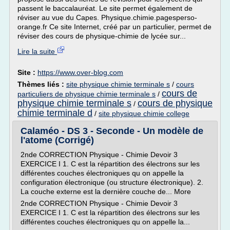
passent le baccalauréat. Le site permet également de
réviser au vue du Capes. Physique.chimie.pagesperso-
orange.fr Ce site Internet, créé par un particulier, permet de
réviser des cours de physique-chimie de lycée sur...
Lire la suite
Site :
https://www.over-blog.com
Thèmes liés :
site physique chimie terminale s
/
cours
cours de
particuliers de physique chimie terminale s
/
physique chimie terminale s
cours de physique
/
chimie terminale d
/
site physique chimie college
Calaméo - DS 3 - Seconde - Un modèle de
l'atome (Corrigé)
2nde CORRECTION Physique - Chimie Devoir 3
EXERCICE I 1. C est la répartition des électrons sur les
différentes couches électroniques qu on appelle la
configuration électronique (ou structure électronique). 2.
La couche externe est la dernière couche de... More
2nde CORRECTION Physique - Chimie Devoir 3
EXERCICE I 1. C est la répartition des électrons sur les
différentes couches électroniques qu on appelle la...