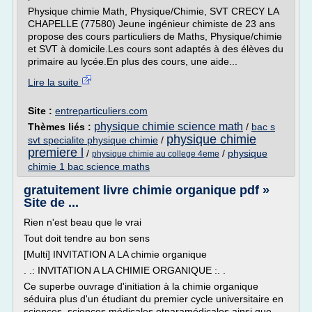
Physique chimie Math, Physique/Chimie, SVT CRECY LA
CHAPELLE (77580) Jeune ingénieur chimiste de 23 ans
propose des cours particuliers de Maths, Physique/chimie
et SVT à domicile.Les cours sont adaptés à des élèves du
primaire au lycée.En plus des cours, une aide...
Lire la suite
Site :
entreparticuliers.com
physique chimie science math
Thèmes liés :
/
bac s
physique chimie
svt specialite physique chimie
/
premiere l
/
/
physique
physique chimie au college 4eme
chimie 1 bac science maths
gratuitement livre chimie organique pdf »
Site de ...
Rien n'est beau que le vrai
Tout doit tendre au bon sens
[Multi] INVITATION A LA chimie organique
. .: INVITATION A LA CHIMIE ORGANIQUE :. .
Ce superbe ouvrage d'initiation à la chimie organique
séduira plus d'un étudiant du premier cycle universitaire en
sciences, sciences médicales etparamédicales ainsi que