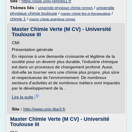
Site :
https://soie.univ-rennes1.fr
Thèmes liés :
/
universite
universite physique chimie rennes
physique chimie toulouse
/
/
master chimie fine et therapeutique
chimie 1
/
master chimie analytique rennes
Master Chimie Verte (M CV) - Université
Toulouse III
CMI
Présentation générale
En réponse à une demande croissante et légitime de la
société pour un devenir plus durable, l'industrie chimique
est dans un processus de changement profond. Aussi,
doit-elle se tourner vers une chimie plus propre, plus sûre
et respectueuse de l'environnement. De nombreux
secteurs d'activités et de nombreux métiers sont impactés
par le développement de la...
Lire la suite
Site :
http://www.univ-tlse3.fr
Master Chimie Verte (M CV) - Université
Toulouse III