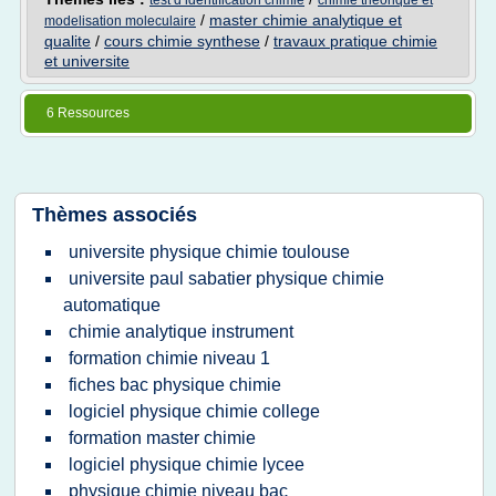
test d identification chimie
chimie theorique et
/
master chimie analytique et
modelisation moleculaire
qualite
/
cours chimie synthese
/
travaux pratique chimie
et universite
6 Ressources
Thèmes associés
universite physique chimie toulouse
universite paul sabatier physique chimie
automatique
chimie analytique instrument
formation chimie niveau 1
fiches bac physique chimie
logiciel physique chimie college
formation master chimie
logiciel physique chimie lycee
physique chimie niveau bac