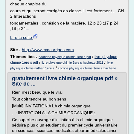
chaque chapitre du
cours et qui seront corrigés en classe. Il est fortement ... CH
2 Interactions
fondamentales , cohésion de la matière. 12 p 23 ;17 p 24
;18 p 24...
Lire la suite
Site :
http://www.exocorriges.com
Thèmes liés :
/
livre physique
hachette physique chimie 1ere s pdf
/
/
chimie 1ere s pdf
livre physique chimie 1ere s hachette 2011
livre
/
physique chimie nathan 1ere s
corrige physique chimie 1ere s hachette
gratuitement livre chimie organique pdf »
Site de ...
Rien n'est beau que le vrai
Tout doit tendre au bon sens
[Multi] INVITATION A LA chimie organique
. .: INVITATION A LA CHIMIE ORGANIQUE :. .
Ce superbe ouvrage d'initiation à la chimie organique
séduira plus d'un étudiant du premier cycle universitaire
en sciences, sciences médicales etparamédicales ainsi