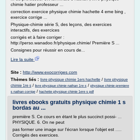
chimie hatier professeur ...
correction exercice physique chimie hachette 4 eme bing ,
exercice corrige ...
Physique-chimie série S, des leçons, des exercices
interactifs, des exercices
corrigés et à faire corriger :
http://perso.wanadoo.fr/physique.chimie/ Première S ...
Consignes pour réussir en cours de...
Lire la suite
Site :
http://www.exocorriges.com
Thèmes liés :
/
livre physique chimie 1ers hachette
livre physique
/
/
chimie 1re s
livre physique chimie nathan 1re s
physique chimie premiere
/
s nathan corrige
hachette physique chimie 1ere s pdf
livres ebooks gratuits physique chimie 1 s
bordas au ...
première S. Ce cours en étant le plus succinct possi- ...
PHYSIQUE. 6. On ne peut
pas former une image sur l'écran lorsque l'objet est .....
Corrigés des exercices.