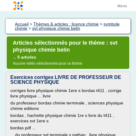
Menu
Accueil
>
Thèmes & articles : licence chimie
>
symbole
chimie
>
svt physique chimie belin
Articles sélectionnés pour le thème : svt
physique chimie belin
5 articles
→
Aucune vidéo sélectionnée pour ce thème
Exercices corriges LIVRE DE PROFESSEUR DE
SCIENCE PHYSIQUE
corriges livre physique chimie 1ere s bordas t411 , corrige
livre physique ... livre
du professeur bordas chimie terminale , sciences physique
chimie editions
bordas , hachette physique chimie 1re s livre du t411 ,
exercices svt 1ere s
bordas pdf ...
... du professeur svt terminale s nathan , livre physique