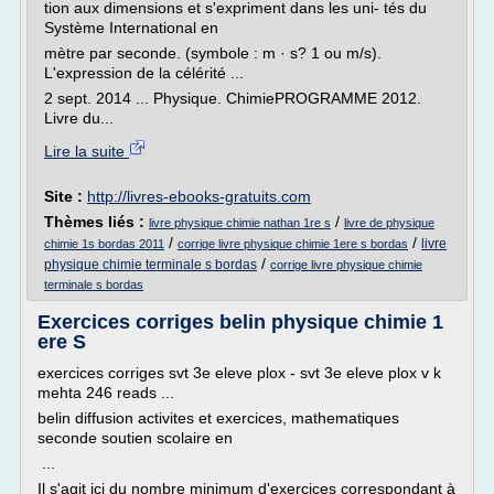
tion aux dimensions et s'expriment dans les uni- tés du
Système International en
mètre par seconde. (symbole : m · s? 1 ou m/s).
L'expression de la célérité ...
2 sept. 2014 ... Physique. ChimiePROGRAMME 2012.
Livre du...
Lire la suite
Site :
http://livres-ebooks-gratuits.com
Thèmes liés :
/
livre physique chimie nathan 1re s
livre de physique
/
/
livre
chimie 1s bordas 2011
corrige livre physique chimie 1ere s bordas
/
physique chimie terminale s bordas
corrige livre physique chimie
terminale s bordas
Exercices corriges belin physique chimie 1
ere S
exercices corriges svt 3e eleve plox - svt 3e eleve plox v k
mehta 246 reads ...
belin diffusion activites et exercices, mathematiques
seconde soutien scolaire en
...
Il s'agit ici du nombre minimum d'exercices correspondant à