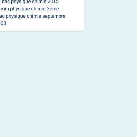
p bac physique chimie 2015
orum physique chimie 3eme
ac physique chimie septembre
003