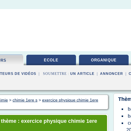
ECOLE
ORGANIQUE
URS
TEURS DE VIDÉOS
| SOUMETTRE :
UN ARTICLE
|
ANNONCER
|
Thèm
himie
>
chimie 1ere s
>
exercice physique chimie 1ere
b
b
e thème : exercice physique chimie 1ere
c
2