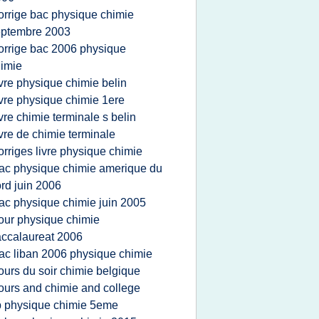
orrige bac physique chimie
eptembre 2003
orrige bac 2006 physique
imie
ivre physique chimie belin
ivre physique chimie 1ere
ivre chimie terminale s belin
ivre de chimie terminale
orriges livre physique chimie
ac physique chimie amerique du
rd juin 2006
ac physique chimie juin 2005
our physique chimie
ccalaureat 2006
ac liban 2006 physique chimie
ours du soir chimie belgique
ours and chimie and college
p physique chimie 5eme