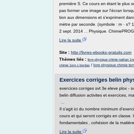
première S. Ce cours en étant le plus s
pas former une image sur l'écran lorsque
tion aux dimensions et s'expriment dans
mètre par seconde. (symbole : m · s? 1 o
2 sept. 2014 ... Physique. ChimiePRO
Lire la suite
Site :
http://livres-ebooks-gratuits.com
Thèmes liés :
livre physique chimie nathan 1r
/
livre physique chimie te
chimie 1ere s bordas
Exercices corriges belin phy
exercices corriges svt 3e eleve plox - s
belin diffusion activites et exercices,
...
Il s'agit ici du nombre minimum d'exer
cours et qui seront corrigés en classe. I
fondamentales , cohésion de la matière.
Lire la suite