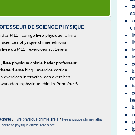
c
s
c
 PROFESSEUR DE SCIENCE PHYSIQUE
ch
l
das t411 , corrige livre physique ... livre
, sciences physique chimie editions
l
livre du t411 , exercices svt 1ere s
l
l
, livre physique chimie hatier professeur ...
c
hette 4 eme bing , exercice corrige ...
b
s exercices interactifs, des exercices
no
so.wanadoo.fr/physique.chimie/ Première S ...
b
c
ba
b
c
/
/
achette
livre physique chimie 1re s
livre physique chimie nathan
c
/
hachette physique chimie 1ere s pdf
t