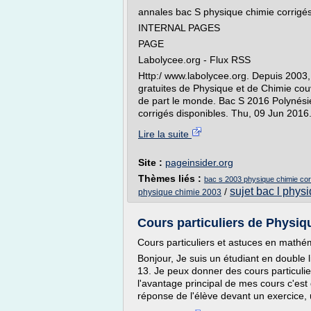
annales bac S physique chimie corrigés
INTERNAL PAGES
PAGE
Labolycee.org - Flux RSS
Http:/ www.labolycee.org. Depuis 2003
gratuites de Physique et de Chimie couv
de part le monde. Bac S 2016 Polynési
corrigés disponibles. Thu, 09 Jun 2016.
Lire la suite
Site :
pageinsider.org
Thèmes liés :
bac s 2003 physique chimie cor
sujet bac l phys
/
physique chimie 2003
Cours particuliers de Physiqu
Cours particuliers et astuces en mathé
Bonjour, Je suis un étudiant en double 
13. Je peux donner des cours particuli
l'avantage principal de mes cours c'est 
réponse de l'élève devant un exercice, u