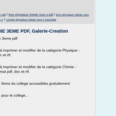
/
/
livre physique chimie 1ere s pdf
s pdf
livre physique chimie 1ere
/
e s
corrige physique chimie 1ere s hachette
 3EME PDF, Galerie-Creation
e 3eme pdf
 à imprimer et modifier de la catégorie Physique -
 et rtf.
 à imprimer et modifier de la catégorie Chimie -
at pdf, doc et rtf.
u 3eme du college accessibles gratuitement
pour le college...