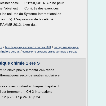
uccinct possi- ... PHYSIQUE. 6. On ne peut
 l'objet est ..... Corrigés des exercices.
 les uni- tés du Système International en
u m/s). L'expression de la célérité ...
GRAMME 2012. Livre du...
/
/
e s
livre de physique chimie 1s bordas 2011
corrige livre physique
/
rminale s bordas
corrige livre physique chimie terminale s bordas
sique chimie 1 ere S
vt 3e eleve plox v k mehta 246 reads ...
 mathematiques seconde soutien scolaire en
cices correspondant à chaque chapitre du
l est fortement ... CH 2 Interactions
 12 p 23 ;17 p 24 ;18 p 24...