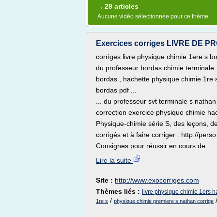
29 articles
→
Aucune vidéo sélectionnée pour ce thème
Exercices corriges LIVRE DE
corriges livre physique chimie 1ere s bor
du professeur bordas chimie terminale 
bordas , hachette physique chimie 1re s 
bordas pdf ...
... du professeur svt terminale s nathan 
correction exercice physique chimie hac
Physique-chimie série S, des leçons, de
corrigés et à faire corriger : http://per
Consignes pour réussir en cours de...
Lire la suite
Site :
http://www.exocorriges.com
Thèmes liés :
livre physique chimie 1ers h
/
1re s
physique chimie premiere s nathan corrige