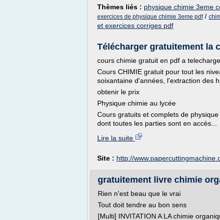
Thèmes liés :
physique chimie 3eme c
/
exercices de physique chimie 3eme pdf
chim
et exercices corriges pdf
Télécharger gratuitement la c
cours chimie gratuit en pdf a telecharge
Cours CHIMIE gratuit pour tout les nive
soixantaine d'années, l'extraction des 
obtenir le prix
Physique chimie au lycée
Cours gratuits et complets de physique
dont toutes les parties sont en accès...
Lire la suite
Site :
http://www.papercuttingmachine.c
gratuitement livre chimie orga
Rien n'est beau que le vrai
Tout doit tendre au bon sens
[Multi] INVITATION A LA chimie organi