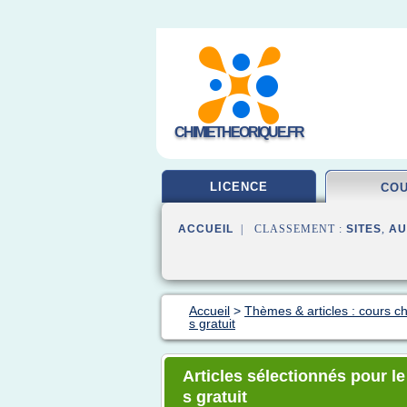
CHIMIETHEORIQUE.FR
LICENCE
CO
ACCUEIL
| CLASSEMENT :
SITES
,
AU
Accueil
>
Thèmes & articles : cours c
s gratuit
Articles sélectionnés pour l
s gratuit