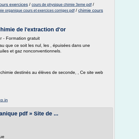
ours exercices
/
/
cours de physique chimie 3eme pdf
/
chimie cours
ie organique cours et exercices corriges pdf
himie de l'extraction d'or
r - Formation gratuit
au que ce soit les nul, les , épuisées dans une
huiles et gaz nonconventionnels.
 chimie destinés au élèves de seconde, , Ce site web
o.in
nique pdf » Site de ...
que