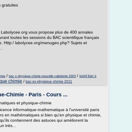
 gratuites
, Labolycee.org vous propose plus de 400 annales
rant toutes les sessions du BAC scientifique français
e. Http:/ labolycee.org/menugeo.php? Sujets et
..
/
/
sujet bac s
rige
bac s physique chimie nouvelle caledonie 2003
ique chimie
/
bac es physique chimie 2011
e-Chimie - Paris - Cours ...
matiques et physique-chimie
licence informatique-mathematique à l'université paris
ers en mathématiques si bien qu'en physique et chimie,
qu'ils contiennent des astuces qui améliorent la
n très...