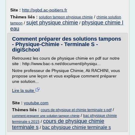
Site :
http://sgbd.ac-poitiers.fr
Thèmes liés :
/
solution tampon physique chimie
chimie solution
sujet physique chimie
physique chimie l
/
/
tampon
eau
Comment préparer des solutions tampons
- Physique-Chimie - Terminale S -
digiSchool
Retrouvez les cours de physique chimie en pdf sur notre
site : http://www.bac-s.net/document/physiqu...
Notre professeur de Physique Chimie, Ali RACHINI, vous
propose une leçon et vous explique comment préparer
une solution...
Lire la suite
Site :
youtube.com
Thèmes liés :
/
cours de physique et chimie terminale s pdf
/
bac physique chimie
comment preparer une solution tampon chimie
cours de physique chimie
/
terminale s 2015
terminale s
bac physique chimie terminale s
/