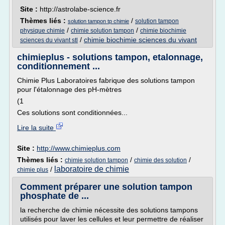
Site :
http://astrolabe-science.fr
Thèmes liés :
/
solution tampon
solution tampon tp chimie
/
/
physique chimie
chimie solution tampon
chimie biochimie
/
chimie biochimie sciences du vivant
sciences du vivant stl
chimieplus - solutions tampon, etalonnage,
conditionnement ...
Chimie Plus Laboratoires fabrique des solutions tampon
pour l'étalonnage des pH-mètres
(1
Ces solutions sont conditionnées...
Lire la suite
Site :
http://www.chimieplus.com
Thèmes liés :
/
/
chimie solution tampon
chimie des solution
laboratoire de chimie
/
chimie plus
Comment préparer une solution tampon
phosphate de ...
la recherche de chimie nécessite des solutions tampons
utilisés pour laver les cellules et leur permettre de réaliser