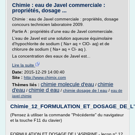
Chimie : eau de Javel commerciale :
propriétés, dosage ...
Chimie : eau de Javel commerciale : propriétés, dosage
concours technicien laboratoire 2009.
Partie A : propriétés d'une eau de Javel commerciale.
L'eau de Javel est une solution aqueuse équimolaire
d'hypochlorite de sodium ( Na+ aq + ClO- aq) et de
chlorure de sodium ( Na+ aq + Cl- aq ).
La concentration des eaux de Javel est...
Lire la suite
Date:
2015-12-29 14:00:40
Site :
http://www.chimix.com
chimie molecule d'eau
chimie
Thèmes liés :
/
d'eau
chimie d eau
/
/
chimie dosage de l eau
/
eau de
javel chimie
Chimie_12_FORMULATION_ET_DOSAGE_DE_L'
(Pensez à utiliser la commande "Précédente" du navigateur
et la touche F11 du clavier)
FORMULATION ET DOSAGE DE L'ASPIRINE - leçon n° 12