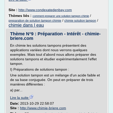
Site :
http://www.condexatedenbay.com
Thèmes liés :
/
comment preparer une solution tampon chimie
/
/
preparation de solution tampon chimie
chimie solution tampon
chimie dans l eau
Thème N°9 : Préparation - Intérêt - chimie-
briere.com
En chimie les solutions tampons présentent des
applications variées dont nous verrons quelques
exemples. Mais tout d'abord nous allons préparer des
solutions tampons et étudier expérimentalement l'effet
tampon.
I) Préparations de solutions tampon :
Une solution tampon est un mélange d'un acide faible et
de sa base conjuguée. On peut en préparer de trois
manières différentes :
a) par...
Lire la suite
Date:
2013-10-29 22:58:07
Site :
http://www.chimie-briere.com