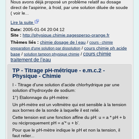
Nous avons déjà proposé un problème relatif au dosage
direct de l'aspirine, à froid, par une solution diluée de soude
( voir le...
Lire la suite
Date:
2005-01-04 20:04:12
Site :
http://physique.chimie.pagesperso-orange.fr
Thèmes liés :
chimie dosage de l eau
/
cours - chimie
/
cours chimie ph acide
preparation d'une solution par dissolution
cours chimie
base
/
/
solution tampon physique chimie
traitement de l'eau
TP - Titrage pH-métrique - e.m.c.2 -
Physique - Chimie
I - Titrage d'une solution d'acide chlorhydrique par une
solution d'hydroxyde de sodium:
1°) Etalonnage du pH-mètre:
Un pH-mètre est un voltmètre qui est sensible à la tension
aux bornes de la sonde à laquelle il est relié.
Cette tension est une fonction affine du pH: u = a * pH + b
ou réciproquement pH = a'* u + b'.
Pour que le pH-mètre indique le pH et non la tension, il
faut relier...