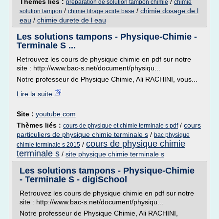
Thèmes liés :
/
preparation de solution tampon chimie
chimie
/
/
chimie dosage de l
solution tampon
chimie titrage acide base
eau
/
chimie durete de l eau
Les solutions tampons - Physique-Chimie -
Terminale S ...
Retrouvez les cours de physique chimie en pdf sur notre
site : http://www.bac-s.net/document/physiqu...
Notre professeur de Physique Chimie, Ali RACHINI, vous...
Lire la suite
Site :
youtube.com
Thèmes liés :
/
cours
cours de physique et chimie terminale s pdf
particuliers de physique chimie terminale s
/
bac physique
cours de physique chimie
/
chimie terminale s 2015
terminale s
/
site physique chimie terminale s
Les solutions tampons - Physique-Chimie
- Terminale S - digiSchool
Retrouvez les cours de physique chimie en pdf sur notre
site : http://www.bac-s.net/document/physiqu...
Notre professeur de Physique Chimie, Ali RACHINI,