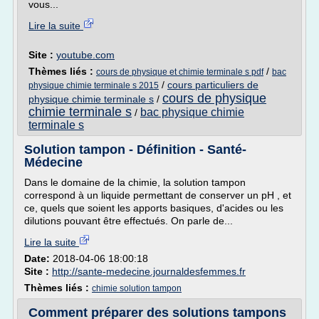
vous...
Lire la suite
Site :
youtube.com
Thèmes liés :
/
cours de physique et chimie terminale s pdf
bac
/
cours particuliers de
physique chimie terminale s 2015
cours de physique
physique chimie terminale s
/
chimie terminale s
bac physique chimie
/
terminale s
Solution tampon - Définition - Santé-
Médecine
Dans le domaine de la chimie, la solution tampon
correspond à un liquide permettant de conserver un pH , et
ce, quels que soient les apports basiques, d'acides ou les
dilutions pouvant être effectués. On parle de...
Lire la suite
Date:
2018-04-06 18:00:18
Site :
http://sante-medecine.journaldesfemmes.fr
Thèmes liés :
chimie solution tampon
Comment préparer des solutions tampons