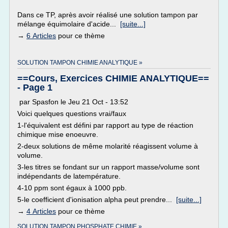
Dans ce TP, après avoir réalisé une solution tampon par
mélange équimolaire d'acide...
[suite...]
→
6 Articles
pour ce thème
SOLUTION TAMPON CHIMIE ANALYTIQUE »
==Cours, Exercices CHIMIE ANALYTIQUE==
- Page 1
par Spasfon le Jeu 21 Oct - 13:52
Voici quelques questions vrai/faux
1-l'équivalent est défini par rapport au type de réaction
chimique mise enoeuvre.
2-deux solutions de même molarité réagissent volume à
volume.
3-les titres se fondant sur un rapport masse/volume sont
indépendants de latempérature.
4-10 ppm sont égaux à 1000 ppb.
5-le coefficient d'ionisation alpha peut prendre...
[suite...]
→
4 Articles
pour ce thème
SOLUTION TAMPON PHOSPHATE CHIMIE »