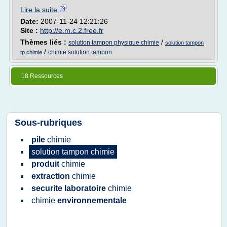
Lire la suite
Date:
2007-11-24 12:21:26
Site :
http://e.m.c.2.free.fr
Thèmes liés :
/
solution tampon physique chimie
solution tampon
/
chimie solution tampon
tp chimie
18 Ressources
Sous-rubriques
pile
chimie
solution tampon chimie
produit
chimie
extraction
chimie
securite laboratoire
chimie
chimie
environnementale