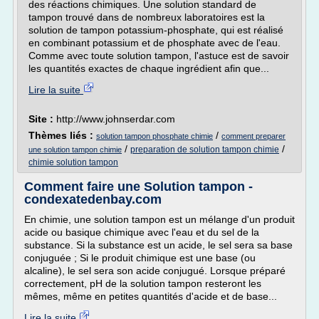
des réactions chimiques. Une solution standard de
tampon trouvé dans de nombreux laboratoires est la
solution de tampon potassium-phosphate, qui est réalisé
en combinant potassium et de phosphate avec de l'eau.
Comme avec toute solution tampon, l'astuce est de savoir
les quantités exactes de chaque ingrédient afin que...
Lire la suite
Site :
http://www.johnserdar.com
Thèmes liés :
/
solution tampon phosphate chimie
comment preparer
/
/
preparation de solution tampon chimie
une solution tampon chimie
chimie solution tampon
Comment faire une Solution tampon -
condexatedenbay.com
En chimie, une solution tampon est un mélange d'un produit
acide ou basique chimique avec l'eau et du sel de la
substance. Si la substance est un acide, le sel sera sa base
conjuguée ; Si le produit chimique est une base (ou
alcaline), le sel sera son acide conjugué. Lorsque préparé
correctement, pH de la solution tampon resteront les
mêmes, même en petites quantités d'acide et de base...
Lire la suite