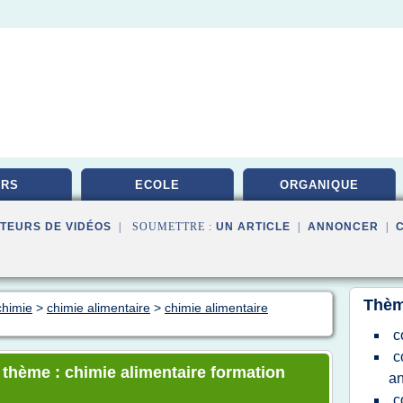
URS
ECOLE
ORGANIQUE
TEURS DE VIDÉOS
| SOUMETTRE :
UN ARTICLE
|
ANNONCER
|
Thèm
chimie
>
chimie alimentaire
>
chimie alimentaire
c
c
e thème : chimie alimentaire formation
an
c