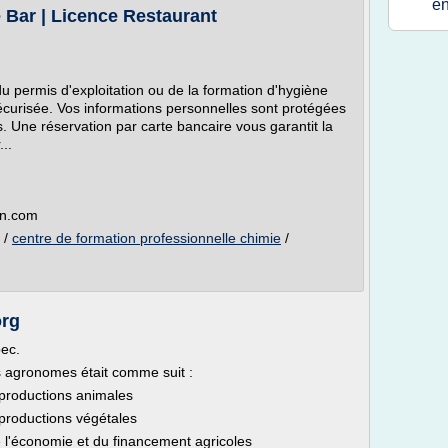
e
e Bar | Licence Restaurant
du permis d'exploitation ou de la formation d'hygiène
sécurisée. Vos informations personnelles sont protégées
. Une réservation par carte bancaire vous garantit la
..
on.com
/
centre de formation professionnelle chimie
/
org
bec.
es agronomes était comme suit :
 productions animales
 productions végétales
e l'économie et du financement agricoles