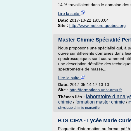
14 % travaillaient dans le domaine des s
Lire la suite
Date:
2017-10-22 19:53:04
Site :
http://www.metiers-quebec.org
Master Chimie Spécialité Per
Nous proposons une spécialité qui, à p
ouvre sur différents domaines dans les
spectroscopiques sont couramment utili
une description détaillée des technique
spectrométrie de masse,...
Lire la suite
Date:
2017-05-14 17:13:10
Site :
http://formations.univ-amu.fr
laboratoire d analy
Thèmes liés :
chimie
formation master chimie
/
/
m
physique chimie marseille
BTS CIRA - Lycée Marie Curi
Plaquette d'information au format pdf à