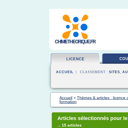
CHIMIETHEORIQUE.FR
CO
LICENCE
ACCUEIL
| CLASSEMENT :
SITES
,
AU
Accueil
>
Thèmes & articles : licence 
formation
Articles sélectionnés pour l
15 articles
→