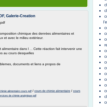
c
c
, Galerie-Creation
c
l'
 pdf
c
 composition chimique des denrées alimentaires et
c
x et avec le milieu extérieur.
c
r
 alimentaire dans l ... Cette réaction fait intervenir une
c
es au cours desquelles
c
c
oblemes, documents et liens a propos de
c
c
c
c
/
/
c
cours de chimie alimentaire
cours
chimie alimentaire cours pdf
ercices de chimie analytique pdf
c
c