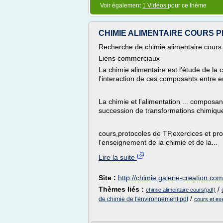
Voir également
1 Vidéos
pour ce thème
CHIMIE ALIMENTAIRE COURS PDF
Recherche de chimie alimentaire cours
Liens commerciaux
La chimie alimentaire est l'étude de la
l'interaction de ces composants entre eu
La chimie et l'alimentation ... composant
succession de transformations chimiqu
cours,protocoles de TP,exercices et pr
l'enseignement de la chimie et de la...
Lire la suite
Site :
http://chimie.galerie-creation.com
Thèmes liés :
/
chimie alimentaire cours(pdf)
/
de chimie de l'environnement pdf
cours et ex