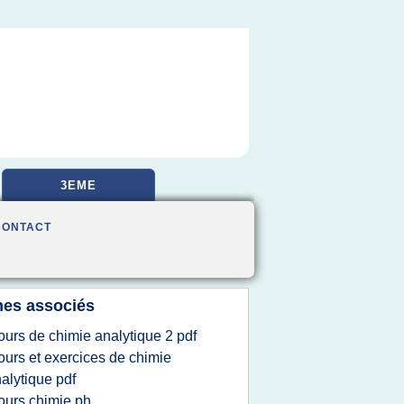
3EME
CONTACT
es associés
ours de chimie analytique 2 pdf
ours et exercices de chimie
alytique pdf
ours chimie ph