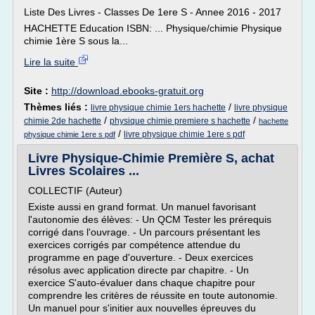
Liste Des Livres - Classes De 1ere S - Annee 2016 - 2017
HACHETTE Education ISBN: ... Physique/chimie Physique
chimie 1ère S sous la...
Lire la suite
Site :
http://download.ebooks-gratuit.org
Thèmes liés :
/
livre physique chimie 1ers hachette
livre physique
/
/
chimie 2de hachette
physique chimie premiere s hachette
hachette
/
livre physique chimie 1ere s pdf
physique chimie 1ere s pdf
Livre Physique-Chimie Première S, achat
Livres Scolaires ...
COLLECTIF (Auteur)
Existe aussi en grand format. Un manuel favorisant
l'autonomie des élèves: - Un QCM Tester les prérequis
corrigé dans l'ouvrage. - Un parcours présentant les
exercices corrigés par compétence attendue du
programme en page d'ouverture. - Deux exercices
résolus avec application directe par chapitre. - Un
exercice S'auto-évaluer dans chaque chapitre pour
comprendre les critères de réussite en toute autonomie.
Un manuel pour s'initier aux nouvelles épreuves du