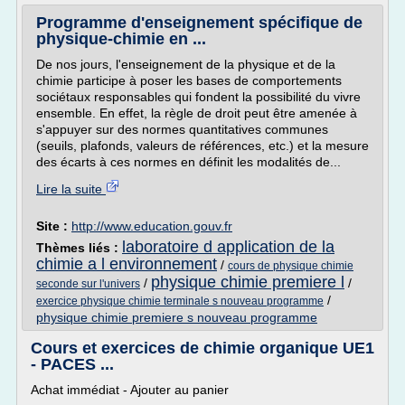
Programme d'enseignement spécifique de
physique-chimie en ...
De nos jours, l'enseignement de la physique et de la
chimie participe à poser les bases de comportements
sociétaux responsables qui fondent la possibilité du vivre
ensemble. En effet, la règle de droit peut être amenée à
s'appuyer sur des normes quantitatives communes
(seuils, plafonds, valeurs de références, etc.) et la mesure
des écarts à ces normes en définit les modalités de...
Lire la suite
Site :
http://www.education.gouv.fr
laboratoire d application de la
Thèmes liés :
chimie a l environnement
/
cours de physique chimie
physique chimie premiere l
/
/
seconde sur l'univers
/
exercice physique chimie terminale s nouveau programme
physique chimie premiere s nouveau programme
Cours et exercices de chimie organique UE1
- PACES ...
Achat immédiat - Ajouter au panier