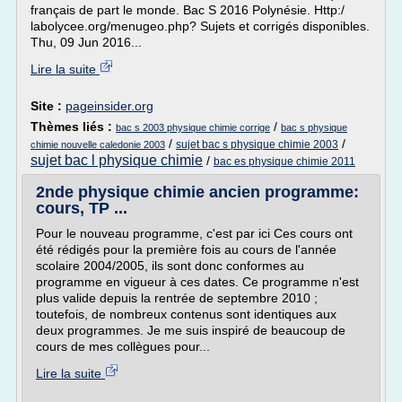
français de part le monde. Bac S 2016 Polynésie. Http:/
labolycee.org/menugeo.php? Sujets et corrigés disponibles.
Thu, 09 Jun 2016...
Lire la suite
Site :
pageinsider.org
Thèmes liés :
/
bac s 2003 physique chimie corrige
bac s physique
/
/
sujet bac s physique chimie 2003
chimie nouvelle caledonie 2003
sujet bac l physique chimie
/
bac es physique chimie 2011
2nde physique chimie ancien programme:
cours, TP ...
Pour le nouveau programme, c'est par ici Ces cours ont
été rédigés pour la première fois au cours de l'année
scolaire 2004/2005, ils sont donc conformes au
programme en vigueur à ces dates. Ce programme n'est
plus valide depuis la rentrée de septembre 2010 ;
toutefois, de nombreux contenus sont identiques aux
deux programmes. Je me suis inspiré de beaucoup de
cours de mes collègues pour...
Lire la suite