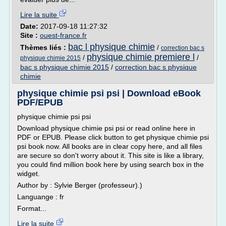
Lire la suite
Date:
2017-09-18 11:27:32
Site :
ouest-france.fr
bac l physique chimie
Thèmes liés :
/
correction bac s
physique chimie premiere l
/
/
physique chimie 2015
bac s physique chimie 2015
/
correction bac s physique
chimie
physique chimie psi psi | Download eBook
PDF/EPUB
physique chimie psi psi
Download physique chimie psi psi or read online here in
PDF or EPUB. Please click button to get physique chimie psi
psi book now. All books are in clear copy here, and all files
are secure so don't worry about it. This site is like a library,
you could find million book here by using search box in the
widget.
Author by : Sylvie Berger (professeur).)
Languange : fr
Format...
Lire la suite