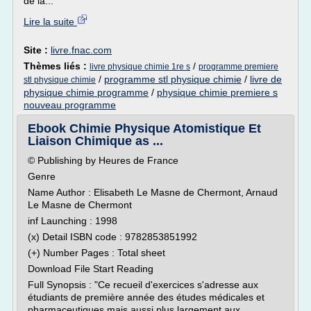
de la...
Lire la suite
Site :
livre.fnac.com
Thèmes liés :
/
livre physique chimie 1re s
programme premiere
/
programme stl physique chimie
/
livre de
stl physique chimie
physique chimie programme
/
physique chimie premiere s
nouveau programme
Ebook Chimie Physique Atomistique Et
Liaison Chimique as ...
© Publishing by Heures de France
Genre
Name Author : Elisabeth Le Masne de Chermont, Arnaud
Le Masne de Chermont
inf Launching : 1998
(x) Detail ISBN code : 9782853851992
(+) Number Pages : Total sheet
Download File Start Reading
Full Synopsis : "Ce recueil d'exercices s'adresse aux
étudiants de première année des études médicales et
pharmaceutiques mais aussi plus largement aux