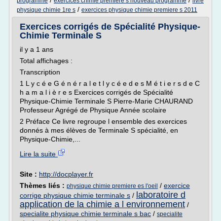
/
/
programme
exercices chimie premiere s nouveau programme
livre
/
physique chimie 1re s
exercices physique chimie premiere s 2011
Exercices corrigés de Spécialité Physique-
Chimie Terminale S
il y a 1 ans
Total affichages :
Transcription
1 L y c é e G é n é r a l e t l y c é e d e s M é t i e r s d e C
h a m a l i è r e s Exercices corrigés de Spécialité
Physique-Chimie Terminale S Pierre-Marie CHAURAND
Professeur Agrégé de Physique Année scolaire
2 Préface Ce livre regroupe l ensemble des exercices
donnés à mes élèves de Terminale S spécialité, en
Physique-Chimie,...
Lire la suite
Site :
http://docplayer.fr
Thèmes liés :
/
exercice
physique chimie premiere es l'oeil
laboratoire d
corrige physique chimie terminale s
/
application de la chimie a l environnement
/
specialite physique chimie terminale s bac
/
specialite