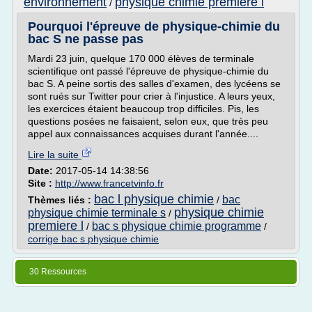
environnement
physique chimie premiere l
/
Pourquoi l'épreuve de physique-chimie du
bac S ne passe pas
Mardi 23 juin, quelque 170 000 élèves de terminale
scientifique ont passé l'épreuve de physique-chimie du
bac S. A peine sortis des salles d'examen, des lycéens se
sont rués sur Twitter pour crier à l'injustice. A leurs yeux,
les exercices étaient beaucoup trop difficiles. Pis, les
questions posées ne faisaient, selon eux, que très peu
appel aux connaissances acquises durant l'année....
Lire la suite
Date:
2017-05-14 14:38:56
Site :
http://www.francetvinfo.fr
bac l physique chimie
bac
Thèmes liés :
/
physique chimie
physique chimie terminale s
/
premiere l
bac s physique chimie programme
/
/
corrige bac s physique chimie
30 Ressources