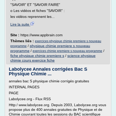
"SAVOIR" ET "SAVOIR FAIRE"
o Les vidéos et fiches "SAVOIR" :
les vidéos reprennent les...
Lire la suite
Site :
https://www.appbrain.com
Thèmes liés :
exercices physique chimie premiere s nouveau
/
physique chimie premiere s nouveau
programme
programme
/
/
exercices chimie premiere s nouveau programme
fiche physique chimie premiere s
/
science physique
chimie cours exercice fiche
Labolycee Annales corrigées Bac S
Physique Chimie ...
annales bac S physique chimie corrigés gratuites
INTERNAL PAGES
PAGE
Labolycee.org - Flux RSS
Http:/ www.labolycee.org. Depuis 2003, Labolycee.org vous
propose plus de 400 annales gratuites de Physique et de
Chimie couvrant toutes les sessions du BAC scientifique