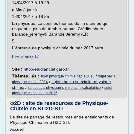
14/04/2017 à 19:29
o Mis à jour le
18/04/2017 à 18:55
En physique, ce sont les thèmes de fin d'année qui
risquent le plus de tomber au bac. Crédits photo:
barande_jeremy/© Barande Jérémy /EP.
5
L'épreuve de physique chimie du bac 2017 aura...
Lire la suite
Site :
http://etudiant.lefigaro.fr
Thèmes liés :
/
sujet physique chimie bac s 2016
sujet bac s
/
sujets bac s specialite physique
physique chimie 2014
chimie
/
/
sujet bac s physique chimie sans calculatrice
sujet
physique chimie bac s 2015
φ2D : site de ressources de Physique-
Chimie en STI2D-STL
Le site de partage de ressources entre enseignants de
Physique-Chimie en STI2D-STL
Accueil