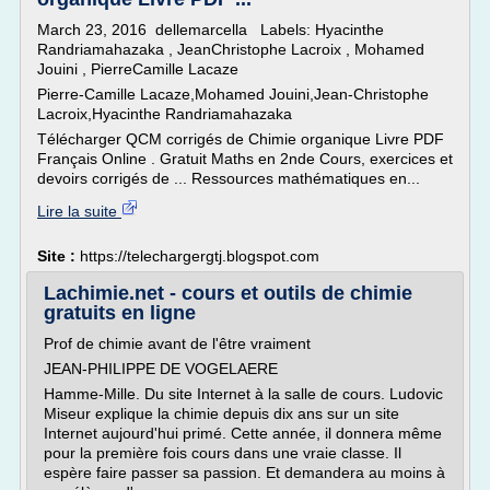
March 23, 2016 dellemarcella Labels: Hyacinthe
Randriamahazaka , JeanChristophe Lacroix , Mohamed
Jouini , PierreCamille Lacaze
Pierre-Camille Lacaze,Mohamed Jouini,Jean-Christophe
Lacroix,Hyacinthe Randriamahazaka
Télécharger QCM corrigés de Chimie organique Livre PDF
Français Online . Gratuit Maths en 2nde Cours, exercices et
devoirs corrigés de ... Ressources mathématiques en...
Lire la suite
Site :
https://telechargergtj.blogspot.com
Lachimie.net - cours et outils de chimie
gratuits en ligne
Prof de chimie avant de l'être vraiment
JEAN-PHILIPPE DE VOGELAERE
Hamme-Mille. Du site Internet à la salle de cours. Ludovic
Miseur explique la chimie depuis dix ans sur un site
Internet aujourd'hui primé. Cette année, il donnera même
pour la première fois cours dans une vraie classe. Il
espère faire passer sa passion. Et demandera au moins à