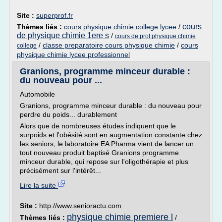
Site :
superprof.fr
cours
Thèmes liés :
cours physique chimie college lycee
/
de physique chimie 1ere s
/
cours de prof physique chimie
/
classe preparatoire cours physique chimie
/
cours
college
physique chimie lycee professionnel
Granions, programme minceur durable :
du nouveau pour ...
Automobile
Granions, programme minceur durable : du nouveau pour
perdre du poids... durablement
Alors que de nombreuses études indiquent que le
surpoids et l'obésité sont en augmentation constante chez
les seniors, le laboratoire EA Pharma vient de lancer un
tout nouveau produit baptisé Granions programme
minceur durable, qui repose sur l'oligothérapie et plus
précisément sur l'intérêt...
Lire la suite
Site :
http://www.senioractu.com
physique chimie premiere l
Thèmes liés :
/