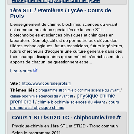
enseignement physique chimie lycee
1ère STL / Premières / Lycée - Cours de
Profs
L'enseignement de chimie, biochimie, sciences du vivant
est commun aux deux spécialités de la série STL :
biotechnologies et sciences physiques et chimiques en
laboratoire. Son objectif est de permettre aux élèves des
filières technologiques, futurs techniciens, futurs ingénieurs,
futurs chercheurs d'acquérir une culture générale dans ces
trois champs disciplinaires qui se mêlent, s'enrichissent des
apports de chacun, se questionnent et se...
Lire la suite
Site :
http://www.coursdeprofs.fr
Thèmes liés :
/
programme stl chimie biochimie science du vivant
physique chimie
/
chimie biochimie sciences du vivant stl
premiere l
/
chimie biochimie sciences du vivant
/
cours
premiere stl physique chimie
Cours 1 STL/STI2D TC - chiphoumie.free.fr
Physique-chimie en 1ère STL et STI2D - Tronc commun
Selon le programme 2011.