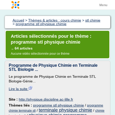
Menu
Accueil
>
Thèmes & articles : cours chimie
>
stl chimie
>
programme stl physique chimie
Articles sélectionnés pour le thème :
programme stl physique chimie
64 articles
→
Aucune vidéo sélectionnée pour ce thème
Programme de Physique Chimie en Terminale
STL Biologie ...
Le programme de Physique Chimie en Terminale STL
Biologie-Génie...
Lire la suite
Site :
http://physique.discipline.ac-lille.fr
Thèmes liés :
programme stl physique chimie
/
programme
terminale physique chimie
/
/
chimie terminale stl
chimie