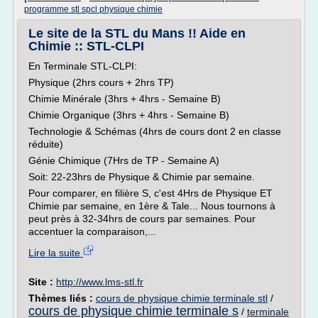
programme stl spcl physique chimie
Le site de la STL du Mans !! Aide en
Chimie :: STL-CLPI
En Terminale STL-CLPI:
Physique (2hrs cours + 2hrs TP)
Chimie Minérale (3hrs + 4hrs - Semaine B)
Chimie Organique (3hrs + 4hrs - Semaine B)
Technologie & Schémas (4hrs de cours dont 2 en classe
réduite)
Génie Chimique (7Hrs de TP - Semaine A)
Soit: 22-23hrs de Physique & Chimie par semaine.
Pour comparer, en filière S, c'est 4Hrs de Physique ET
Chimie par semaine, en 1ère & Tale... Nous tournons à
peut près à 32-34hrs de cours par semaines. Pour
accentuer la comparaison,...
Lire la suite
Site :
http://www.lms-stl.fr
Thèmes liés :
cours de physique chimie terminale stl
/
cours de physique chimie terminale s
/
terminale