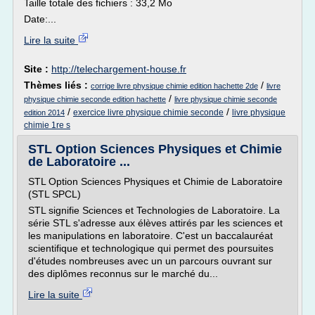
Taille totale des fichiers : 33,2 Mo
Date:...
Lire la suite
Site :
http://telechargement-house.fr
Thèmes liés :
/
corrige livre physique chimie edition hachette 2de
livre
/
physique chimie seconde edition hachette
livre physique chimie seconde
/
/
exercice livre physique chimie seconde
livre physique
edition 2014
chimie 1re s
STL Option Sciences Physiques et Chimie
de Laboratoire ...
STL Option Sciences Physiques et Chimie de Laboratoire
(STL SPCL)
STL signifie Sciences et Technologies de Laboratoire. La
série STL s'adresse aux élèves attirés par les sciences et
les manipulations en laboratoire. C'est un baccalauréat
scientifique et technologique qui permet des poursuites
d'études nombreuses avec un un parcours ouvrant sur
des diplômes reconnus sur le marché du...
Lire la suite