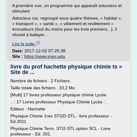
A première vue, un programme qui apparaît astucieux et
stimulant
Astucieux car, regroupé sous quatre thèmes, « habitat »,
« transport », « santé », « vêtement et revêtement »
évocateurs (tout du moins pour les trois premiers...), il
réussit à balayer...
Lire la suite
Date:
2017-12-02 07:25:38
Site :
https://www.snes.edu
livre du prof hachette physique chimie ts »
Site de ...
Nombre de fichiers : 2 Fichiers
Taille totale des fichiers : 33,2 Mo
[Multi] 17 livres professeur physique chimie Lycée
. .: 17 Livres professeur Physique Chimie Lycée :. .
Editeur : Hachette
Physique Chimie 1res STI2D-STL - livre professeur -
Ed.2011
Physique Chimie Term. STI2-STL option SCL - Livre
professeur - Ed. 201