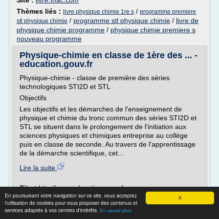
Site :
livre.fnac.com
Thèmes liés :
/
livre physique chimie 1re s
programme premiere
/
programme stl physique chimie
/
livre de
stl physique chimie
physique chimie programme
/
physique chimie premiere s
nouveau programme
Physique-chimie en classe de 1ère des ... -
education.gouv.fr
Physique-chimie - classe de première des séries
technologiques STI2D et STL
Objectifs
Les objectifs et les démarches de l'enseignement de
physique et chimie du tronc commun des séries STI2D et
STL se situent dans le prolongement de l'initiation aux
sciences physiques et chimiques entreprise au collège
puis en classe de seconde. Au travers de l'apprentissage
de la démarche scientifique, cet...
Lire la suite
Site :
http://www.education.gouv.fr
En poursuivant votre navigation sur ce site, vous acceptez
physique chimie premiere l
X
Thèmes liés :
/
l'utilisation de cookies pour vous proposer des contenus et
laboratoire de chimie et de l environnement
/
services adaptés à vos centres d'intérêts.
En savoir plus
physique chimie en classe de seconde
/
cours physique