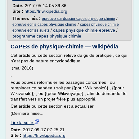
Date:
2017-05-14 05:39:36
Site :
https://fr.wikipedia.org
Thèmes liés :
/
epreuve sur dossier capes physique chimie
/
epreuve ecrite capes physique chimie
capes physique chimie
/
capes physique chimie epreuve
/
epreuve ecrites sujets
programme capes physique chimie
CAPES de physique-chimie — Wikipédia
Cet article ou cette section relève du guide pratique , ce qui
n'est pas de nature encyclopédique
(mai 2016)
.
Vous pouvez reformuler les passages concernés , ou
remplacer ce bandeau soit par {{pour Wikibooks}} , {{pour
Wikiversité}} , ou {{pour Wikivoyage}} , afin de demander le
transfert vers un projet frère plus approprié.
Cet article ou cette section est à actualiser
(Dernière mise...
Lire la suite
Date:
2017-09-17 07:25:21
Site :
https://fr.wikipedia.org