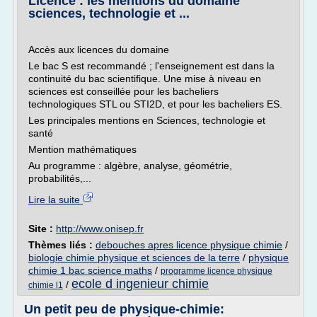
Licence : les mentions du domaine
sciences, technologie et ...
Accès aux licences du domaine
Le bac S est recommandé ; l'enseignement est dans la
continuité du bac scientifique. Une mise à niveau en
sciences est conseillée pour les bacheliers
technologiques STL ou STI2D, et pour les bacheliers ES.
Les principales mentions en Sciences, technologie et
santé
Mention mathématiques
Au programme : algèbre, analyse, géométrie,
probabilités,...
Lire la suite
Site :
http://www.onisep.fr
Thèmes liés :
debouches apres licence physique chimie
/
biologie chimie physique et sciences de la terre
/
physique
chimie 1 bac science maths
/
programme licence physique
ecole d ingenieur chimie
/
chimie l1
Un petit peu de physique-chimie: