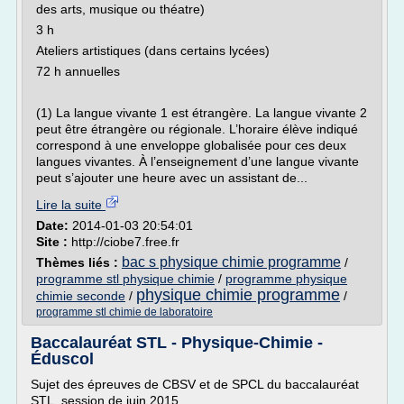
des arts, musique ou théatre)
3 h
Ateliers artistiques (dans certains lycées)
72 h annuelles
(1) La langue vivante 1 est étrangère. La langue vivante 2
peut être étrangère ou régionale. L’horaire élève indiqué
correspond à une enveloppe globalisée pour ces deux
langues vivantes. À l’enseignement d’une langue vivante
peut s’ajouter une heure avec un assistant de...
Lire la suite
Date:
2014-01-03 20:54:01
Site :
http://ciobe7.free.fr
bac s physique chimie programme
Thèmes liés :
/
programme stl physique chimie
/
programme physique
physique chimie programme
chimie seconde
/
/
programme stl chimie de laboratoire
Baccalauréat STL - Physique-Chimie -
Éduscol
Sujet des épreuves de CBSV et de SPCL du baccalauréat
STL, session de juin 2015.