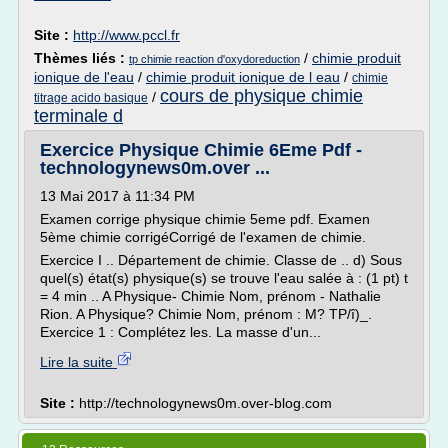
Site :
http://www.pccl.fr
Thèmes liés :
/
chimie produit
tp chimie reaction d'oxydoreduction
ionique de l'eau
/
chimie produit ionique de l eau
/
chimie
cours de physique chimie
/
titrage acido basique
terminale d
Exercice Physique Chimie 6Eme Pdf -
technologynews0m.over ...
13 Mai 2017 à 11:34 PM
Examen corrige physique chimie 5eme pdf. Examen
5ème chimie corrigéCorrigé de l'examen de chimie.
Exercice I .. Département de chimie. Classe de .. d) Sous
quel(s) état(s) physique(s) se trouve l'eau salée à : (1 pt) t
= 4 min .. A Physique- Chimie Nom, prénom - Nathalie
Rion. A Physique? Chimie Nom, prénom : M? TP/î)_.
Exercice 1 : Complétez les. La masse d'un...
Lire la suite
Site :
http://technologynews0m.over-blog.com