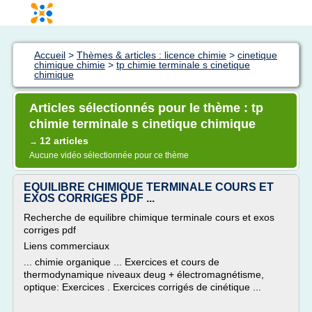
Accueil
>
Thèmes & articles : licence chimie
>
cinetique
chimique chimie
>
tp chimie terminale s cinetique
chimique
Articles sélectionnés pour le thème : tp
chimie terminale s cinetique chimique
12 articles
→
Aucune vidéo sélectionnée pour ce thème
EQUILIBRE CHIMIQUE TERMINALE COURS ET
EXOS CORRIGES PDF ...
Recherche de equilibre chimique terminale cours et exos
corriges pdf
Liens commerciaux
... chimie organique ... Exercices et cours de
thermodynamique niveaux deug + électromagnétisme,
optique: Exercices . Exercices corrigés de cinétique ...