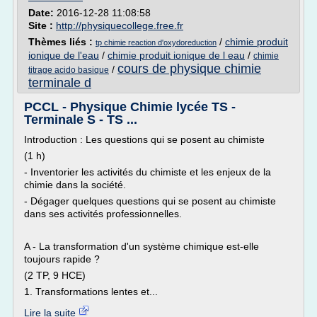
Date:
2016-12-28 11:08:58
Site :
http://physiquecollege.free.fr
Thèmes liés :
/
chimie produit
tp chimie reaction d'oxydoreduction
ionique de l'eau
/
chimie produit ionique de l eau
/
chimie
cours de physique chimie
/
titrage acido basique
terminale d
PCCL - Physique Chimie lycée TS -
Terminale S - TS ...
Introduction : Les questions qui se posent au chimiste
(1 h)
- Inventorier les activités du chimiste et les enjeux de la
chimie dans la société.
- Dégager quelques questions qui se posent au chimiste
dans ses activités professionnelles.
A - La transformation d'un système chimique est-elle
toujours rapide ?
(2 TP, 9 HCE)
1. Transformations lentes et...
Lire la suite