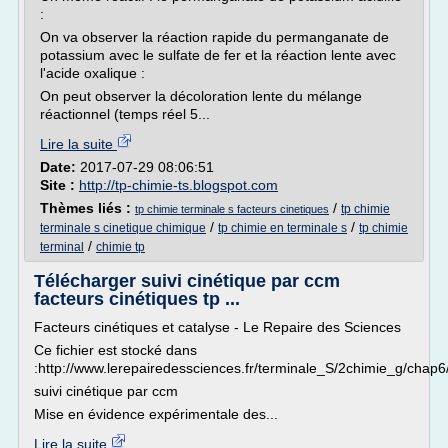
:
On va observer la réaction rapide du permanganate de
potassium avec le sulfate de fer et la réaction lente avec
l'acide oxalique :
On peut observer la décoloration lente du mélange
réactionnel (temps réel 5...
Lire la suite
Date:
2017-07-29 08:06:51
Site :
http://tp-chimie-ts.blogspot.com
Thèmes liés :
/
tp chimie
tp chimie terminale s facteurs cinetiques
/
/
terminale s cinetique chimique
tp chimie en terminale s
tp chimie
/
terminal
chimie tp
Télécharger suivi cinétique par ccm
facteurs cinétiques tp ...
Facteurs cinétiques et catalyse - Le Repaire des Sciences
Ce fichier est stocké dans
:http://www.lerepairedessciences.fr/terminale_S/2chimie_g/cha
suivi cinétique par ccm
Mise en évidence expérimentale des...
Lire la suite