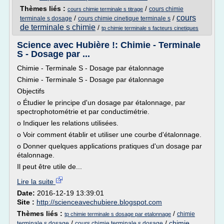
Thèmes liés :
/
cours chimie
cours chimie terminale s titrage
cours
/
/
terminale s dosage
cours chimie cinetique terminale s
de terminale s chimie
/
tp chimie terminale s facteurs cinetiques
Science avec Hubière !: Chimie - Terminale
S - Dosage par ...
Chimie - Terminale S - Dosage par étalonnage
Chimie - Terminale S - Dosage par étalonnage
Objectifs
o Étudier le principe d'un dosage par étalonnage, par
spectrophotométrie et par conductimétrie.
o Indiquer les relations utilisées.
o Voir comment établir et utiliser une courbe d'étalonnage.
o Donner quelques applications pratiques d'un dosage par
étalonnage.
Il peut être utile de...
Lire la suite
Date:
2016-12-19 13:39:01
Site :
http://scienceavechubiere.blogspot.com
Thèmes liés :
/
chimie
tp chimie terminale s dosage par etalonnage
/
/
chimie
terminale s dosage
cours chimie terminale s dosage