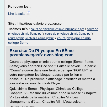
Retrouver les...
Lire la suite
Site :
http://tous.galerie-creation.com
Thèmes liés :
/
cours de physique chimie terminale d pdf
cours de
/
/
physique chimie 5eme pdf
cours de physique chimie 3eme pdf
/
cours physique chimie
cours physique chimie 4eme gratuit
college 3eme
Exercice De Physique En 5Ème -
postslasvegasfz.over-blog.com
Cours de physique chimie pour le college (5eme, 4eme,
3eme)Vous appréciez ce site ? Faites le savoir.. La partie
"Cours" s'ouvre dans une fenêtre de type "POP UP", si
votre navigateur les bloque, passez par le lien ci-
dessous.. Un problème d'affichage ? Vérifiez et mettez à
jour votre version de Flash Player !
Quiz chimie 5ème - Physique- Chimie au Collège.
Chapitre IV - Mesure du volume et de la masse : Chapitre
V - Les états de la matière : Chapitre VI - Les
changements d'état : Chapitre VII - L'eau solvant .