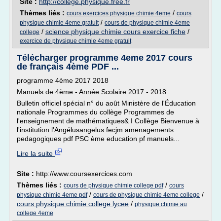
Site :
http://college.physique.free.fr
Thèmes liés :
/
cours exercices physique chimie 4eme
cours
/
physique chimie 4eme gratuit
cours de physique chimie 4eme
/
science physique chimie cours exercice fiche
/
college
exercice de physique chimie 4eme gratuit
Télécharger programme 4eme 2017 cours
de français 4ème PDF ...
programme 4ème 2017 2018
Manuels de 4ème - Année Scolaire 2017 - 2018
Bulletin officiel spécial n° du août Ministère de l'Éducation
nationale Programmes du collège Programmes de
l'enseignement de mathématiques& I Collège Bienvenue à
l'institution l'Angélusangelus fecjm amenagements
pedagogiques pdf PSC ème education pf manuels...
Lire la suite
Site :
http://www.coursexercices.com
Thèmes liés :
/
cours de physique chimie college pdf
cours
/
/
physique chimie 4eme pdf
cours de physique chimie 4eme college
cours physique chimie college lycee
/
physique chimie au
college 4eme