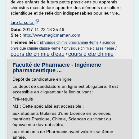
de vos enfants de futurs petits physiciens ou apprentis
chimistes mais de leur apporter des éléments de culture
scientifique et de réflexion indispensables pour leur vie...
Lire la suite
Date:
2017-11-23 13:35:46
Site :
http://www.magicmaman.com
Thèmes liés :
/
physique chimie programme 4eme
science
/
/
physique chimie classe 4eme
physique chimie classe 4eme
cours de chimie d'eau
cours d ete chimie
/
Faculté de Pharmacie - Ingénierie
pharmaceutique ...
Dépôt de candidature en ligne
Le dépôt de candidature en ligne est obligatoire. Il est
accessible en cliquant sur le lien suivant :
Pré-requis
M1 : Cette spécialité est accessible :
aux étudiants titulaires d'une Licence en Sciences,
mentions Physique, Chimie, Sciences du vivant ou
équivalente devront s'être,
aux étudiants de Pharmacie ayant validé leur 4ème
année,