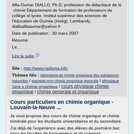
Alfa-Oumar DIALLO, Ph.D, professeur de didactique de la
chimie Département de formation de professeurs de
collège et lycée, Institut supérieur des sciences de
l'éducation de Guinée (Isség), Lambandy,
dialloalfaoumar@yahoo.fr
Date de publication : 30 mars 2007
Résumé
Le...
Lire la suite
Site :
http://www.radisma.info
Thèmes liés :
laboratoire de chimie organique des substances
/
/
physique
naturelles
exemple qcm chimie organique generale
cours physique chimie
1ere s chimie organique
/
organique
chimie generale et organique
/
Cours particuliers en chimie organique -
Louvain-la-Neuve ...
Je vous propose des cours de chimie organique et chimie
minérale pour les étudiants universitaires et du secondaire.
J'ai déjà de l'expérience avec des élèves de première bac
dans les facultés de bioingénieur et de sciences.