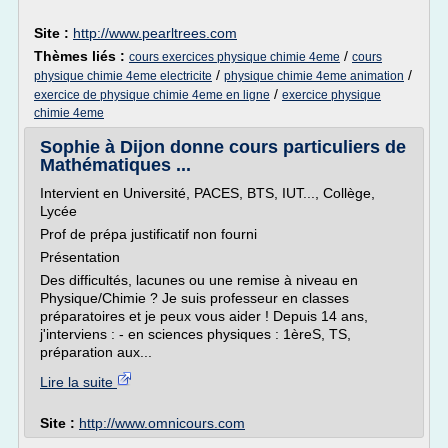
Site :
http://www.pearltrees.com
Thèmes liés :
/
cours exercices physique chimie 4eme
cours
/
/
physique chimie 4eme electricite
physique chimie 4eme animation
/
exercice de physique chimie 4eme en ligne
exercice physique
chimie 4eme
Sophie à Dijon donne cours particuliers de
Mathématiques ...
Intervient en Université, PACES, BTS, IUT..., Collège,
Lycée
Prof de prépa justificatif non fourni
Présentation
Des difficultés, lacunes ou une remise à niveau en
Physique/Chimie ? Je suis professeur en classes
préparatoires et je peux vous aider ! Depuis 14 ans,
j'interviens : - en sciences physiques : 1èreS, TS,
préparation aux...
Lire la suite
Site :
http://www.omnicours.com