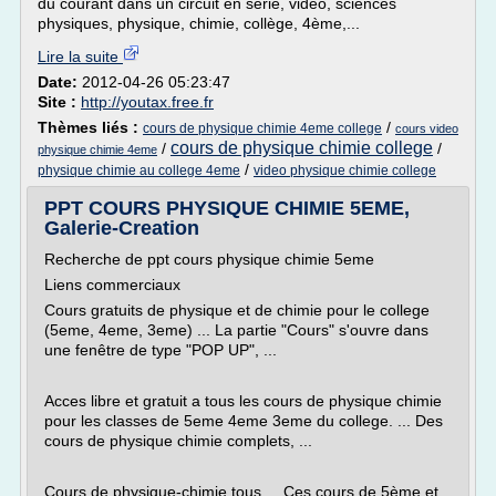
du courant dans un circuit en série, video, sciences
physiques, physique, chimie, collège, 4ème,...
Lire la suite
Date:
2012-04-26 05:23:47
Site :
http://youtax.free.fr
Thèmes liés :
/
cours de physique chimie 4eme college
cours video
cours de physique chimie college
/
/
physique chimie 4eme
/
physique chimie au college 4eme
video physique chimie college
PPT COURS PHYSIQUE CHIMIE 5EME,
Galerie-Creation
Recherche de ppt cours physique chimie 5eme
Liens commerciaux
Cours gratuits de physique et de chimie pour le college
(5eme, 4eme, 3eme) ... La partie "Cours" s'ouvre dans
une fenêtre de type "POP UP", ...
Acces libre et gratuit a tous les cours de physique chimie
pour les classes de 5eme 4eme 3eme du college. ... Des
cours de physique chimie complets, ...
Cours de physique-chimie tous ... Ces cours de 5ème et