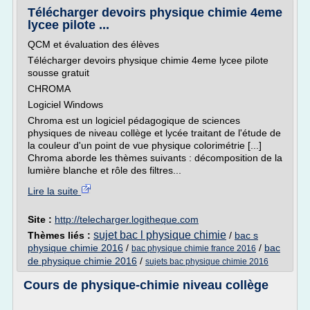
Télécharger devoirs physique chimie 4eme
lycee pilote ...
QCM et évaluation des élèves
Télécharger devoirs physique chimie 4eme lycee pilote
sousse gratuit
CHROMA
Logiciel Windows
Chroma est un logiciel pédagogique de sciences
physiques de niveau collège et lycée traitant de l'étude de
la couleur d'un point de vue physique colorimétrie [...]
Chroma aborde les thèmes suivants : décomposition de la
lumière blanche et rôle des filtres...
Lire la suite
Site :
http://telecharger.logitheque.com
sujet bac l physique chimie
Thèmes liés :
/
bac s
physique chimie 2016
/
/
bac
bac physique chimie france 2016
de physique chimie 2016
/
sujets bac physique chimie 2016
Cours de physique-chimie niveau collège