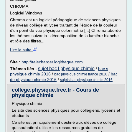
CHROMA
Logiciel Windows
Chroma est un logiciel pédagogique de sciences physiques
de niveau collège et lycée traitant de l'étude de la couleur
d'un point de vue physique colorimétrie [...] Chroma aborde
les thèmes suivants : décomposition de la lumière blanche
et rôle des filtres...
Lire la suite
Site :
http://telecharger.logitheque.com
sujet bac l physique chimie
Thèmes liés :
/
bac s
physique chimie 2016
/
/
bac
bac physique chimie france 2016
de physique chimie 2016
/
sujets bac physique chimie 2016
college.physique.free.fr - Cours de
physique chimie
Physique chimie
Le site des sciences physiques pour collégiens, lycéens et
étudiants
Ce site est principalement destiné aux élèves de collège
qui souhaitent utiliser les ressources gratuites de