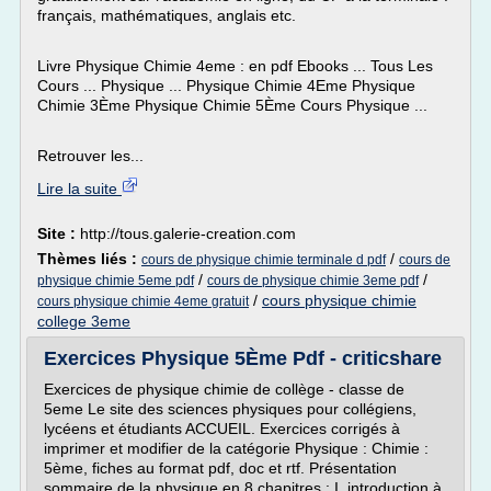
français, mathématiques, anglais etc.
Livre Physique Chimie 4eme : en pdf Ebooks ... Tous Les
Cours ... Physique ... Physique Chimie 4Eme Physique
Chimie 3Ème Physique Chimie 5Ème Cours Physique ...
Retrouver les...
Lire la suite
Site :
http://tous.galerie-creation.com
Thèmes liés :
/
cours de physique chimie terminale d pdf
cours de
/
/
physique chimie 5eme pdf
cours de physique chimie 3eme pdf
/
cours physique chimie
cours physique chimie 4eme gratuit
college 3eme
Exercices Physique 5Ème Pdf - criticshare
Exercices de physique chimie de collège - classe de
5eme Le site des sciences physiques pour collégiens,
lycéens et étudiants ACCUEIL. Exercices corrigés à
imprimer et modifier de la catégorie Physique : Chimie :
5ème, fiches au format pdf, doc et rtf. Présentation
sommaire de la physique en 8 chapitres : I. introduction à