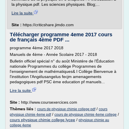
la physique.pdf. Les sciences physiques. Blog;...
Lire la suite
Site :
https://criticshare.jimdo.com
Télécharger programme 4eme 2017 cours
de français 4ème PDF ...
programme 4ème 2017 2018
Manuels de 4ème - Année Scolaire 2017 - 2018
Bulletin officiel spécial n° du août Ministère de l'Éducation
nationale Programmes du collège Programmes de
l'enseignement de mathématiques& I Collège Bienvenue à
l'institution l'Angélusangelus fecjm amenagements
pedagogiques pdf PSC ème education pf manuels...
Lire la suite
Site :
http://www.coursexercices.com
Thèmes liés :
/
cours de physique chimie college pdf
cours
/
/
physique chimie 4eme pdf
cours de physique chimie 4eme college
cours physique chimie college lycee
/
physique chimie au
college 4eme