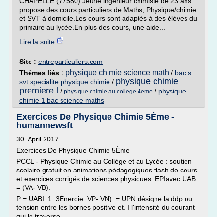
CHAPELLE (77580) Jeune ingénieur chimiste de 23 ans
propose des cours particuliers de Maths, Physique/chimie
et SVT à domicile.Les cours sont adaptés à des élèves du
primaire au lycée.En plus des cours, une aide...
Lire la suite
Site :
entreparticuliers.com
physique chimie science math
Thèmes liés :
/
bac s
physique chimie
svt specialite physique chimie
/
premiere l
/
/
physique
physique chimie au college 4eme
chimie 1 bac science maths
Exercices De Physique Chimie 5Ème -
humannewsft
30. April 2017
Exercices De Physique Chimie 5Ème
PCCL - Physique Chimie au Collège et au Lycée : soutien
scolaire gratuit en animations pédagogiques flash de cours
et exercices corrigés de sciences physiques. EPIavec UAB
= (VA- VB).
P = UABI. 1. 3Énergie. VP- VN). = UPN désigne la ddp ou
tension entre les bornes positive et. I l'intensité du courant
qui le traverse.