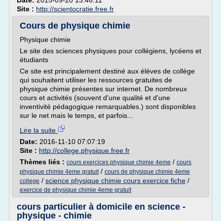
Date:
2015-09-20 13:46:11
Site :
http://scientocratie.free.fr
Cours de physique chimie
Physique chimie
Le site des sciences physiques pour collégiens, lycéens et
étudiants
Ce site est principalement destiné aux élèves de collège
qui souhaitent utiliser les ressources gratuites de
physique chimie présentes sur internet. De nombreux
cours et activités (souvent d'une qualité et d'une
inventivité pédagogique remarquables.) sont disponibles
sur le net mais le temps, et parfois...
Lire la suite
Date:
2016-11-10 07:07:19
Site :
http://college.physique.free.fr
Thèmes liés :
/
cours exercices physique chimie 4eme
cours
/
physique chimie 4eme gratuit
cours de physique chimie 4eme
/
science physique chimie cours exercice fiche
/
college
exercice de physique chimie 4eme gratuit
cours particulier à domicile en science -
physique - chimie