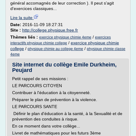
général accomagnés de leur correction ). Il peut s'agit
d'exercices classiques...
Lire la suite
Date:
2016-11-09 18:27:31
Site :
http://college.physique.free.fr
Thèmes liés :
/
exercice physique chimie 4eme
exercices
/
exercice physique chimie
interactifs physique chimie college
college
/
/
physique chimie au college 4eme
physique chimie classe
4eme
Site internet du collège Emile Durkheim,
Peujard
Petit rappel de ses missions :
LE PARCOURS CITOYEN
Contribuer à l'éducation à la citoyenneté.
Préparer le plan de prévention à la violence.
LE PARCOURS SANTE
Définir le plan d'éducation à la santé, à la Sexualité et de
prévention des conduites à risque.
En ce moment dans votre collège...
Livret de mathématiques pour les futurs 3ème