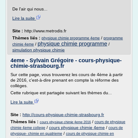
De l'air qui nous...
Lire la suite
Site :
http://www.metrodis.fr
Thèmes liés :
/
physique chimie programme 4eme
programme
physique chimie programme
/
/
chimie 4eme
simulation physique chimie
4eme - Sylvain Grégoire - cours-physique-
chimie-strasbourg.fr
Sur cette page, vous trouverez les cours de 4ème à partir
de 2016, c'est-à-dire prenant en compte la réforme des
collèges.
Cette rubrique est partagée suivant les thèmes du...
Lire la suite
Site :
http://cours-physique-chimie-strasbourg.fr
Thèmes liés :
/
cours de physique
cours physique chimie 4eme 2016
/
cours physique chimie 4eme
/
chimie 4eme college
cours de
/
physique- chimie en quatrieme
cours de physique chimie en