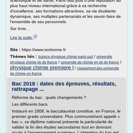
scientifique et de santé, Paris-Sud jouit d'une réputation au
plus haut niveau international grâce à sa recherche
d'excellence, ses formations attractives, sa vie étudiante
dynamique, ses multiples partenariats et les savoir-faire de
l'ensemble de ses personnels.
Sur trois...
Lire la suite
Site :
https://www.sorbonne.fr
Thèmes liés :
/
licence physique chimie paris sud
universite
/
/
physique chimie ile de france
universite de chimie en ile de france
physique chimie premiere l
/
classement des universite
de chimie en france
Bac 2018 : dates des épreuves, résultats,
rattrapage ...
Réforme du bac : quels changements ?
Les différents bacs
Instauré en 1808, le baccalauréat constitue, en France, le
premier grade universitaire. Plus communément appelé «
bac », ce diplôme national présente la particularité de
valider la fin des études secondaires tout en donnant
accès à l'enseignement supérieur. L'obtention du bac est