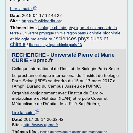
Lire la suite
Date:
2018-04-17 12:43:22
Site :
https://fr.wikipedia.org
Thèmes liés :
biologie chimie physique et sciences de la
terre
/
/
chimie biochimie
universite physique chimie region paris
sciences physiques et
et biologie moleculaire
/
chimie
/
licence physique chimie paris 13
RECHERCHE - Université Pierre et Marie
CURIE - upmc.fr
Colloque international de l'Institut de Biologie Paris-Seine
Le prochain colloque international de l'Institut de Biologie
Paris-Seine (IBPS) se tiendra du 15 au 17 mars 2017 à
l'Amphi Durand du Campus Jussieu de l'UPMC.
Organisé conjointement avec l'Institut de Cardio-
métabolisme et Nutrition (ICAN) et le pôle Coeur et
Métabolisme de l'hôpital de la Pitié-Salpêtrière,...
Lire la suite
Date:
2017-05-14 20:32:42
Site :
http://www.upmc.fr
Thèmes liés :
institut de physique et chimie des materiaux de