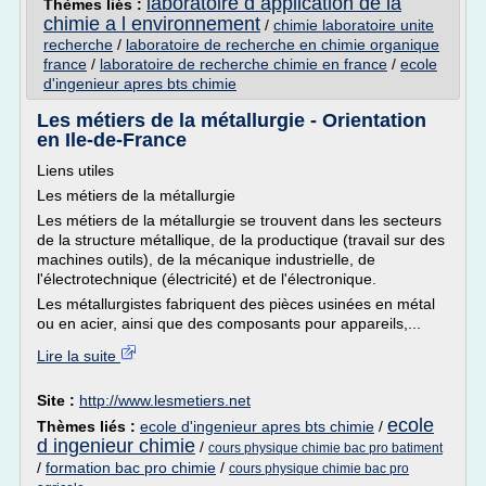
laboratoire d application de la
Thèmes liés :
chimie a l environnement
/
chimie laboratoire unite
recherche
/
laboratoire de recherche en chimie organique
france
/
laboratoire de recherche chimie en france
/
ecole
d'ingenieur apres bts chimie
Les métiers de la métallurgie - Orientation
en Ile-de-France
Liens utiles
Les métiers de la métallurgie
Les métiers de la métallurgie se trouvent dans les secteurs
de la structure métallique, de la productique (travail sur des
machines outils), de la mécanique industrielle, de
l'électrotechnique (électricité) et de l'électronique.
Les métallurgistes fabriquent des pièces usinées en métal
ou en acier, ainsi que des composants pour appareils,...
Lire la suite
Site :
http://www.lesmetiers.net
ecole
Thèmes liés :
ecole d'ingenieur apres bts chimie
/
d ingenieur chimie
/
cours physique chimie bac pro batiment
/
formation bac pro chimie
/
cours physique chimie bac pro