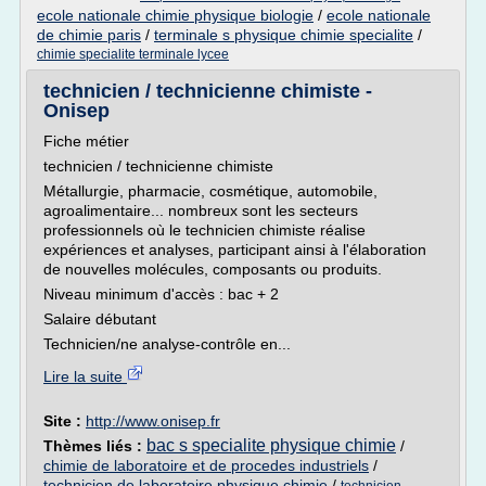
ecole nationale chimie physique biologie
/
ecole nationale
de chimie paris
/
terminale s physique chimie specialite
/
chimie specialite terminale lycee
technicien / technicienne chimiste -
Onisep
Fiche métier
technicien / technicienne chimiste
Métallurgie, pharmacie, cosmétique, automobile,
agroalimentaire... nombreux sont les secteurs
professionnels où le technicien chimiste réalise
expériences et analyses, participant ainsi à l'élaboration
de nouvelles molécules, composants ou produits.
Niveau minimum d'accès : bac + 2
Salaire débutant
Technicien/ne analyse-contrôle en...
Lire la suite
Site :
http://www.onisep.fr
bac s specialite physique chimie
Thèmes liés :
/
chimie de laboratoire et de procedes industriels
/
technicien de laboratoire physique chimie
/