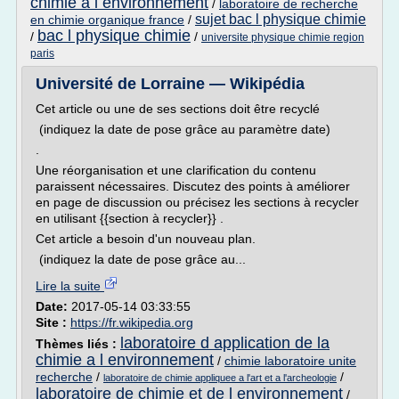
chimie a l environnement
/
laboratoire de recherche
sujet bac l physique chimie
en chimie organique france
/
bac l physique chimie
/
/
universite physique chimie region
paris
Université de Lorraine — Wikipédia
Cet article ou une de ses sections doit être recyclé
(indiquez la date de pose grâce au paramètre date)
.
Une réorganisation et une clarification du contenu
paraissent nécessaires. Discutez des points à améliorer
en page de discussion ou précisez les sections à recycler
en utilisant {{section à recycler}} .
Cet article a besoin d'un nouveau plan.
(indiquez la date de pose grâce au...
Lire la suite
Date:
2017-05-14 03:33:55
Site :
https://fr.wikipedia.org
laboratoire d application de la
Thèmes liés :
chimie a l environnement
/
chimie laboratoire unite
recherche
/
/
laboratoire de chimie appliquee a l'art et a l'archeologie
laboratoire de chimie et de l environnement
/