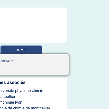
3EME
CONTACT
es associés
niversite physique chimie
ntpellier
fr chimie lyon
cole de chimie de montpellier