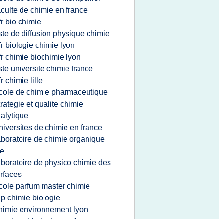
aculte de chimie en france
fr bio chimie
iste de diffusion physique chimie
fr biologie chimie lyon
fr chimie biochimie lyon
iste universite chimie france
fr chimie lille
cole de chimie pharmaceutique
trategie et qualite chimie
alytique
niversites de chimie en france
aboratoire de chimie organique
le
aboratoire de physico chimie des
rfaces
cole parfum master chimie
up chimie biologie
himie environnement lyon