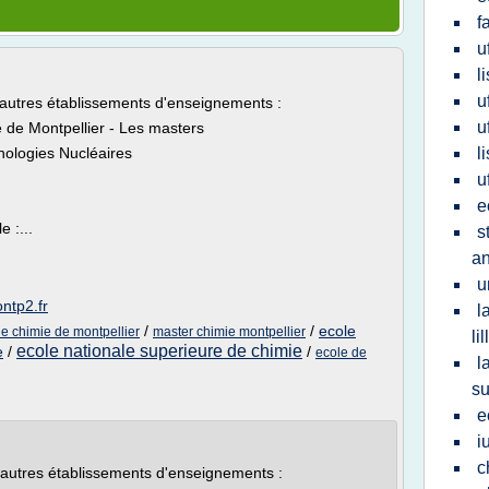
f
u
l
u
'autres établissements d'enseignements :
u
 de Montpellier - Les masters
hnologies Nucléaires
l
u
e
 :...
s
an
u
ntp2.fr
l
/
/
ecole
de chimie de montpellier
master chimie montpellier
lil
ecole nationale superieure de chimie
e
/
/
ecole de
l
su
e
i
c
'autres établissements d'enseignements :