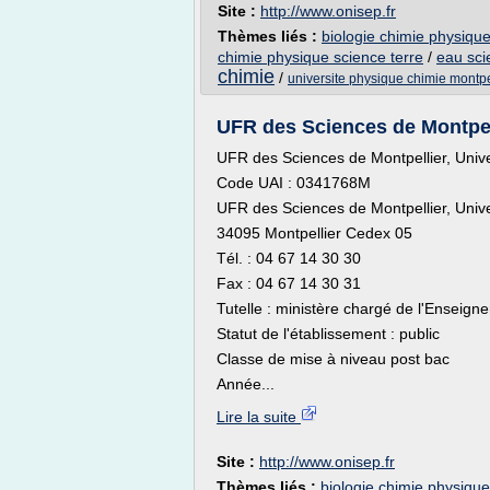
Site :
http://www.onisep.fr
Thèmes liés :
biologie chimie physique
chimie physique science terre
/
eau sci
chimie
/
universite physique chimie montpe
UFR des Sciences de Montpelli
UFR des Sciences de Montpellier, Unive
Code UAI : 0341768M
UFR des Sciences de Montpellier, Unive
34095 Montpellier Cedex 05
Tél. : 04 67 14 30 30
Fax : 04 67 14 30 31
Tutelle : ministère chargé de l'Enseig
Statut de l'établissement : public
Classe de mise à niveau post bac
Année...
Lire la suite
Site :
http://www.onisep.fr
Thèmes liés :
biologie chimie physique