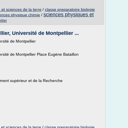
 et sciences de la terre
/
classe preparatoire biologie
sciences physiques et
ences physique chimie
/
llier
er, Université de Montpellier ...
rsité de Montpellier
rsité de Montpellier Place Eugène Bataillon
nement supérieur et de la Recherche
 et sciences de la terre
/
classe preparatoire biologie