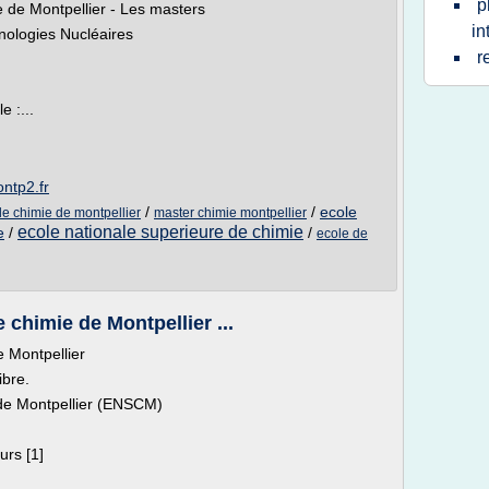
p
 de Montpellier - Les masters
in
hnologies Nucléaires
r
 :...
ntp2.fr
/
/
ecole
de chimie de montpellier
master chimie montpellier
ecole nationale superieure de chimie
e
/
/
ecole de
 chimie de Montpellier ...
e Montpellier
ibre.
 de Montpellier (ENSCM)
urs [1]