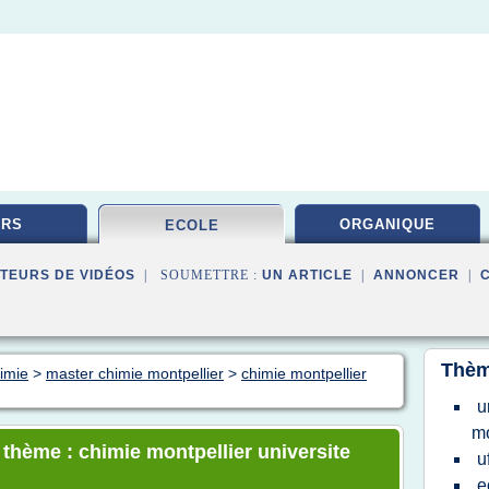
URS
ORGANIQUE
ECOLE
TEURS DE VIDÉOS
| SOUMETTRE :
UN ARTICLE
|
ANNONCER
|
Thèm
himie
>
master chimie montpellier
>
chimie montpellier
u
mo
 thème : chimie montpellier universite
u
e