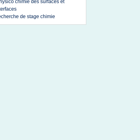
hysico chimie des surfaces et
terfaces
echerche de stage chimie