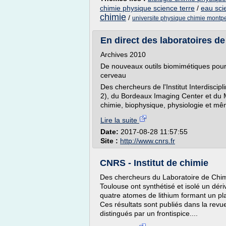
chimie physique science terre
/
eau sci
chimie
/
universite physique chimie montpe
En direct des laboratoires de
Archives 2010
De nouveaux outils biomimétiques pour l
cerveau
Des chercheurs de l'Institut Interdisc
2), du Bordeaux Imaging Center et du M
chimie, biophysique, physiologie et m
Lire la suite
Date:
2017-08-28 11:57:55
Site :
http://www.cnrs.fr
CNRS - Institut de chimie
Des chercheurs du Laboratoire de Chimi
Toulouse ont synthétisé et isolé un dér
quatre atomes de lithium formant un pla
Ces résultats sont publiés dans la rev
distingués par un frontispice....