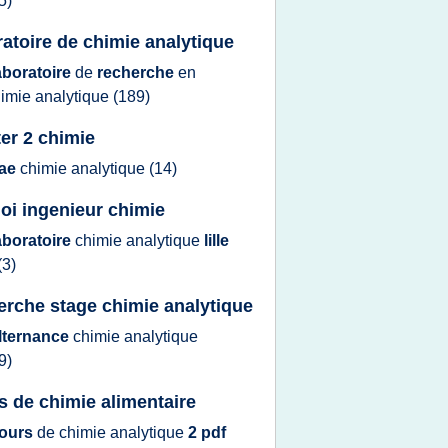
5)
ratoire de chimie analytique
aboratoire
de
recherche
en
imie analytique
(189)
er 2 chimie
ae
chimie analytique
(14)
oi ingenieur chimie
aboratoire
chimie analytique
lille
(3)
erche stage chimie analytique
lternance
chimie analytique
9)
s de chimie alimentaire
ours
de
chimie analytique
2 pdf