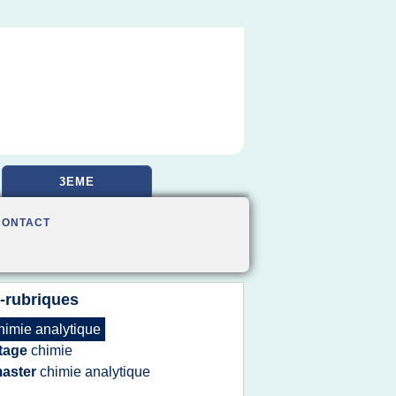
3EME
CONTACT
-rubriques
himie analytique
tage
chimie
aster
chimie analytique