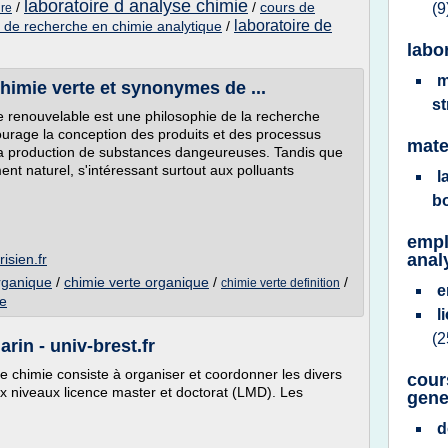
laboratoire d analyse chimie
/
/
cours de
(9
ire
laboratoire de
e de recherche en chimie analytique
/
labo
m
Chimie verte et synonymes de ...
s
ie renouvelable est une philosophie de la recherche
urage la conception des produits et des processus
mate
t la production de substances dangeureuses. Tandis que
ment naturel, s'intéressant surtout aux polluants
l
b
empl
anal
isien.fr
rganique
/
chimie verte organique
/
/
chimie verte definition
e
te
l
(2
in - univ-brest.fr
e chimie consiste à organiser et coordonner les divers
cour
 niveaux licence master et doctorat (LMD). Les
gene
d