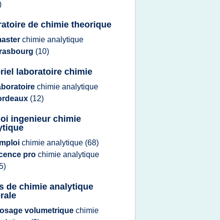
)
ratoire de chimie theorique
aster
chimie analytique
trasbourg
(10)
riel laboratoire chimie
aboratoire
chimie analytique
ordeaux
(12)
oi ingenieur chimie
ytique
mploi
chimie analytique
(68)
icence pro
chimie analytique
5)
s de chimie analytique
rale
osage volumetrique
chimie