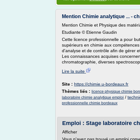
Mention Chimie analytique ... - c
Mention Chimie et Physique des matér
Etudiante © Etienne Gaudin
Cette licence professionnelle a pour b
supérieurs en chimie aux compétences
d'analyse et de contrôle afin de gérer et
Les connaissances acquises concernent
chromatographie, diverses spectroscopie
Lire la suite
Site :
https://chimie.u-bordeaux.fr
Thèmes liés :
licence physique chimie bo
/
techni
laboratoire chimie analytique emploi
professionnelle chimie bordeaux
Emploi : Stage laboratoire ch
Afficher
Vous n'avez pas trouvé un emploi con