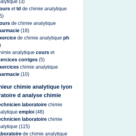
alytique
(3)
ours
et
td
de
chimie analytique
5)
ours
de
chimie analytique
harmacie
(18)
xercice
de
chimie analytique
ph
)
himie analytique
cours
et
ercices corriges
(5)
xercices
chimie analytique
harmacie
(10)
nieur chimie analytique lyon
ratoire d analyse chimie
echnicien laboratoire
chimie
alytique
emploi
(48)
echnicien laboratoire
chimie
alytique
(115)
aboratoire
de
chimie analytique