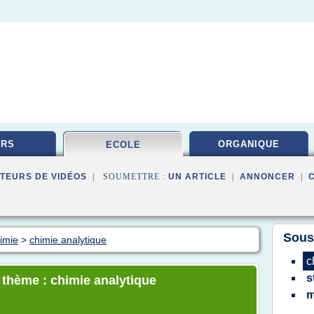
URS
ORGANIQUE
ECOLE
TEURS DE VIDÉOS
| SOUMETTRE :
UN ARTICLE
|
ANNONCER
|
Sous
himie
>
chimie analytique
c
s
e thème : chimie analytique
m