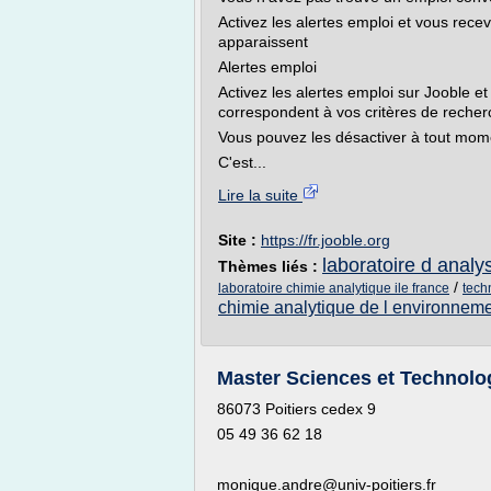
Activez les alertes emploi et vous rec
apparaissent
Alertes emploi
Activez les alertes emploi sur Jooble et
correspondent à vos critères de recher
Vous pouvez les désactiver à tout mom
C'est...
Lire la suite
Site :
https://fr.jooble.org
laboratoire d analy
Thèmes liés :
/
laboratoire chimie analytique ile france
tech
chimie analytique de l environnem
Master Sciences et Technologi
86073 Poitiers cedex 9
05 49 36 62 18
monique.andre@univ-poitiers.fr