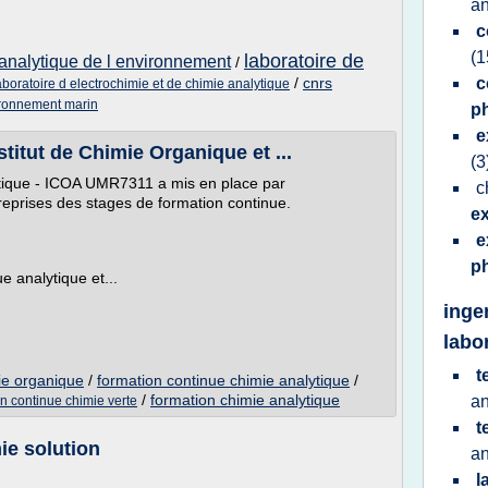
an
c
(1
laboratoire de
 analytique de l environnement
/
/
cnrs
c
aboratoire d electrochimie et de chimie analytique
ironnement marin
p
e
stitut de Chimie Organique et ...
(3
ytique - ICOA UMR7311 a mis en place par
c
eprises des stages de formation continue.
ex
e
p
 analytique et...
inge
labo
t
ie organique
/
formation continue chimie analytique
/
/
formation chimie analytique
an
n continue chimie verte
t
ie solution
an
l