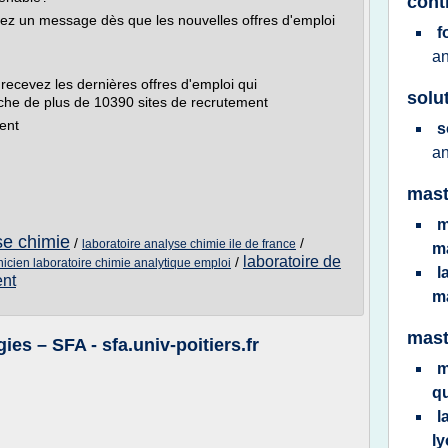
cont
evez un message dès que les nouvelles offres d'emploi
f
an
 recevez les dernières offres d'emploi qui
solu
che de plus de 10390 sites de recrutement
ent
s
an
mast
m
se chimie
/
/
laboratoire analyse chimie ile de france
ma
laboratoire de
/
nicien laboratoire chimie analytique emploi
l
ent
ma
mast
es – SFA - sfa.univ-poitiers.fr
m
qu
l
l