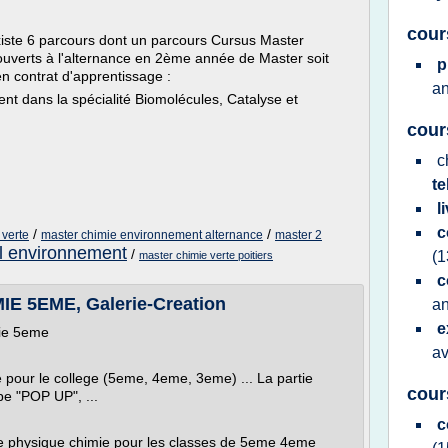
cour
xiste 6 parcours dont un parcours Cursus Master
 ouverts à l'alternance en 2ème année de Master soit
p
en contrat d'apprentissage :
an
nt dans la spécialité Biomolécules, Catalyse et
cour
c
t
l
c
/
/
 verte
master chimie environnement alternance
master 2
 l environnement
/
(1
master chimie verte poitiers
c
 5EME, Galerie-Creation
an
e
mie 5eme
a
e pour le college (5eme, 4eme, 3eme) ... La partie
cour
pe "POP UP", ...
c
s de physique chimie pour les classes de 5eme 4eme