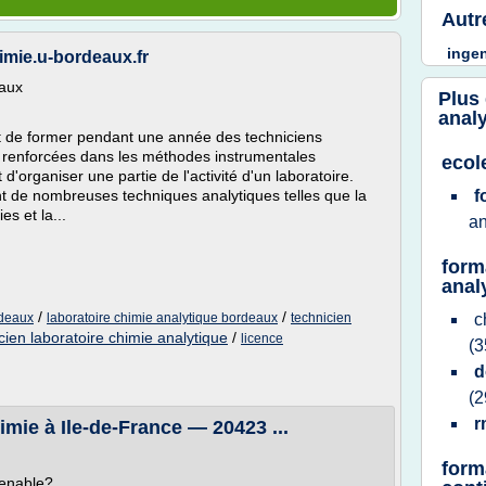
Autr
inge
himie.u-bordeaux.fr
iaux
Plus
anal
ut de former pendant une année des techniciens
 renforcées dans les méthodes instrumentales
ecol
 d'organiser une partie de l'activité d'un laboratoire.
 de nombreuses techniques analytiques telles que la
f
s et la...
an
form
anal
/
/
rdeaux
laboratoire chimie analytique bordeaux
technicien
c
cien laboratoire chimie analytique
/
licence
(3
d
(2
imie à Ile-de-France — 20423 ...
form
venable?