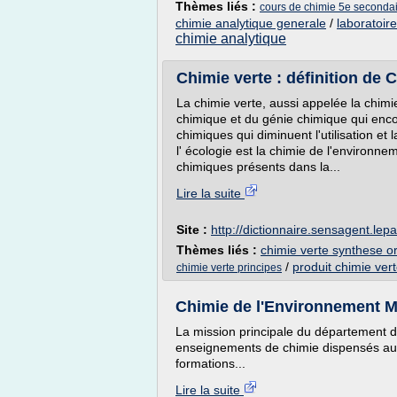
Thèmes liés :
cours de chimie 5e seconda
chimie analytique generale
/
laboratoir
chimie analytique
Chimie verte : définition de 
La chimie verte, aussi appelée la chim
chimique et du génie chimique qui enco
chimiques qui diminuent l'utilisation e
l' écologie est la chimie de l'environne
chimiques présents dans la...
Lire la suite
Site :
http://dictionnaire.sensagent.lepar
Thèmes liés :
chimie verte synthese o
/
produit chimie ver
chimie verte principes
Chimie de l'Environnement Mar
La mission principale du département d
enseignements de chimie dispensés aux
formations...
Lire la suite