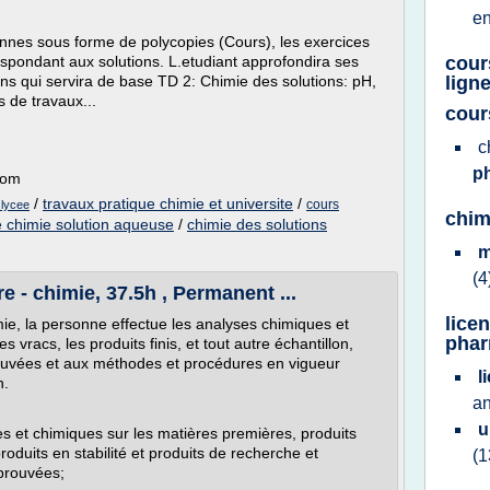
e
onnes sous forme de polycopies (Cours), les exercices
espondant aux solutions. L.etudiant approfondira ses
cour
ns qui servira de base TD 2: Chimie des solutions: pH,
lign
s de travaux...
cour
c
p
com
/
travaux pratique chimie et universite
/
cours
 lycee
chim
 chimie solution aqueuse
/
chimie des solutions
m
(4
e - chimie, 37.5h , Permanent ...
lice
ie, la personne effectue les analyses chimiques et
phar
 vracs, les produits finis, et tout autre échantillon,
ouvées et aux méthodes et procédures en vigueur
l
n.
an
u
es et chimiques sur les matières premières, produits
roduits en stabilité et produits de recherche et
(1
prouvées;