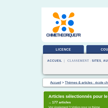
CHIMIETHEORIQUE.FR
LICENCE
CO
ACCUEIL
| CLASSEMENT :
SITES
,
AU
Accueil
>
Thèmes & articles : école c
Articles sélectionnés pour l
177 articles
→
Voir également
3 Vidéos
pour ce thème