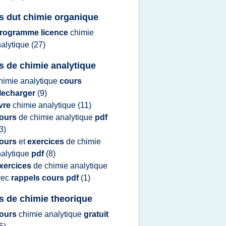
s dut chimie organique
rogramme licence
chimie
alytique
(27)
s de chimie analytique
himie analytique
cours
elecharger
(9)
ivre
chimie analytique
(11)
ours
de
chimie analytique
pdf
3)
ours
et
exercices
de
chimie
alytique
pdf
(8)
xercices
de
chimie analytique
vec
rappels cours pdf
(1)
s de chimie theorique
ours
chimie analytique
gratuit