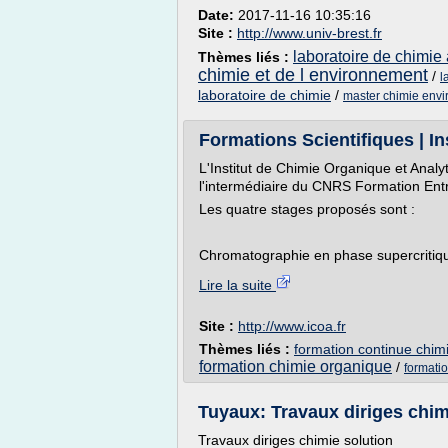
Date:
2017-11-16 10:35:16
Site :
http://www.univ-brest.fr
laboratoire de chimie
Thèmes liés :
chimie et de l environnement
/
l
laboratoire de chimie
/
master chimie env
Formations Scientifiques | In
L'Institut de Chimie Organique et Anal
l'intermédiaire du CNRS Formation Entr
Les quatre stages proposés sont :
Chromatographie en phase supercritique
Lire la suite
Site :
http://www.icoa.fr
Thèmes liés :
formation continue chim
formation chimie organique
/
formatio
Tuyaux: Travaux diriges chim
Travaux diriges chimie solution