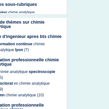
es sous-rubriques
nieur
chimie analytique
 de thèmes sur
chimie
ytique
e d'ingenieur apres bts chimie
ormation continue
chimie
alytique
lyon
(7)
ation professionnelle chimie
ytique
himie analytique
spectroscopie
5)
octorat
en
chimie analytique
9)
rmn
chimie analytique
(10)
ation professionnelle