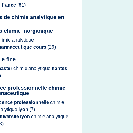
n
france
(61)
s de chimie analytique en
e
s chimie inorganique
himie analytique
harmaceutique cours
(29)
ie fine
aster
chimie analytique
nantes
)
nce professionnelle chimie
maceutique
icence professionnelle
chimie
alytique
lyon
(7)
niversite lyon
chimie analytique
3)