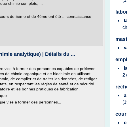
(1
que chimie complets, ...
labo
 cours de 5ème et de 4ème ont été ... connaissance
l
.
ch
mast
v
mie analytique) | Détails du ...
empl
l
e vise à former des personnes capables de prélever
ses de chimie organique et de biochimie en utilisant
2
ale, de compiler et de traiter les données, de rédiger
tats, en respectant les règles de santé et de sécurité
rech
toire et les bonnes pratiques de fabrication.
a
ique
ique vise à former des personnes...
(1
cour
c