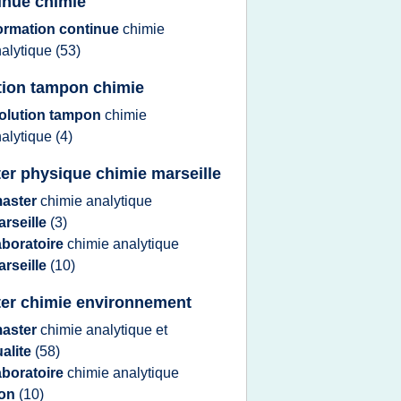
inue chimie
ormation continue
chimie
alytique
(53)
tion tampon chimie
olution tampon
chimie
alytique
(4)
er physique chimie marseille
aster
chimie analytique
rseille
(3)
aboratoire
chimie analytique
rseille
(10)
er chimie environnement
aster
chimie analytique
et
alite
(58)
aboratoire
chimie analytique
yon
(10)