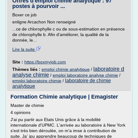
Offres d'emploi chimie analytique : 97
postes à pourvoir ...
Boxer ce job
enligne Arcachon Non renseigné
...ce de chlorophylle c ou de sous-estimation en présence
de chlorophylle b. Afin d'améliorer, la qualité de la
donnée, le...
Lire la suite
Site :
https://boxmyjob.com
laboratoire d
Thèmes liés :
emploi chimie analytique
/
analyse chimie
/
emploi laboratoire analyse chimie
/
laboratoire de chimie
emploi laboratoire chimie
/
analytique
Formation Chimie analytique | Emagister
Master de chimie
4 opinions
J'ai pu partir aux Etats Unis grâce à la mobilité
internationale d'UPMC. L'arrivée au laboratoire à New York
s'est très bien déroulée, on m'a imse à contribution de
suite. Ja' ipu apprendre beaucoup de techniques de