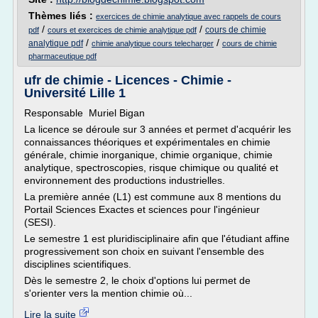
Thèmes liés :
exercices de chimie analytique avec rappels de cours
/
/
cours de chimie
pdf
cours et exercices de chimie analytique pdf
/
/
analytique pdf
chimie analytique cours telecharger
cours de chimie
pharmaceutique pdf
ufr de chimie - Licences - Chimie -
Université Lille 1
Responsable Muriel Bigan
La licence se déroule sur 3 années et permet d'acquérir les
connaissances théoriques et expérimentales en chimie
générale, chimie inorganique, chimie organique, chimie
analytique, spectroscopies, risque chimique ou qualité et
environnement des productions industrielles.
La première année (L1) est commune aux 8 mentions du
Portail Sciences Exactes et sciences pour l'ingénieur
(SESI).
Le semestre 1 est pluridisciplinaire afin que l'étudiant affine
progressivement son choix en suivant l'ensemble des
disciplines scientifiques.
Dès le semestre 2, le choix d'options lui permet de
s'orienter vers la mention chimie où...
Lire la suite