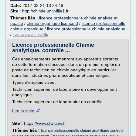
Date:
2017-03-21 13:24:46
Site :
http://chimie.univ-lille1.fr
Thèmes liés :
licence professionnelle chimie analyse et
qualite
/
chimie organique licence 3
/
licence professionnelle
chimie organique
/
licence professionnelle chimie analytique
/
licence de chimie lille
Licence professionnelle Chimie
analytique, contrôle ...
Ces enseignements permettront aux apprentis sortants
de cette formation d'occuper dans un premier emploi un
poste de technicien en chimie analytique en particulier
dans les industries pharmaceutique et cosmétique.
Types d'emplois visés :
Technicien supérieur de laboratoire en développement
analytique
Technicien supérieur de laboratoire en contrôle...
Lire la suite
Site :
https://www.cfa-univ.fr
Thèmes liés :
licence professionnelle chimie analytique controle