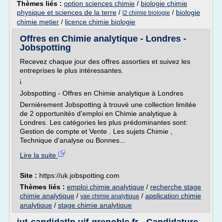
Thèmes liés :
option sciences chimie
/
biologie chimie
physique et sciences de la terre
/
/
biologie
l2 chimie biologie
chimie metier
/
licence chimie biologie
Offres en Chimie analytique - Londres -
Jobspotting
Recevez chaque jour des offres assorties et suivez les
entreprises le plus intéressantes.
i
Jobspotting - Offres en Chimie analytique à Londres
Dernièrement Jobspotting à trouvé une collection limitée
de 2 opportunités d'emploi en Chimie analytique à
Londres. Les catégories les plus prédominantes sont:
Gestion de compte et Vente . Les sujets Chimie ,
Technique d'analyse ou Bonnes...
Lire la suite
Site :
https://uk.jobspotting.com
Thèmes liés :
emploi chimie analytique
/
recherche stage
chimie analytique
/
/
application chimie
vae chimie analytique
analytique
/
stage chimie analytique