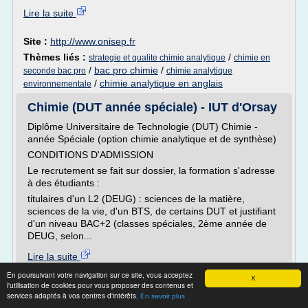
Lire la suite
Site :
http://www.onisep.fr
Thèmes liés :
/
strategie et qualite chimie analytique
chimie en
/
bac pro chimie
/
seconde bac pro
chimie analytique
/
chimie analytique en anglais
environnementale
Chimie (DUT année spéciale) - IUT d'Orsay
Diplôme Universitaire de Technologie (DUT) Chimie -
année Spéciale (option chimie analytique et de synthèse)
CONDITIONS D'ADMISSION
Le recrutement se fait sur dossier, la formation s'adresse
à des étudiants :
titulaires d'un L2 (DEUG) : sciences de la matière,
sciences de la vie, d'un BTS, de certains DUT et justifiant
d'un niveau BAC+2 (classes spéciales, 2ème année de
DEUG, selon...
Lire la suite
En poursuivant votre navigation sur ce site, vous acceptez
X
Site :
http://www.iut-orsay.u-psud.fr
l'utilisation de cookies pour vous proposer des contenus et
services adaptés à vos centres d'intérêts.
En savoir plus
laboratoire d
Thèmes liés :
/
iut orsay chimie annee speciale