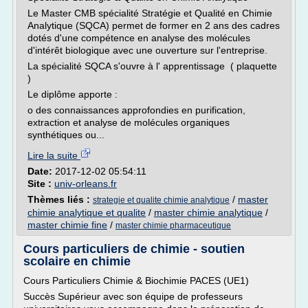
Le Master CMB spécialité Stratégie et Qualité en Chimie
Analytique (SQCA) permet de former en 2 ans des cadres
dotés d'une compétence en analyse des molécules
d'intérêt biologique avec une ouverture sur l'entreprise.
La spécialité SQCA s'ouvre à l' apprentissage ( plaquette
)
Le diplôme apporte :
o des connaissances approfondies en purification,
extraction et analyse de molécules organiques
synthétiques ou...
Lire la suite
Date:
2017-12-02 05:54:11
Site :
univ-orleans.fr
Thèmes liés :
/
master
strategie et qualite chimie analytique
chimie analytique et qualite
/
master chimie analytique
/
master chimie fine
/
master chimie pharmaceutique
Cours particuliers de chimie - soutien
scolaire en chimie
Cours Particuliers Chimie & Biochimie PACES (UE1)
Succès Supérieur avec son équipe de professeurs