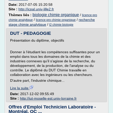
Date:
2017-07-05 15:20:58
Site :
http://icpal.univ-lille2.fr
biologie chimie organique
Thèmes liés :
/
licence pro
/
/
recherche
chimie analytique
licence pro chimie organique
stage chimie analytique
/
l2 chimie biologie
DUT - PEDAGOGIE
Présentation du diplôme, objectifs
Donner à l'étudiant les compétences suffisantes pour un
emploi dans tous les domaines de la chimie et des
industries connexes qu'il s'agisse de la recherche, du
développement, de la production, de l'analyse ou du
contrôle. Le diplômé du DUT Chimie travaille en
collaboration avec les ingénieurs ou les chercheurs.
D'autre part, l'industrie chimique...
Lire la suite
Date:
2017-12-02 09:55:49
Site :
http://iut-moselle-est.univ-lorraine.fr
Offres d'Emploi Technicien Laboratoire -
Montréal, QC ...