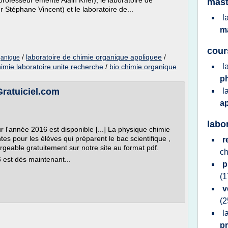
ofesseur émérite Alain Krief), le laboratoire de
mast
Stéphane Vincent) et le laboratoire de...
l
ma
cour
/
laboratoire de chimie organique appliquee
/
rganique
l
imie laboratoire unite recherche
/
bio chimie organique
p
Gratuiciel.com
l
a
labo
 l'année 2016 est disponible [...] La physique chimie
tes pour les élèves qui préparent le bac scientifique ,
r
rgeable gratuitement sur notre site au format pdf.
c
 est dès maintenant...
p
(1
v
(2
l
p