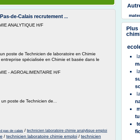
Autr
mate
Pas-de-Calais recrutement ...
MIE ANALYTIQUE H/F
Plus
chim
ecol
un poste de Technicien de laboratoire en Chimie
l
e entreprise spécialisée en Chimie et basée dans le
m
.
l
MIE - AGROALIMENTAIRE H/F
s
s
l
 un poste de Technicien de...
n
m
tu
t
/
technicien laboratoire chimie analytique emploi
rd pas de calais
fi
ue
/
technicien laboratoire chimie emploi
/
technicien