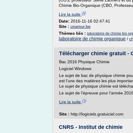
(COS, professeur Steve Lanners et du pr
Chimie Bio-Organique (CBO, Professeur 
Lire la suite
Date:
2016-11-16 02:47:41
Site :
unamur.be
Thèmes liés :
laboratoire de chimie bio o
laboratoire de chimie organique
/
ch
Télécharger chimie gratuit - 
Bac 2016 Physique Chimie
Logiciel Windows
Le sujet de bac de physique chimie pour
est l'une des matières les plus importan
Le sujet de physique chimie est télécha
Le sujet de l'épreuve pour l'année 2016
Lire la suite
Site :
http://logiciels.gratuiciel.com
CNRS - Institut de chimie