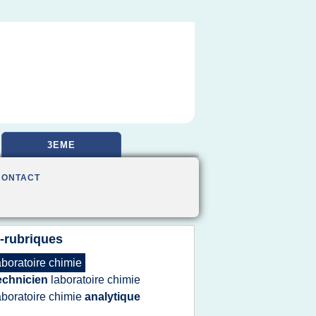
3EME
CONTACT
-rubriques
aboratoire chimie
echnicien
laboratoire chimie
aboratoire chimie
analytique