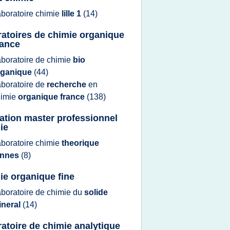
aboratoire chimie
lille 1
(14)
ratoires de chimie organique
rance
aboratoire
de
chimie
bio
rganique
(44)
aboratoire
de
recherche
en
himie
organique france
(138)
ation master professionnel
ie
aboratoire chimie
theorique
ennes
(8)
ie organique fine
aboratoire
de
chimie
du
solide
ineral
(14)
ratoire de chimie analytique