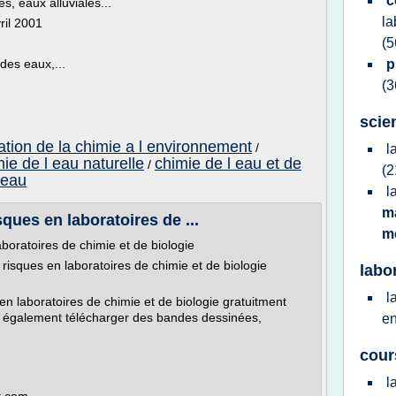
c
es, eaux alluviales...
la
ril 2001
(5
des eaux,...
p
(3
scie
cation de la chimie a l environnement
/
l
ie de l eau naturelle
chimie de l eau et de
/
(2
 eau
l
m
sques en laboratoires de ...
m
aboratoires de chimie et de biologie
 risques en laboratoires de chimie et de biologie
labo
l
 en laboratoires de chimie et de biologie gratuitment
ez également télécharger des bandes dessinées,
e
cour
l