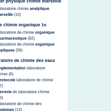
er physique chimie marseille
aboratoire chimie
analytique
rseille
(10)
s chimie organique 1s
aboratoire
de
chimie
organique
harmaceutique
(92)
aboratoire
de
chimie
organique
ppliquee
(58)
ratoire de chimie des eaux
eglementation
laboratoire
himie
(6)
rotocole
laboratoire
de
chimie
7)
errerie
de
laboratoire chimie
5)
aboratoire
de
chimie
des
roteines
(13)