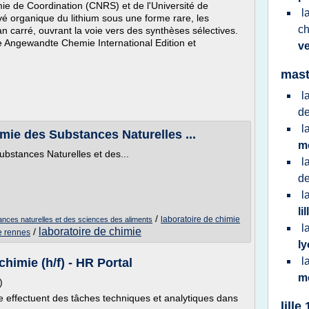
e de Coordination (CNRS) et de l'Université de
l
ivé organique du lithium sous une forme rare, les
c
n carré, ouvrant la voie vers des synthèses sélectives.
ue Angewandte Chemie International Edition et
ve
mast
l
d
l
ie des Substances Naturelles ...
m
bstances Naturelles et des...
l
d
l
li
/
laboratoire de chimie
ances naturelles et des sciences des aliments
l
laboratoire de chimie
/
e rennes
l
l
chimie (h/f) - HR Portal
m
)
e effectuent des tâches techniques et analytiques dans
lille