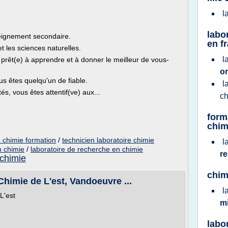
l
labo
seignement secondaire.
en f
et les sciences naturelles.
l
s prêt(e) à apprendre et à donner le meilleur de vous-
o
ous êtes quelqu'un de fiable.
l
és, vous êtes attentif(ve) aux...
c
form
chim
e chimie formation
/
technicien laboratoire chimie
l
n chimie
/
laboratoire de recherche en chimie
r
 chimie
chim
Chimie de L'est, Vandoeuvre ...
l
L'est
m
labo