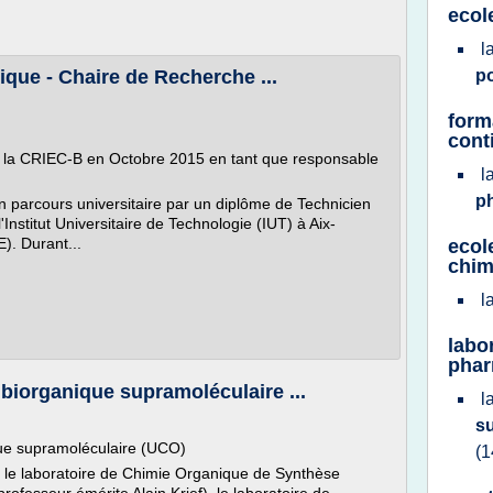
ecol
l
ique - Chaire de Recherche ...
p
form
cont
int la CRIEC-B en Octobre 2015 en tant que responsable
l
ph
 parcours universitaire par un diplôme de Technicien
nstitut Universitaire de Technologie (IUT) à Aix-
). Durant...
ecol
chimi
l
labo
phar
 biorganique supramoléculaire ...
l
su
que supramoléculaire (UCO)
(1
s, le laboratoire de Chimie Organique de Synthèse