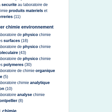
a
securite
au
laboratoire
de
himie
produits materiels
et
rreries
(11)
er chimie environnement
aboratoire
de
physico
chimie
es
surfaces
(18)
aboratoire
de
physico
chimie
oleculaire
(43)
aboratoire
de
physico
chimie
es
polymeres
(30)
aboratoire
de
chimie
organique
lle
(5)
aboratoire chimie
analytique
yon
(10)
aboratoire
analyse
chimie
ontpellier
(8)
 1 chimie