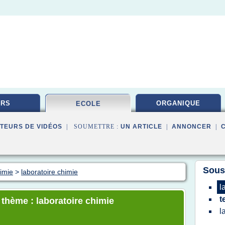
URS
ORGANIQUE
ECOLE
TEURS DE VIDÉOS
| SOUMETTRE :
UN ARTICLE
|
ANNONCER
|
Sous
himie
>
laboratoire chimie
l
t
 thème : laboratoire chimie
l