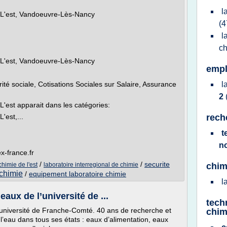
l
e L'est, Vandoeuvre-Lès-Nancy
(4
l
c
e L'est, Vandoeuvre-Lès-Nancy
empl
té sociale, Cotisations Sociales sur Salaire, Assurance
l
2
L'est apparait dans les catégories:
'est,...
rech
t
n
x-france.fr
/
/
securite
chimie de l'est
laboratoire interregional de chimie
chim
 chimie
/
equipement laboratoire chimie
l
aux de l’université de ...
tech
’université de Franche-Comté. 40 ans de recherche et
chim
l’eau dans tous ses états : eaux d’alimentation, eaux