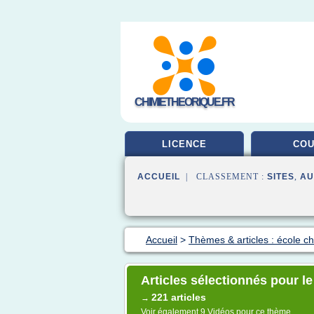
CHIMIETHEORIQUE.FR
LICENCE
CO
ACCUEIL
| CLASSEMENT :
SITES
,
AU
Accueil
>
Thèmes & articles : école c
Articles sélectionnés pour le
221 articles
→
Voir également
9 Vidéos
pour ce thème